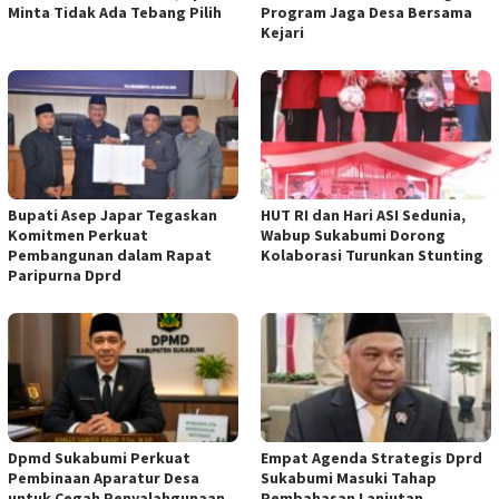
Minta Tidak Ada Tebang Pilih
Program Jaga Desa Bersama
Kejari
Bupati Asep Japar Tegaskan
HUT RI dan Hari ASI Sedunia,
Komitmen Perkuat
Wabup Sukabumi Dorong
Pembangunan dalam Rapat
Kolaborasi Turunkan Stunting
Paripurna Dprd
Dpmd Sukabumi Perkuat
Empat Agenda Strategis Dprd
Pembinaan Aparatur Desa
Sukabumi Masuki Tahap
untuk Cegah Penyalahgunaan
Pembahasan Lanjutan