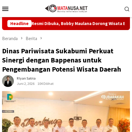
Loncat
Menu
ke
Mobile
konten
ngi Resmi Dibuka, Bobby Maulana Dorong Wisata Budaya Kota Su
Headline
Beranda
Berita
Dinas Pariwisata Sukabumi Perkuat
Sinergi dengan Bappenas untuk
Pengembangan Potensi Wisata Daerah
R Iyan Satria
Juni 2, 2026
104 Dilihat