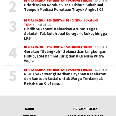
2
BERITA
,
DAERAH
,
PEMERINTAH
,
SUKABUMI TERKINI
594 Dilihat
Prioritaskan Kondusivitas, Dishub Sukabumi
Tempuh Mediasi Penataan Trayek Angkot 02
3
BERITA
,
DAERAH
,
PEMERINTAH
,
PENDIDIKAN
,
SUKABUMI
TERKINI
424 Dilihat
Disdik Sukabumi Keluarkan Aturan Tegas,
Sekolah Tak Boleh Jual Seragam, Buku, hingga
LKS
4
BERITA
,
DAERAH
,
PEMERINTAH
,
SUKABUMI TERKINI
266 Dilihat
Gerakan “Selingkuh” Selamatkan Lingkungan
Hidup, LSM Dampal Jurig dan KKN Nusa Putra
Wuj…
5
BERITA
,
DAERAH
,
PEMERINTAH
,
SUKABUMI TERKINI
223 Dilihat
RSUD Sekarwangi Berikan Layanan Kesehatan
dan Bantuan Sosial untuk Warga Terdampak
Kebakaran Ciptamu…
KARIR
PRIVACY POLICY