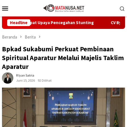
Loncat
Menu
ke
Mobile
konten
ercepat Upaya Pencegahan Stunting
Headline
CV Byankarya Pastik
Beranda
Berita
Bpkad Sukabumi Perkuat Pembinaan
Spiritual Aparatur Melalui Majelis Taklim
Aparatur
R Iyan Satria
Juni 15, 2026
92 Dilihat