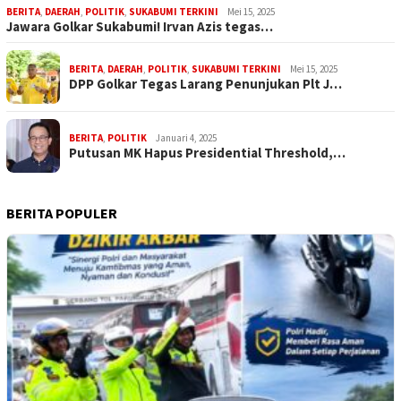
BERITA
,
DAERAH
,
POLITIK
,
SUKABUMI TERKINI
Mei 15, 2025
Jawara Golkar Sukabumi! Irvan Azis tegas…
BERITA
,
DAERAH
,
POLITIK
,
SUKABUMI TERKINI
Mei 15, 2025
DPP Golkar Tegas Larang Penunjukan Plt J…
BERITA
,
POLITIK
Januari 4, 2025
Putusan MK Hapus Presidential Threshold,…
BERITA POPULER