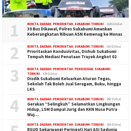
1
BERITA
,
DAERAH
,
PEMERINTAH
,
SUKABUMI TERKINI
1645 Dilihat
30 Bus Dikawal, Polres Sukabumi Amankan
Keberangkatan Ribuan ASN Kemenag ke Monas
2
BERITA
,
DAERAH
,
PEMERINTAH
,
SUKABUMI TERKINI
610 Dilihat
Prioritaskan Kondusivitas, Dishub Sukabumi
Tempuh Mediasi Penataan Trayek Angkot 02
3
BERITA
,
DAERAH
,
PEMERINTAH
,
PENDIDIKAN
,
SUKABUMI
TERKINI
429 Dilihat
Disdik Sukabumi Keluarkan Aturan Tegas,
Sekolah Tak Boleh Jual Seragam, Buku, hingga
LKS
4
BERITA
,
DAERAH
,
PEMERINTAH
,
SUKABUMI TERKINI
268 Dilihat
Gerakan “Selingkuh” Selamatkan Lingkungan
Hidup, LSM Dampal Jurig dan KKN Nusa Putra
Wuj…
5
BERITA
,
DAERAH
,
PEMERINTAH
,
SUKABUMI TERKINI
204 Dilihat
RSUD Sekarwangi Peringati Hari ASI Sedunia