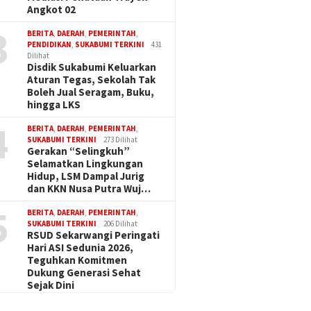
Angkot 02
3
BERITA
,
DAERAH
,
PEMERINTAH
,
PENDIDIKAN
,
SUKABUMI TERKINI
431
Dilihat
Disdik Sukabumi Keluarkan
Aturan Tegas, Sekolah Tak
Boleh Jual Seragam, Buku,
hingga LKS
4
BERITA
,
DAERAH
,
PEMERINTAH
,
SUKABUMI TERKINI
273 Dilihat
Gerakan “Selingkuh”
Selamatkan Lingkungan
Hidup, LSM Dampal Jurig
dan KKN Nusa Putra Wuj…
5
BERITA
,
DAERAH
,
PEMERINTAH
,
SUKABUMI TERKINI
206 Dilihat
RSUD Sekarwangi Peringati
Hari ASI Sedunia 2026,
Teguhkan Komitmen
Dukung Generasi Sehat
Sejak Dini