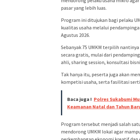
mendorong pelaku usaha mikro agar 
pasar yang lebih luas.
Program ini ditujukan bagi pelaku 
kualitas usaha melalui pendampingan
Agustus 2026.
Sebanyak 75 UMKM terpilih nantinya
secara gratis, mulai dari pendampin
ahli, sharing session, konsultasi bi
Tak hanya itu, peserta juga akan m
kompetisi usaha, serta fasilitasi serti
Baca juga !
Polres Sukabumi Mu
Keamanan Natal dan Tahun Bar
Program tersebut menjadi salah sa
mendorong UMKM lokal agar mampu na
perkembangan ekonomi kreatif dan di