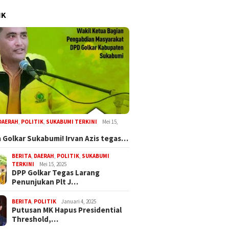
IK
DAERAH
,
POLITIK
,
SUKABUMI TERKINI
Mei 15,
 Golkar Sukabumi! Irvan Azis tegas…
BERITA
,
DAERAH
,
POLITIK
,
SUKABUMI
TERKINI
Mei 15, 2025
DPP Golkar Tegas Larang
Penunjukan Plt J…
BERITA
,
POLITIK
Januari 4, 2025
Putusan MK Hapus Presidential
Threshold,…