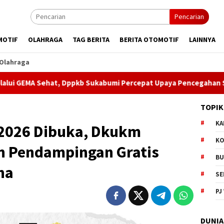
Pencarian
MOTIF
OLAHRAGA
TAG BERITA
BERITA OTOMOTIF
LAINNYA
Olahraga
t, Dppkb Sukabumi Percepat Upaya Pencegahan Stunting
TOPIK
KA
2026 Dibuka, Dkukm
KO
n Pendampingan Gratis
BU
ha
SE
PJ
DUNIA