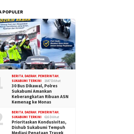
A POPULER
1
BERITA
,
DAERAH
,
PEMERINTAH
,
SUKABUMI TERKINI
1647 Dilihat
30 Bus Dikawal, Polres
Sukabumi Amankan
Keberangkatan Ribuan ASN
Kemenag ke Monas
2
BERITA
,
DAERAH
,
PEMERINTAH
,
SUKABUMI TERKINI
616 Dilihat
Prioritaskan Kondusivitas,
Dishub Sukabumi Tempuh
Mediasi Penataan Trayek