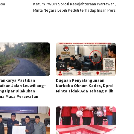
esa
Ketum PWDPI Soroti Kesejahteraan Wartawan,
Minta Negara Lebih Peduli terhadap Insan Pers
yankarya Pastikan
Dugaan Penyalahgunaan
aikan Jalan Leuwiliang–
Narkoba Oknum Kades, Dprd
ngtipar Dilakukan
Minta Tidak Ada Tebang Pilih
ma Masa Perawatan