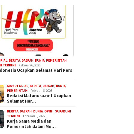
RIAL
,
BERITA
,
DAERAH
,
DUNIA
,
PEMERINTAH
,
I TERKINI
Februari 6, 2026
donesia Ucapkan Selamat Hari Pers
ADVERTORIAL
,
BERITA
,
DAERAH
,
DUNIA
,
PEMERINTAH
Februari 6, 2026
Redaksi Matanusa.net Ucapkan
Selamat Har…
BERITA
,
DAERAH
,
DUNIA
,
OPINI
,
SUKABUMI
TERKINI
Februari 5, 2026
Kerja Sama Media dan
Pemerintah dalam Me…