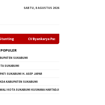
SABTU, 8 AGUSTUS 2026
CV Byankarya Pastikan Perbaikan Jalan Leuwiliang–Bojongtipa
 POPULER
BUPATEN SUKABUMI
TA SUKABUMI
PATI SUKABUMI H. ASEP JAPAR
KDA KABUPATEN SUKABUMI
 WALI KOTA SUKABUMI KUSMANA HARTADJI