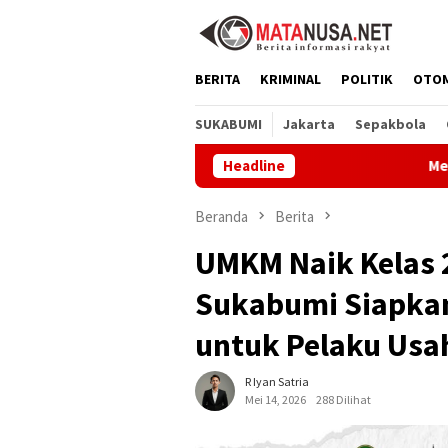
Loncat
ke
konten
BERITA
KRIMINAL
POLITIK
OTO
SUKABUMI
Jakarta
Sepakbola
Headline
Melalui GEMA Seha
Beranda
Berita
UMKM Naik Kelas 
Sukabumi Siapka
untuk Pelaku Usa
R Iyan Satria
Mei 14, 2026
288 Dilihat