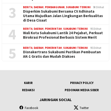
3
BERITA
,
DAERAH
,
PEMBANGUNAN
,
SUKABUMI TERKINI
98 Dilihat
Disperkim Sukabumi Bersama CV Adhinata
Utama Wujudkan Jalan Lingkungan Berkualitas
di Desa Cisaat
4
BERITA
,
DAERAH
,
PEMERINTAH
,
SUKABUMI TERKINI
95 Dilihat
Wali Kota Sukabumi Lantik 24 Pejabat, Perkuat
Birokrasi Profesional Berbasis Sistem Merit
5
BERITA
,
DAERAH
,
PEMERINTAH
,
SUKABUMI TERKINI
95 Dilihat
Disnakertrans Sukabumi Pastikan Pembuatan
AK-1 Gratis dan Mudah Diakses
KARIR
PRIVACY POLICY
REDAKSI
PEDOMAN MEDIA SIBER
JARINGAN SOCIAL
Facebook
Twitter