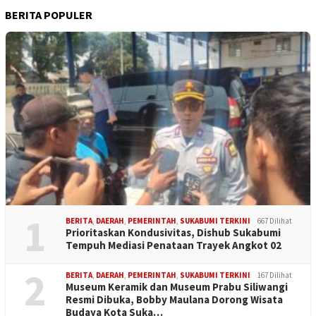
BERITA POPULER
1
BERITA
,
DAERAH
,
PEMERINTAH
,
SUKABUMI TERKINI
667 Dilihat
Prioritaskan Kondusivitas, Dishub Sukabumi
Tempuh Mediasi Penataan Trayek Angkot 02
2
BERITA
,
DAERAH
,
PEMERINTAH
,
SUKABUMI TERKINI
167 Dilihat
Museum Keramik dan Museum Prabu Siliwangi
Resmi Dibuka, Bobby Maulana Dorong Wisata
Budaya Kota Suka…