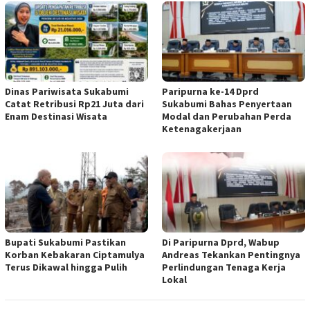
Dinas Pariwisata Sukabumi
Paripurna ke-14 Dprd
Catat Retribusi Rp21 Juta dari
Sukabumi Bahas Penyertaan
Enam Destinasi Wisata
Modal dan Perubahan Perda
Ketenagakerjaan
Bupati Sukabumi Pastikan
Di Paripurna Dprd, Wabup
Korban Kebakaran Ciptamulya
Andreas Tekankan Pentingnya
Terus Dikawal hingga Pulih
Perlindungan Tenaga Kerja
Lokal