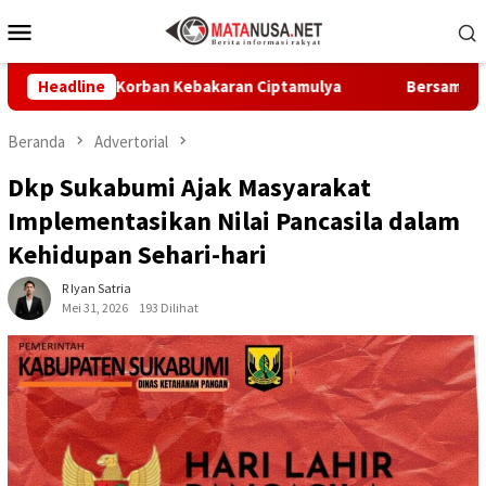
Loncat
Menu
ke
Mobile
konten
ihan Korban Kebakaran Ciptamulya
Headline
Bersama Bupati dan D
Beranda
Advertorial
Dkp Sukabumi Ajak Masyarakat
Implementasikan Nilai Pancasila dalam
Kehidupan Sehari-hari
R Iyan Satria
Mei 31, 2026
193 Dilihat