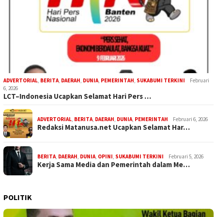
ADVERTORIAL
,
BERITA
,
DAERAH
,
DUNIA
,
PEMERINTAH
,
SUKABUMI TERKINI
Februari
6, 2026
LCT–Indonesia Ucapkan Selamat Hari Pers …
ADVERTORIAL
,
BERITA
,
DAERAH
,
DUNIA
,
PEMERINTAH
Februari 6, 2026
Redaksi Matanusa.net Ucapkan Selamat Har…
BERITA
,
DAERAH
,
DUNIA
,
OPINI
,
SUKABUMI TERKINI
Februari 5, 2026
Kerja Sama Media dan Pemerintah dalam Me…
POLITIK