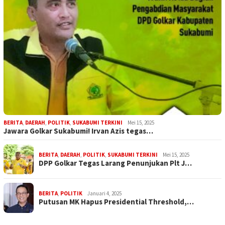
BERITA
,
DAERAH
,
POLITIK
,
SUKABUMI TERKINI
Mei 15, 2025
Jawara Golkar Sukabumi! Irvan Azis tegas…
BERITA
,
DAERAH
,
POLITIK
,
SUKABUMI TERKINI
Mei 15, 2025
DPP Golkar Tegas Larang Penunjukan Plt J…
BERITA
,
POLITIK
Januari 4, 2025
Putusan MK Hapus Presidential Threshold,…