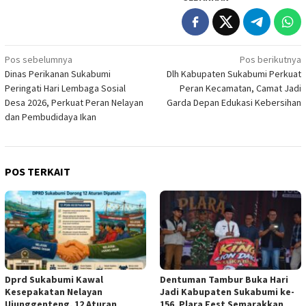
Navigasi
Pos sebelumnya
Pos berikutnya
Dinas Perikanan Sukabumi
Dlh Kabupaten Sukabumi Perkuat
pos
Peringati Hari Lembaga Sosial
Peran Kecamatan, Camat Jadi
Desa 2026, Perkuat Peran Nelayan
Garda Depan Edukasi Kebersihan
dan Pembudidaya Ikan
POS TERKAIT
Dprd Sukabumi Kawal
Dentuman Tambur Buka Hari
Kesepakatan Nelayan
Jadi Kabupaten Sukabumi ke-
Ujunggenteng, 12 Aturan
156, Plara Fest Semarakkan