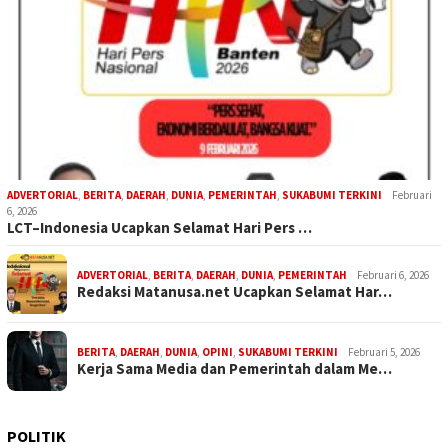
ADVERTORIAL
,
BERITA
,
DAERAH
,
DUNIA
,
PEMERINTAH
,
SUKABUMI TERKINI
Februari
6, 2026
LCT–Indonesia Ucapkan Selamat Hari Pers …
ADVERTORIAL
,
BERITA
,
DAERAH
,
DUNIA
,
PEMERINTAH
Februari 6, 2026
Redaksi Matanusa.net Ucapkan Selamat Har…
BERITA
,
DAERAH
,
DUNIA
,
OPINI
,
SUKABUMI TERKINI
Februari 5, 2026
Kerja Sama Media dan Pemerintah dalam Me…
POLITIK