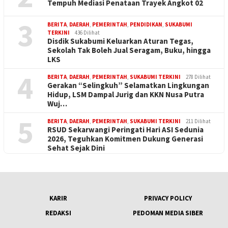
Tempuh Mediasi Penataan Trayek Angkot 02
3
BERITA
,
DAERAH
,
PEMERINTAH
,
PENDIDIKAN
,
SUKABUMI
TERKINI
436 Dilihat
Disdik Sukabumi Keluarkan Aturan Tegas,
Sekolah Tak Boleh Jual Seragam, Buku, hingga
LKS
4
BERITA
,
DAERAH
,
PEMERINTAH
,
SUKABUMI TERKINI
278 Dilihat
Gerakan “Selingkuh” Selamatkan Lingkungan
Hidup, LSM Dampal Jurig dan KKN Nusa Putra
Wuj…
5
BERITA
,
DAERAH
,
PEMERINTAH
,
SUKABUMI TERKINI
211 Dilihat
RSUD Sekarwangi Peringati Hari ASI Sedunia
2026, Teguhkan Komitmen Dukung Generasi
Sehat Sejak Dini
KARIR
PRIVACY POLICY
REDAKSI
PEDOMAN MEDIA SIBER