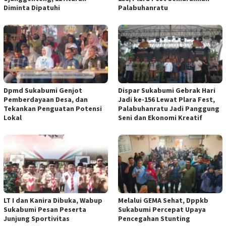
Diminta Dipatuhi
Palabuhanratu
Dpmd Sukabumi Genjot
Dispar Sukabumi Gebrak Hari
Pemberdayaan Desa, dan
Jadi ke-156 Lewat Plara Fest,
Tekankan Penguatan Potensi
Palabuhanratu Jadi Panggung
Lokal
Seni dan Ekonomi Kreatif
LT I dan Kanira Dibuka, Wabup
Melalui GEMA Sehat, Dppkb
Sukabumi Pesan Peserta
Sukabumi Percepat Upaya
Junjung Sportivitas
Pencegahan Stunting