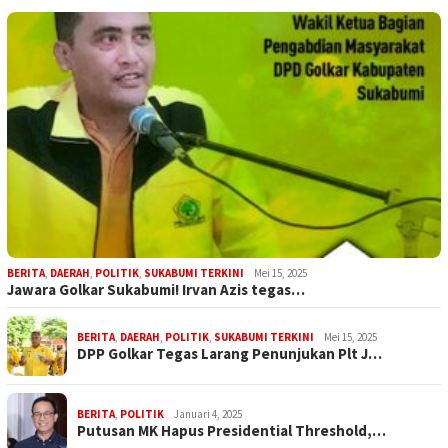
BERITA
,
DAERAH
,
POLITIK
,
SUKABUMI TERKINI
Mei 15, 2025
Jawara Golkar Sukabumi! Irvan Azis tegas…
BERITA
,
DAERAH
,
POLITIK
,
SUKABUMI TERKINI
Mei 15, 2025
DPP Golkar Tegas Larang Penunjukan Plt J…
BERITA
,
POLITIK
Januari 4, 2025
Putusan MK Hapus Presidential Threshold,…