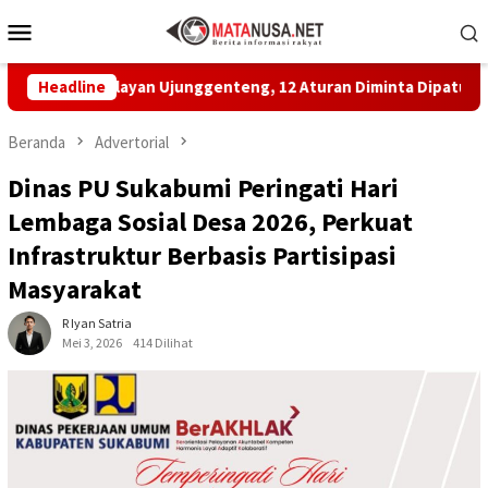
Loncat
Menu
ke
Mobile
konten
 Nelayan Ujunggenteng, 12 Aturan Diminta Dipatuhi
Headline
MB
Beranda
Advertorial
Dinas PU Sukabumi Peringati Hari
Lembaga Sosial Desa 2026, Perkuat
Infrastruktur Berbasis Partisipasi
Masyarakat
R Iyan Satria
Mei 3, 2026
414 Dilihat