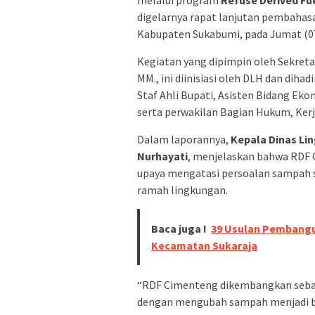
melalui program
Refuse Derived Fu
digelarnya rapat lanjutan pembahas
Kabupaten Sukabumi, pada Jumat (07
Kegiatan yang dipimpin oleh Sekreta
MM., ini diinisiasi oleh DLH dan diha
Staf Ahli Bupati, Asisten Bidang E
serta perwakilan Bagian Hukum, Ker
Dalam laporannya,
Kepala Dinas L
Nurhayati
, menjelaskan bahwa RDF 
upaya mengatasi persoalan sampah s
ramah lingkungan.
Baca juga !
39 Usulan Pembangu
Kecamatan Sukaraja
“RDF Cimenteng dikembangkan sebaga
dengan mengubah sampah menjadi ba