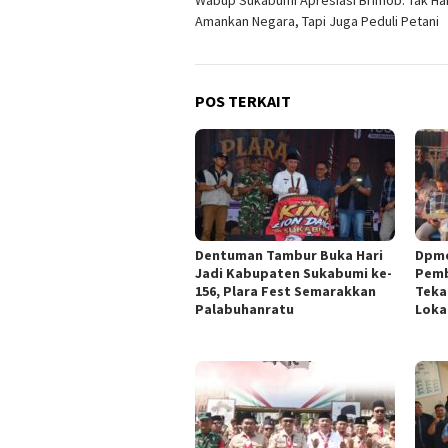
Wabup Sukabumi Apresiasi Brimob: Tak Ha
pos
Amankan Negara, Tapi Juga Peduli Petani
POS TERKAIT
Dentuman Tambur Buka Hari
Dpmd
Jadi Kabupaten Sukabumi ke-
Pemb
156, Plara Fest Semarakkan
Teka
Palabuhanratu
Loka