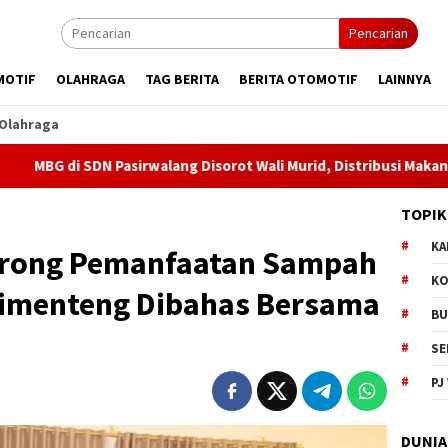
Pencarian
MOTIF
OLAHRAGA
TAG BERITA
BERITA OTOMOTIF
LAINNYA
Olahraga
N Pasirwalang Disorot Wali Murid, Distribusi Makanan Dinilai Ter
TOPIK
KA
rong Pemanfaatan Sampah
KO
 Cimenteng Dibahas Bersama
BU
SE
PJ
DUNIA