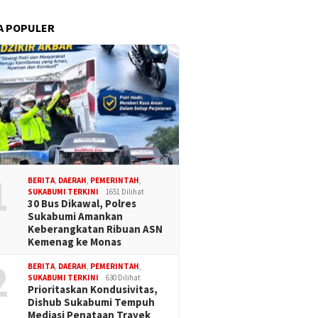
A POPULER
1
BERITA
,
DAERAH
,
PEMERINTAH
,
SUKABUMI TERKINI
1651 Dilihat
30 Bus Dikawal, Polres
Sukabumi Amankan
Keberangkatan Ribuan ASN
Kemenag ke Monas
2
BERITA
,
DAERAH
,
PEMERINTAH
,
SUKABUMI TERKINI
630 Dilihat
Prioritaskan Kondusivitas,
Dishub Sukabumi Tempuh
Mediasi Penataan Trayek