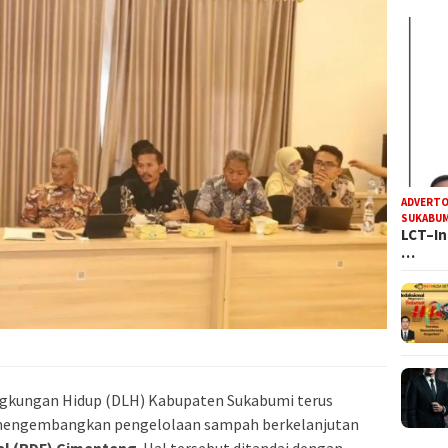
ADVERTO
SUKABUM
LCT–In
…
ngkungan Hidup (DLH) Kabupaten Sukabumi terus
engembangkan pengelolaan sampah berkelanjutan