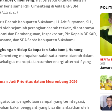
el (RDF) Cimenteng
. Hal tersebut ditandai dengan
an kerja sama RDF Cimenteng di Aula BKPSDM
POLIT
/11/2025).
ris Daerah Kabupaten Sukabumi, H. Ade Suryaman, SH.,
diri oleh sejumlah perangkat daerah terkait, di antaranya
konomi dan Pembangunan, Inspektorat, Plt Kepala BPKAD,
jasama, dan SDA Setda Kabupaten Sukabumi.
ingkungan Hidup Kabupaten Sukabumi, Nunung
Cimenteng merupakan salah satu inovasi daerah dalam
BERITA
,
ekaligus menciptakan sumber energi alternatif yang
2025
Jawara
nan Jadi Prioritas dalam Musrenbang 2026
i solusi pengelolaan sampah yang terintegrasi,
han bakar pengganti yang bisa dimanfaatkan oleh