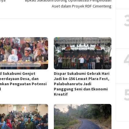
nya
Bpkad Sukabumi Dorong Optimalisasi Pengelolaan
Aset dalam Proyek RDF Cimenteng
 Sukabumi Genjot
Dispar Sukabumi Gebrak Hari
erdayaan Desa, dan
Jadi ke-156 Lewat Plara Fest,
nkan Penguatan Potensi
Palabuhanratu Jadi
l
Panggung Seni dan Ekonomi
Kreatif