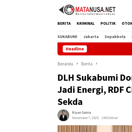
Loncat
ke
konten
BERITA
KRIMINAL
POLITIK
OTO
SUKABUMI
Jakarta
Sepakbola
Headline
MBG di SD
Beranda
Berita
DLH Sukabumi Do
Jadi Energi, RDF
Sekda
R Iyan Satria
November 7, 2025
249 Dilihat