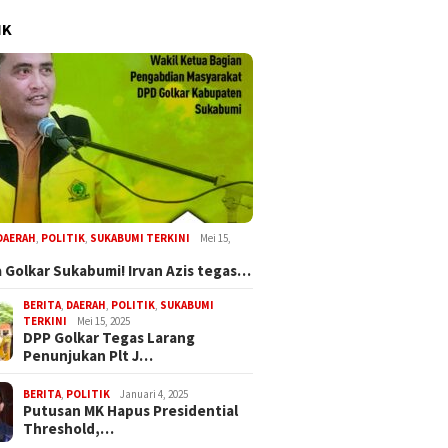
IK
DAERAH
,
POLITIK
,
SUKABUMI TERKINI
Mei 15,
 Golkar Sukabumi! Irvan Azis tegas…
BERITA
,
DAERAH
,
POLITIK
,
SUKABUMI
TERKINI
Mei 15, 2025
DPP Golkar Tegas Larang
Penunjukan Plt J…
BERITA
,
POLITIK
Januari 4, 2025
Putusan MK Hapus Presidential
Threshold,…