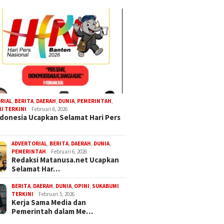
RIAL
,
BERITA
,
DAERAH
,
DUNIA
,
PEMERINTAH
,
I TERKINI
Februari 6, 2026
donesia Ucapkan Selamat Hari Pers
ADVERTORIAL
,
BERITA
,
DAERAH
,
DUNIA
,
PEMERINTAH
Februari 6, 2026
Redaksi Matanusa.net Ucapkan
Selamat Har…
BERITA
,
DAERAH
,
DUNIA
,
OPINI
,
SUKABUMI
TERKINI
Februari 5, 2026
Kerja Sama Media dan
Pemerintah dalam Me…