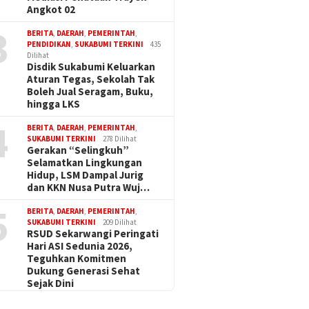
Angkot 02
3
BERITA
,
DAERAH
,
PEMERINTAH
,
PENDIDIKAN
,
SUKABUMI TERKINI
435
Dilihat
Disdik Sukabumi Keluarkan
Aturan Tegas, Sekolah Tak
Boleh Jual Seragam, Buku,
hingga LKS
4
BERITA
,
DAERAH
,
PEMERINTAH
,
SUKABUMI TERKINI
278 Dilihat
Gerakan “Selingkuh”
Selamatkan Lingkungan
Hidup, LSM Dampal Jurig
dan KKN Nusa Putra Wuj…
5
BERITA
,
DAERAH
,
PEMERINTAH
,
SUKABUMI TERKINI
209 Dilihat
RSUD Sekarwangi Peringati
Hari ASI Sedunia 2026,
Teguhkan Komitmen
Dukung Generasi Sehat
Sejak Dini