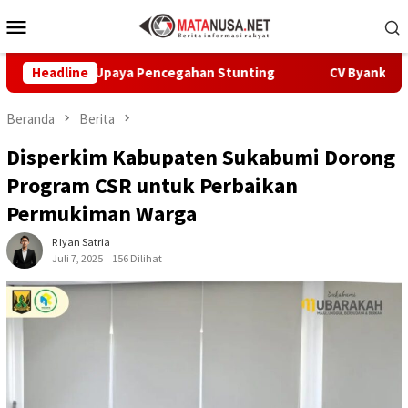
Loncat
Menu
ke
Mobile
konten
at Upaya Pencegahan Stunting
Headline
CV Byankarya Pastikan Pe
Beranda
Berita
Disperkim Kabupaten Sukabumi Dorong
Program CSR untuk Perbaikan
Permukiman Warga
R Iyan Satria
Juli 7, 2025
156 Dilihat