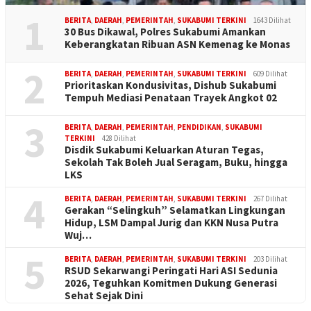
1
BERITA
,
DAERAH
,
PEMERINTAH
,
SUKABUMI TERKINI
1643 Dilihat
30 Bus Dikawal, Polres Sukabumi Amankan
Keberangkatan Ribuan ASN Kemenag ke Monas
2
BERITA
,
DAERAH
,
PEMERINTAH
,
SUKABUMI TERKINI
609 Dilihat
Prioritaskan Kondusivitas, Dishub Sukabumi
Tempuh Mediasi Penataan Trayek Angkot 02
3
BERITA
,
DAERAH
,
PEMERINTAH
,
PENDIDIKAN
,
SUKABUMI
TERKINI
428 Dilihat
Disdik Sukabumi Keluarkan Aturan Tegas,
Sekolah Tak Boleh Jual Seragam, Buku, hingga
LKS
4
BERITA
,
DAERAH
,
PEMERINTAH
,
SUKABUMI TERKINI
267 Dilihat
Gerakan “Selingkuh” Selamatkan Lingkungan
Hidup, LSM Dampal Jurig dan KKN Nusa Putra
Wuj…
5
BERITA
,
DAERAH
,
PEMERINTAH
,
SUKABUMI TERKINI
203 Dilihat
RSUD Sekarwangi Peringati Hari ASI Sedunia
2026, Teguhkan Komitmen Dukung Generasi
Sehat Sejak Dini