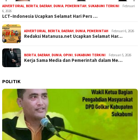
ADVERTORIAL
,
BERITA
,
DAERAH
,
DUNIA
,
PEMERINTAH
,
SUKABUMI TERKINI
Februari
6, 2026
LCT–Indonesia Ucapkan Selamat Hari Pers …
ADVERTORIAL
,
BERITA
,
DAERAH
,
DUNIA
,
PEMERINTAH
Februari 6, 2026
Redaksi Matanusa.net Ucapkan Selamat Har…
BERITA
,
DAERAH
,
DUNIA
,
OPINI
,
SUKABUMI TERKINI
Februari 5, 2026
Kerja Sama Media dan Pemerintah dalam Me…
POLITIK