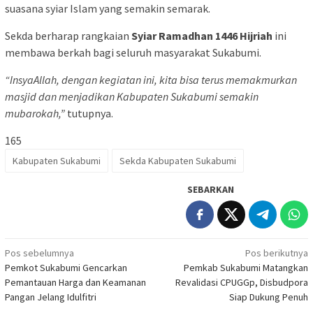
suasana syiar Islam yang semakin semarak.
Sekda berharap rangkaian
Syiar Ramadhan 1446 Hijriah
ini
membawa berkah bagi seluruh masyarakat Sukabumi.
“InsyaAllah, dengan kegiatan ini, kita bisa terus memakmurkan
masjid dan menjadikan Kabupaten Sukabumi semakin
mubarokah,”
tutupnya.
165
Kabupaten Sukabumi
Sekda Kabupaten Sukabumi
SEBARKAN
Navigasi
Pos sebelumnya
Pos berikutnya
Pemkot Sukabumi Gencarkan
Pemkab Sukabumi Matangkan
pos
Pemantauan Harga dan Keamanan
Revalidasi CPUGGp, Disbudpora
Pangan Jelang Idulfitri
Siap Dukung Penuh