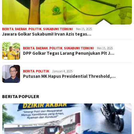
BERITA
,
DAERAH
,
POLITIK
,
SUKABUMI TERKINI
Mei 15, 2025
Jawara Golkar Sukabumi! Irvan Azis tegas…
BERITA
,
DAERAH
,
POLITIK
,
SUKABUMI TERKINI
Mei 15, 2025
DPP Golkar Tegas Larang Penunjukan Plt J…
BERITA
,
POLITIK
Januari 4, 2025
Putusan MK Hapus Presidential Threshold,…
BERITA POPULER