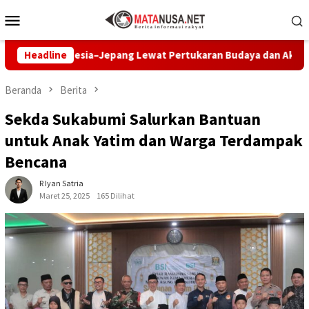
Loncat
Menu
ke
Mobile
konten
Indonesia–Jepang Lewat Pertukaran Budaya dan Aksi Peduli Lin
Headline
Beranda
Berita
Sekda Sukabumi Salurkan Bantuan
untuk Anak Yatim dan Warga Terdampak
Bencana
R Iyan Satria
Maret 25, 2025
165 Dilihat