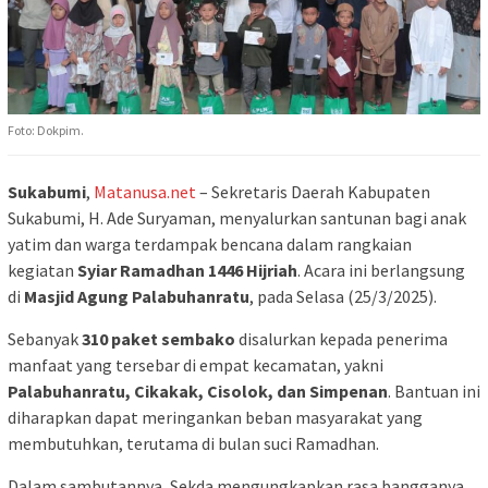
Foto: Dokpim.
Sukabumi
,
Matanusa.net
– Sekretaris Daerah Kabupaten
Sukabumi, H. Ade Suryaman, menyalurkan santunan bagi anak
yatim dan warga terdampak bencana dalam rangkaian
kegiatan
Syiar Ramadhan 1446 Hijriah
. Acara ini berlangsung
di
Masjid Agung Palabuhanratu
, pada Selasa (25/3/2025).
Sebanyak
310 paket sembako
disalurkan kepada penerima
manfaat yang tersebar di empat kecamatan, yakni
Palabuhanratu, Cikakak, Cisolok, dan Simpenan
. Bantuan ini
diharapkan dapat meringankan beban masyarakat yang
membutuhkan, terutama di bulan suci Ramadhan.
Dalam sambutannya, Sekda mengungkapkan rasa bangganya