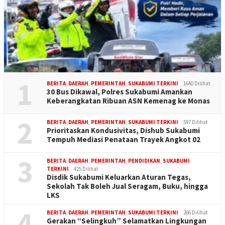
1
BERITA
,
DAERAH
,
PEMERINTAH
,
SUKABUMI TERKINI
1640 Dilihat
30 Bus Dikawal, Polres Sukabumi Amankan
Keberangkatan Ribuan ASN Kemenag ke Monas
2
BERITA
,
DAERAH
,
PEMERINTAH
,
SUKABUMI TERKINI
597 Dilihat
Prioritaskan Kondusivitas, Dishub Sukabumi
Tempuh Mediasi Penataan Trayek Angkot 02
3
BERITA
,
DAERAH
,
PEMERINTAH
,
PENDIDIKAN
,
SUKABUMI
TERKINI
425 Dilihat
Disdik Sukabumi Keluarkan Aturan Tegas,
Sekolah Tak Boleh Jual Seragam, Buku, hingga
LKS
4
BERITA
,
DAERAH
,
PEMERINTAH
,
SUKABUMI TERKINI
266 Dilihat
Gerakan “Selingkuh” Selamatkan Lingkungan