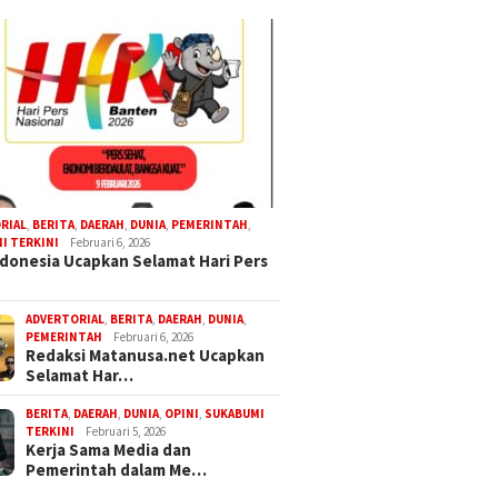
RIAL
,
BERITA
,
DAERAH
,
DUNIA
,
PEMERINTAH
,
I TERKINI
Februari 6, 2026
donesia Ucapkan Selamat Hari Pers
ADVERTORIAL
,
BERITA
,
DAERAH
,
DUNIA
,
PEMERINTAH
Februari 6, 2026
Redaksi Matanusa.net Ucapkan
Selamat Har…
BERITA
,
DAERAH
,
DUNIA
,
OPINI
,
SUKABUMI
TERKINI
Februari 5, 2026
Kerja Sama Media dan
Pemerintah dalam Me…