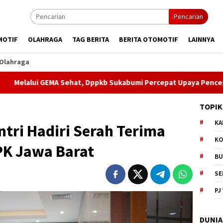
Pencarian
MOTIF
OLAHRAGA
TAG BERITA
BERITA OTOMOTIF
LAINNYA
Olahraga
i GEMA Sehat, Dppkb Sukabumi Percepat Upaya Pencegahan Stun
TOPIK
KA
tri Hadiri Serah Terima
KO
PK Jawa Barat
BU
SE
PJ
DUNIA