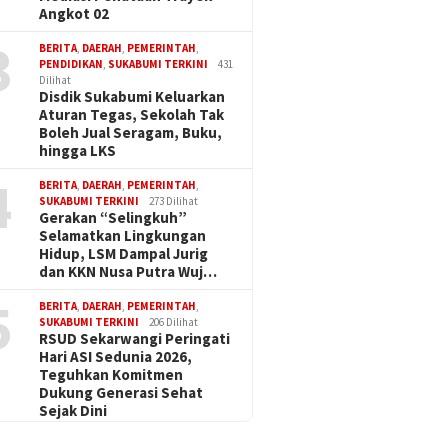
Angkot 02
3
BERITA
,
DAERAH
,
PEMERINTAH
,
PENDIDIKAN
,
SUKABUMI TERKINI
431
Dilihat
Disdik Sukabumi Keluarkan
Aturan Tegas, Sekolah Tak
Boleh Jual Seragam, Buku,
hingga LKS
4
BERITA
,
DAERAH
,
PEMERINTAH
,
SUKABUMI TERKINI
273 Dilihat
Gerakan “Selingkuh”
Selamatkan Lingkungan
Hidup, LSM Dampal Jurig
dan KKN Nusa Putra Wuj…
5
BERITA
,
DAERAH
,
PEMERINTAH
,
SUKABUMI TERKINI
206 Dilihat
RSUD Sekarwangi Peringati
Hari ASI Sedunia 2026,
Teguhkan Komitmen
Dukung Generasi Sehat
Sejak Dini