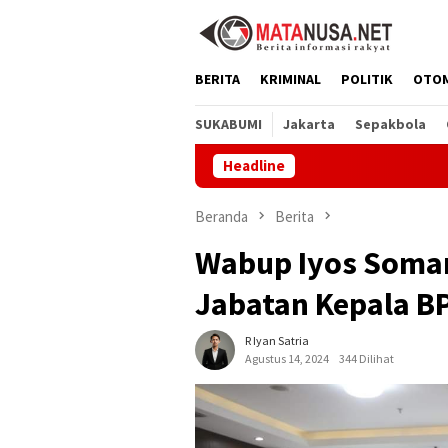
Loncat
ke
konten
BERITA
KRIMINAL
POLITIK
OTO
SUKABUMI
Jakarta
Sepakbola
Headline
Melalu
Beranda
Berita
Wabup Iyos Soman
Jabatan Kepala B
R Iyan Satria
Agustus 14, 2024
344 Dilihat