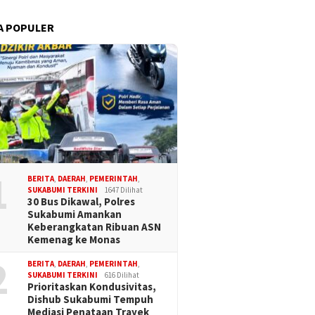
A POPULER
1
BERITA
,
DAERAH
,
PEMERINTAH
,
SUKABUMI TERKINI
1647 Dilihat
30 Bus Dikawal, Polres
Sukabumi Amankan
Keberangkatan Ribuan ASN
Kemenag ke Monas
2
BERITA
,
DAERAH
,
PEMERINTAH
,
SUKABUMI TERKINI
616 Dilihat
Prioritaskan Kondusivitas,
Dishub Sukabumi Tempuh
Mediasi Penataan Trayek