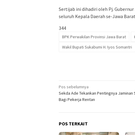
Sertijab ini dihadiri oleh Pj. Guber
seluruh Kepala Daerah se-Jawa Barat
344
BPK Perwakilan Provinsi Jawa Barat
Wakil Bupati Sukabumi H. Iyos Somantri
Navigasi
Pos sebelumnya
Sekda Ade Tekankan Pentingnya Jaminan S
pos
Bagi Pekerja Rentan
POS TERKAIT