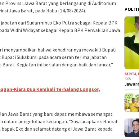
n Provinsi Jawa Barat yang berlangsung di Auditorium
POLIT
insi Jawa Barat, pada Rabu (14/08/2024).
 jabatan dari Sudarminto Eko Putra sebagai Kepala BPK
pada Widhi Widayat sebagai Kepala BPK Perwakilan Jawa
ntri menyampaikan bahwa kehadirannya mewakili Bupati
k Bupati Sukabumi pada acara serah terima jabatan
Barat. Kegiatan ini berjalan dengan baik dan lancar,”
BERITA
,
2025
Jawara
bagan-Kiara Dua Kembali Terhalang Longsor,
kilan Jawa Barat yang baru dapat membawa semangat
ah dalam pengelolaan keuangan. “Saya ucapkan selamat
a bapak Eko dan selamat datang di Jawa Barat kepada