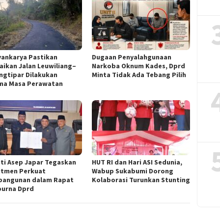
yankarya Pastikan
Dugaan Penyalahgunaan
aikan Jalan Leuwiliang–
Narkoba Oknum Kades, Dprd
ngtipar Dilakukan
Minta Tidak Ada Tebang Pilih
ma Masa Perawatan
ti Asep Japar Tegaskan
HUT RI dan Hari ASI Sedunia,
tmen Perkuat
Wabup Sukabumi Dorong
angunan dalam Rapat
Kolaborasi Turunkan Stunting
purna Dprd