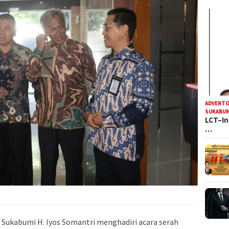
ADVERTO
SUKABUM
LCT–In
…
 Sukabumi H. Iyos Somantri menghadiri acara serah