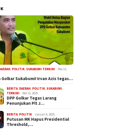
IK
DAERAH
,
POLITIK
,
SUKABUMI TERKINI
Mei 15,
 Golkar Sukabumi! Irvan Azis tegas…
BERITA
,
DAERAH
,
POLITIK
,
SUKABUMI
TERKINI
Mei 15, 2025
DPP Golkar Tegas Larang
Penunjukan Plt J…
BERITA
,
POLITIK
Januari 4, 2025
Putusan MK Hapus Presidential
Threshold,…