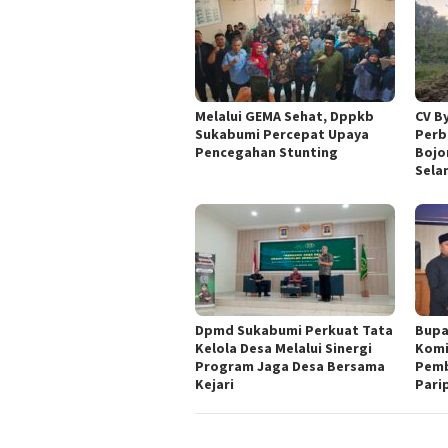
Melalui GEMA Sehat, Dppkb
CV B
Sukabumi Percepat Upaya
Perb
Pencegahan Stunting
Bojo
Sela
Dpmd Sukabumi Perkuat Tata
Bupa
Kelola Desa Melalui Sinergi
Komi
Program Jaga Desa Bersama
Pemb
Kejari
Pari