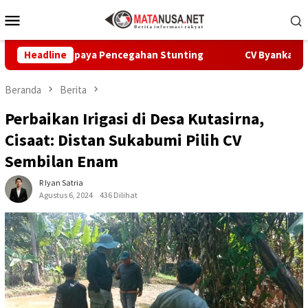
Loncat
Menu
ke
Mobile
konten
Upaya Pencegahan Stunting
Headline
CV Byankarya Pastikan Perba
Beranda
Berita
Perbaikan Irigasi di Desa Kutasirna,
Cisaat: Distan Sukabumi Pilih CV
Sembilan Enam
R Iyan Satria
Agustus 6, 2024
436 Dilihat