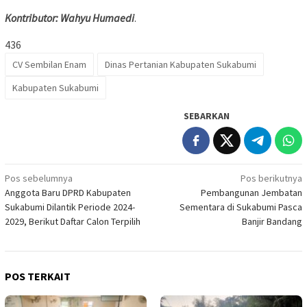
Kontributor: Wahyu Humaedi
.
436
CV Sembilan Enam
Dinas Pertanian Kabupaten Sukabumi
Kabupaten Sukabumi
SEBARKAN
Navigasi
Pos sebelumnya
Pos berikutnya
Anggota Baru DPRD Kabupaten
Pembangunan Jembatan
pos
Sukabumi Dilantik Periode 2024-
Sementara di Sukabumi Pasca
2029, Berikut Daftar Calon Terpilih
Banjir Bandang
POS TERKAIT