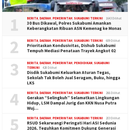
1
BERITA
,
DAERAH
,
PEMERINTAH
,
SUKABUMI TERKINI
1643 Dilihat
30 Bus Dikawal, Polres Sukabumi Amankan
Keberangkatan Ribuan ASN Kemenag ke Monas
2
BERITA
,
DAERAH
,
PEMERINTAH
,
SUKABUMI TERKINI
609 Dilihat
Prioritaskan Kondusivitas, Dishub Sukabumi
Tempuh Mediasi Penataan Trayek Angkot 02
3
BERITA
,
DAERAH
,
PEMERINTAH
,
PENDIDIKAN
,
SUKABUMI
TERKINI
428 Dilihat
Disdik Sukabumi Keluarkan Aturan Tegas,
Sekolah Tak Boleh Jual Seragam, Buku, hingga
LKS
4
BERITA
,
DAERAH
,
PEMERINTAH
,
SUKABUMI TERKINI
266 Dilihat
Gerakan “Selingkuh” Selamatkan Lingkungan
Hidup, LSM Dampal Jurig dan KKN Nusa Putra
Wuj…
5
BERITA
,
DAERAH
,
PEMERINTAH
,
SUKABUMI TERKINI
203 Dilihat
RSUD Sekarwangi Peringati Hari ASI Sedunia
2026, Teguhkan Komitmen Dukung Generasi