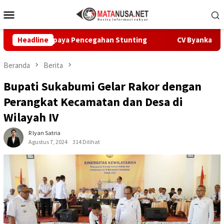
Loncat
Menu
ke
Mobile
konten
epat Upaya Pencegahan Stunting
Headline
CV Byankarya Pastikan 
Beranda
Berita
Bupati Sukabumi Gelar Rakor dengan
Perangkat Kecamatan dan Desa di
Wilayah IV
R Iyan Satria
Agustus 7, 2024
314 Dilihat