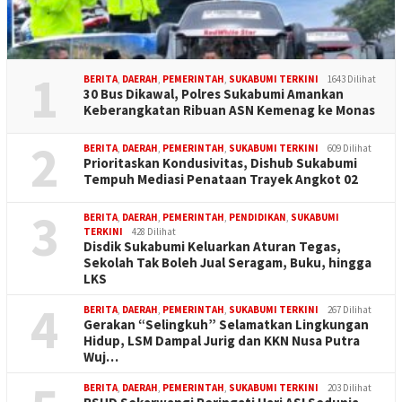
1
BERITA
,
DAERAH
,
PEMERINTAH
,
SUKABUMI TERKINI
1643 Dilihat
30 Bus Dikawal, Polres Sukabumi Amankan
Keberangkatan Ribuan ASN Kemenag ke Monas
2
BERITA
,
DAERAH
,
PEMERINTAH
,
SUKABUMI TERKINI
609 Dilihat
Prioritaskan Kondusivitas, Dishub Sukabumi
Tempuh Mediasi Penataan Trayek Angkot 02
3
BERITA
,
DAERAH
,
PEMERINTAH
,
PENDIDIKAN
,
SUKABUMI
TERKINI
428 Dilihat
Disdik Sukabumi Keluarkan Aturan Tegas,
Sekolah Tak Boleh Jual Seragam, Buku, hingga
LKS
4
BERITA
,
DAERAH
,
PEMERINTAH
,
SUKABUMI TERKINI
267 Dilihat
Gerakan “Selingkuh” Selamatkan Lingkungan
Hidup, LSM Dampal Jurig dan KKN Nusa Putra
Wuj…
BERITA
,
DAERAH
,
PEMERINTAH
,
SUKABUMI TERKINI
203 Dilihat