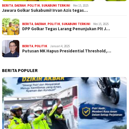
BERITA
,
DAERAH
,
POLITIK
,
SUKABUMI TERKINI
Mei 15, 2025
Jawara Golkar Sukabumi! Irvan Azis tegas…
BERITA
,
DAERAH
,
POLITIK
,
SUKABUMI TERKINI
Mei 15, 2025
DPP Golkar Tegas Larang Penunjukan Plt J…
BERITA
,
POLITIK
Januari 4, 2025
Putusan MK Hapus Presidential Threshold,…
BERITA POPULER