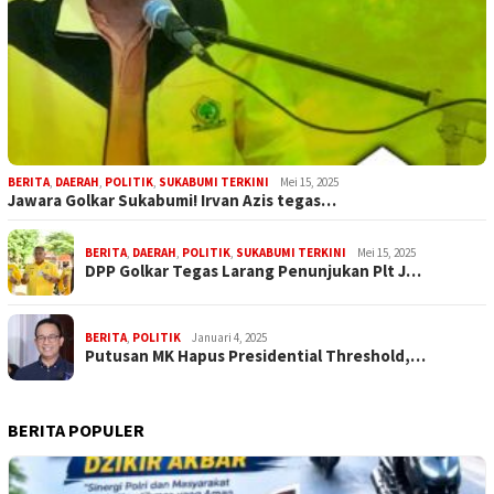
BERITA
,
DAERAH
,
POLITIK
,
SUKABUMI TERKINI
Mei 15, 2025
Jawara Golkar Sukabumi! Irvan Azis tegas…
BERITA
,
DAERAH
,
POLITIK
,
SUKABUMI TERKINI
Mei 15, 2025
DPP Golkar Tegas Larang Penunjukan Plt J…
BERITA
,
POLITIK
Januari 4, 2025
Putusan MK Hapus Presidential Threshold,…
BERITA POPULER