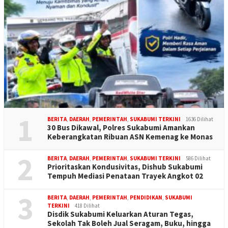
1
BERITA
,
DAERAH
,
PEMERINTAH
,
SUKABUMI TERKINI
1636 Dilihat
30 Bus Dikawal, Polres Sukabumi Amankan
Keberangkatan Ribuan ASN Kemenag ke Monas
2
BERITA
,
DAERAH
,
PEMERINTAH
,
SUKABUMI TERKINI
586 Dilihat
Prioritaskan Kondusivitas, Dishub Sukabumi
Tempuh Mediasi Penataan Trayek Angkot 02
3
BERITA
,
DAERAH
,
PEMERINTAH
,
PENDIDIKAN
,
SUKABUMI
TERKINI
418 Dilihat
Disdik Sukabumi Keluarkan Aturan Tegas,
Sekolah Tak Boleh Jual Seragam, Buku, hingga