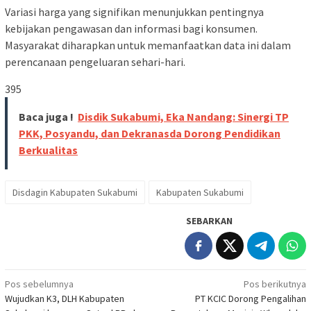
Variasi harga yang signifikan menunjukkan pentingnya
kebijakan pengawasan dan informasi bagi konsumen.
Masyarakat diharapkan untuk memanfaatkan data ini dalam
perencanaan pengeluaran sehari-hari.
395
Baca juga !
Disdik Sukabumi, Eka Nandang: Sinergi TP
PKK, Posyandu, dan Dekranasda Dorong Pendidikan
Berkualitas
Disdagin Kabupaten Sukabumi
Kabupaten Sukabumi
SEBARKAN
Navigasi
Pos sebelumnya
Pos berikutnya
Wujudkan K3, DLH Kabupaten
PT KCIC Dorong Pengalihan
pos