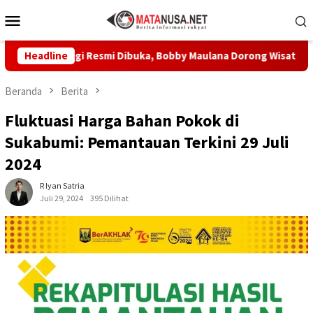
Loncat
Menu
ke
Mobile
konten
gi Resmi Dibuka, Bobby Maulana Dorong Wisata Budaya Kota Su
Headline
Beranda
Berita
Fluktuasi Harga Bahan Pokok di
Sukabumi: Pemantauan Terkini 29 Juli
2024
R Iyan Satria
Juli 29, 2024
395 Dilihat