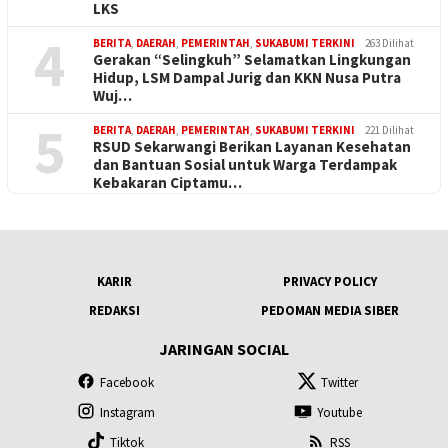
LKS
4
BERITA
,
DAERAH
,
PEMERINTAH
,
SUKABUMI TERKINI
263 Dilihat
Gerakan “Selingkuh” Selamatkan Lingkungan
Hidup, LSM Dampal Jurig dan KKN Nusa Putra
Wuj…
5
BERITA
,
DAERAH
,
PEMERINTAH
,
SUKABUMI TERKINI
221 Dilihat
RSUD Sekarwangi Berikan Layanan Kesehatan
dan Bantuan Sosial untuk Warga Terdampak
Kebakaran Ciptamu…
KARIR
PRIVACY POLICY
REDAKSI
PEDOMAN MEDIA SIBER
JARINGAN SOCIAL
Facebook
Twitter
Instagram
Youtube
Tiktok
RSS