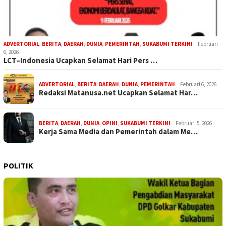
ADVERTORIAL
,
BERITA
,
DAERAH
,
DUNIA
,
PEMERINTAH
,
SUKABUMI TERKINI
Februari
6, 2026
LCT–Indonesia Ucapkan Selamat Hari Pers …
ADVERTORIAL
,
BERITA
,
DAERAH
,
DUNIA
,
PEMERINTAH
Februari 6, 2026
Redaksi Matanusa.net Ucapkan Selamat Har…
BERITA
,
DAERAH
,
DUNIA
,
OPINI
,
SUKABUMI TERKINI
Februari 5, 2026
Kerja Sama Media dan Pemerintah dalam Me…
POLITIK