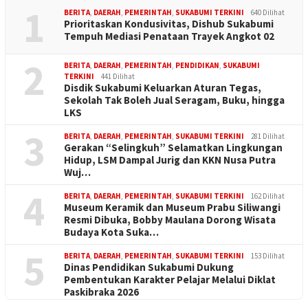
1
BERITA
,
DAERAH
,
PEMERINTAH
,
SUKABUMI TERKINI
640 Dilihat
Prioritaskan Kondusivitas, Dishub Sukabumi
Tempuh Mediasi Penataan Trayek Angkot 02
2
BERITA
,
DAERAH
,
PEMERINTAH
,
PENDIDIKAN
,
SUKABUMI
TERKINI
441 Dilihat
Disdik Sukabumi Keluarkan Aturan Tegas,
Sekolah Tak Boleh Jual Seragam, Buku, hingga
LKS
3
BERITA
,
DAERAH
,
PEMERINTAH
,
SUKABUMI TERKINI
281 Dilihat
Gerakan “Selingkuh” Selamatkan Lingkungan
Hidup, LSM Dampal Jurig dan KKN Nusa Putra
Wuj…
4
BERITA
,
DAERAH
,
PEMERINTAH
,
SUKABUMI TERKINI
162 Dilihat
Museum Keramik dan Museum Prabu Siliwangi
Resmi Dibuka, Bobby Maulana Dorong Wisata
Budaya Kota Suka…
5
BERITA
,
DAERAH
,
PEMERINTAH
,
SUKABUMI TERKINI
153 Dilihat
Dinas Pendidikan Sukabumi Dukung
Pembentukan Karakter Pelajar Melalui Diklat
Paskibraka 2026