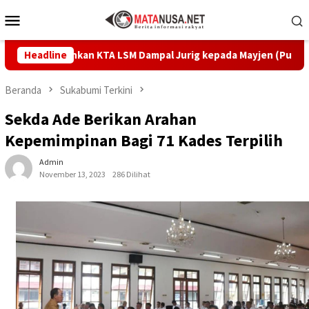
Loncat
Menu
ke
Mobile
konten
iz Serahkan KTA LSM Dampal Jurig kepada Mayjen (Purn) Tatang Z
Headline
Beranda
Sukabumi Terkini
Sekda Ade Berikan Arahan
Kepemimpinan Bagi 71 Kades Terpilih
Admin
November 13, 2023
286 Dilihat