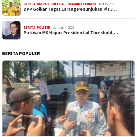
BERITA
,
DAERAH
,
POLITIK
,
SUKABUMI TERKINI
Mei 15, 2025
DPP Golkar Tegas Larang Penunjukan Plt J…
BERITA
,
POLITIK
Januari 4, 2025
Putusan MK Hapus Presidential Threshold,…
BERITA POPULER