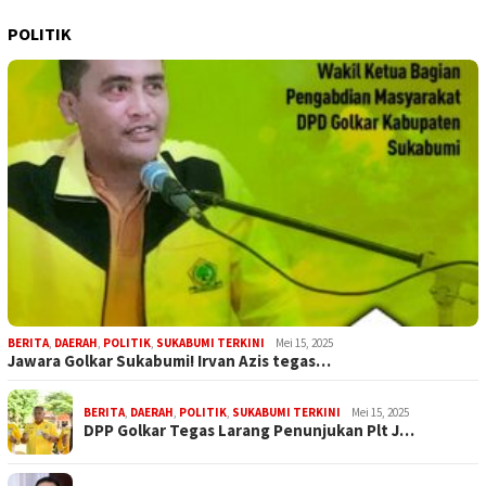
POLITIK
BERITA
,
DAERAH
,
POLITIK
,
SUKABUMI TERKINI
Mei 15, 2025
Jawara Golkar Sukabumi! Irvan Azis tegas…
BERITA
,
DAERAH
,
POLITIK
,
SUKABUMI TERKINI
Mei 15, 2025
DPP Golkar Tegas Larang Penunjukan Plt J…