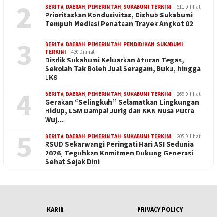
2
BERITA
,
DAERAH
,
PEMERINTAH
,
SUKABUMI TERKINI
611 Dilihat
Prioritaskan Kondusivitas, Dishub Sukabumi
Tempuh Mediasi Penataan Trayek Angkot 02
3
BERITA
,
DAERAH
,
PEMERINTAH
,
PENDIDIKAN
,
SUKABUMI
TERKINI
430 Dilihat
Disdik Sukabumi Keluarkan Aturan Tegas,
Sekolah Tak Boleh Jual Seragam, Buku, hingga
LKS
4
BERITA
,
DAERAH
,
PEMERINTAH
,
SUKABUMI TERKINI
269 Dilihat
Gerakan “Selingkuh” Selamatkan Lingkungan
Hidup, LSM Dampal Jurig dan KKN Nusa Putra
Wuj…
5
BERITA
,
DAERAH
,
PEMERINTAH
,
SUKABUMI TERKINI
205 Dilihat
RSUD Sekarwangi Peringati Hari ASI Sedunia
2026, Teguhkan Komitmen Dukung Generasi
Sehat Sejak Dini
KARIR
PRIVACY POLICY