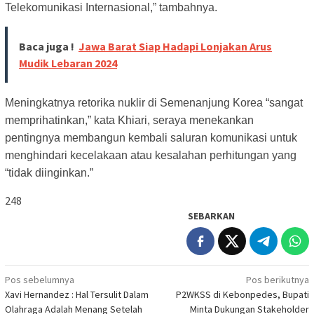
Telekomunikasi Internasional,” tambahnya.
Baca juga !
Jawa Barat Siap Hadapi Lonjakan Arus
Mudik Lebaran 2024
Meningkatnya retorika nuklir di Semenanjung Korea “sangat
memprihatinkan,” kata Khiari, seraya menekankan
pentingnya membangun kembali saluran komunikasi untuk
menghindari kecelakaan atau kesalahan perhitungan yang
“tidak diinginkan.”
248
SEBARKAN
Navigasi
Pos sebelumnya
Pos berikutnya
Xavi Hernandez : Hal Tersulit Dalam
P2WKSS di Kebonpedes, Bupati
pos
Olahraga Adalah Menang Setelah
Minta Dukungan Stakeholder