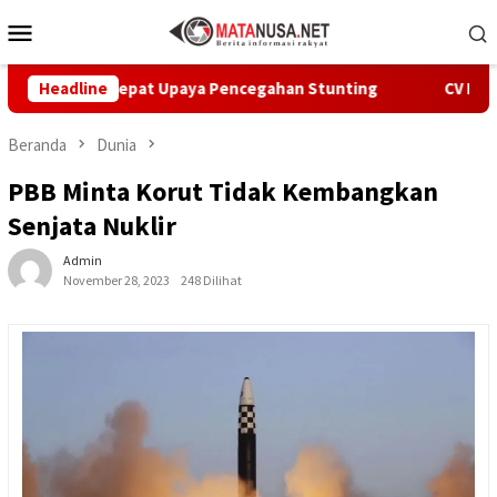
Loncat
Menu
ke
Mobile
konten
i Percepat Upaya Pencegahan Stunting
Headline
CV Byankarya Pa
Beranda
Dunia
PBB Minta Korut Tidak Kembangkan
Senjata Nuklir
Admin
November 28, 2023
248 Dilihat