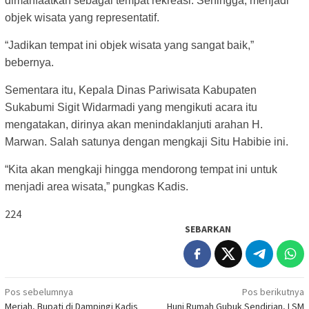
dimanfaatkan sebagai tempat rekreasi. Sehingga, menjadi
objek wisata yang representatif.
“Jadikan tempat ini objek wisata yang sangat baik,”
bebernya.
Sementara itu, Kepala Dinas Pariwisata Kabupaten
Sukabumi Sigit Widarmadi yang mengikuti acara itu
mengatakan, dirinya akan menindaklanjuti arahan H.
Marwan. Salah satunya dengan mengkaji Situ Habibie ini.
“Kita akan mengkaji hingga mendorong tempat ini untuk
menjadi area wisata,” pungkas Kadis.
224
SEBARKAN
Navigasi
Pos sebelumnya
Pos berikutnya
Meriah, Bupati di Dampingi Kadis
Huni Rumah Gubuk Sendirian, LSM