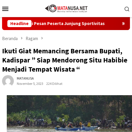
Loncat
Menu
ke
Mobile
konten
ukabumi Pesan Peserta Junjung Sportivitas
Headline
Melalui GEMA
Beranda
Ragam
Ikuti Giat Memancing Bersama Bupati,
Kadispar ” Siap Mendorong Situ Habibie
Menjadi Tempat Wisata “
MATANUSA
November 5, 2023
224 Dilihat