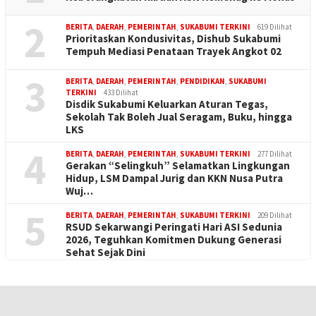
2
BERITA
,
DAERAH
,
PEMERINTAH
,
SUKABUMI TERKINI
619 Dilihat
Prioritaskan Kondusivitas, Dishub Sukabumi
Tempuh Mediasi Penataan Trayek Angkot 02
3
BERITA
,
DAERAH
,
PEMERINTAH
,
PENDIDIKAN
,
SUKABUMI
TERKINI
433 Dilihat
Disdik Sukabumi Keluarkan Aturan Tegas,
Sekolah Tak Boleh Jual Seragam, Buku, hingga
LKS
4
BERITA
,
DAERAH
,
PEMERINTAH
,
SUKABUMI TERKINI
277 Dilihat
Gerakan “Selingkuh” Selamatkan Lingkungan
Hidup, LSM Dampal Jurig dan KKN Nusa Putra
Wuj…
5
BERITA
,
DAERAH
,
PEMERINTAH
,
SUKABUMI TERKINI
209 Dilihat
RSUD Sekarwangi Peringati Hari ASI Sedunia
2026, Teguhkan Komitmen Dukung Generasi
Sehat Sejak Dini