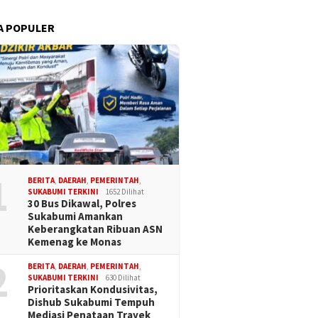
A POPULER
1
BERITA
,
DAERAH
,
PEMERINTAH
,
SUKABUMI TERKINI
1652 Dilihat
30 Bus Dikawal, Polres
Sukabumi Amankan
Keberangkatan Ribuan ASN
Kemenag ke Monas
2
BERITA
,
DAERAH
,
PEMERINTAH
,
SUKABUMI TERKINI
630 Dilihat
Prioritaskan Kondusivitas,
Dishub Sukabumi Tempuh
Mediasi Penataan Trayek