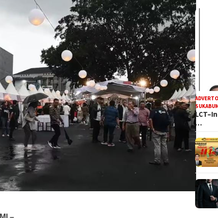
ADVERTO
SUKABUM
LCT–In
…
I –