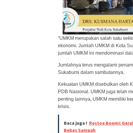
“UMKM merupakan salah satu sekto
ekonomi. Jumlah UMKM di Kota Suka
jumlah UMKM ini mendominasi dala
Jumlahnya terus mengalami penamba
Sukabumi dalam sambutannya.
Kekuatan UMKM disebutkan oleh Kus
PDB Nasional. UMKM juga telah men
penting lainnya, UMKM memiliki ke
krisis.
Baca juga !
Restoe Boemi: Gera
Bebas Sampah