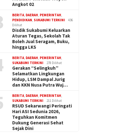
Angkot 02
3
BERITA
,
DAERAH
,
PEMERINTAH
,
PENDIDIKAN
,
SUKABUMI TERKINI
436
Dilihat
Disdik Sukabumi Keluarkan
Aturan Tegas, Sekolah Tak
Boleh Jual Seragam, Buku,
hingga LKS
4
BERITA
,
DAERAH
,
PEMERINTAH
,
SUKABUMI TERKINI
278 Dilihat
Gerakan “Selingkuh”
Selamatkan Lingkungan
Hidup, LSM Dampal Jurig
dan KKN Nusa Putra Wuj…
5
BERITA
,
DAERAH
,
PEMERINTAH
,
SUKABUMI TERKINI
211 Dilihat
RSUD Sekarwangi Peringati
Hari ASI Sedunia 2026,
Teguhkan Komitmen
Dukung Generasi Sehat
Sejak Dini