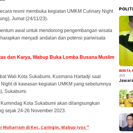
POLIT
 secara resmi membuka kegiatan UMKM Culinary Night
ung), Jumat (24/11/23).
mentum awal untuk mendorong pengembangan wisata
diharapkan menjadi andalan dan potensi pariwisata
itas dan Karya, Wabup Buka Lomba Busana Muslim
BERITA
,
2025
abat Wali Kota Sukabumi, Kusmana Hartadji saat
Jawara
Night di kawasan kegiatan UMKM yang sebelumnya
), Sukabumi.
as Kumindag Kota Sukabumi akan dilangsungkan
ung sejak 24-26 November 2023.
r Muharram di Kec. Caringin, Wabup Iyos "