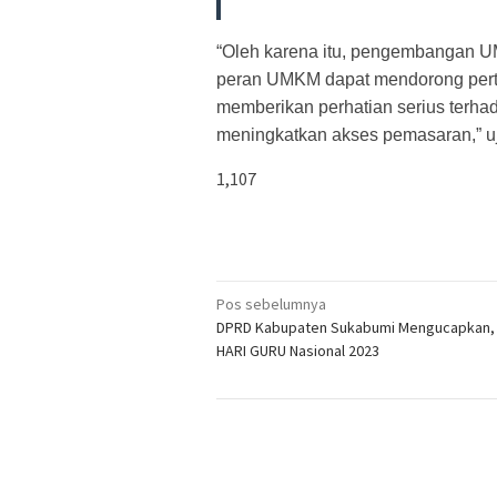
“Oleh karena itu, pengembangan U
peran UMKM dapat mendorong pertu
memberikan perhatian serius terha
meningkatkan akses pemasaran,” u
1,107
Navigasi
Pos sebelumnya
DPRD Kabupaten Sukabumi Mengucapkan,
pos
HARI GURU Nasional 2023