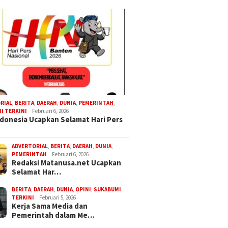
RIAL
,
BERITA
,
DAERAH
,
DUNIA
,
PEMERINTAH
,
I TERKINI
Februari 6, 2026
donesia Ucapkan Selamat Hari Pers
ADVERTORIAL
,
BERITA
,
DAERAH
,
DUNIA
,
PEMERINTAH
Februari 6, 2026
Redaksi Matanusa.net Ucapkan
Selamat Har…
BERITA
,
DAERAH
,
DUNIA
,
OPINI
,
SUKABUMI
TERKINI
Februari 5, 2026
Kerja Sama Media dan
Pemerintah dalam Me…