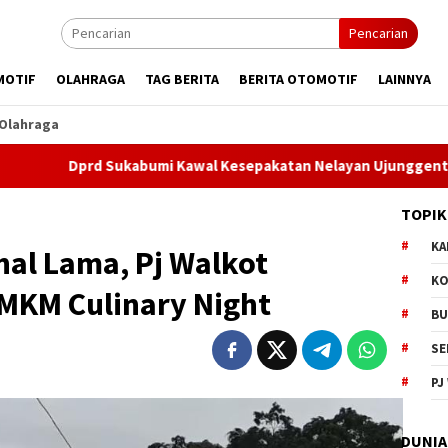
Pencarian
MOTIF
OLAHRAGA
TAG BERITA
BERITA OTOMOTIF
LAINNYA
Olahraga
Sukabumi Kawal Kesepakatan Nelayan Ujunggenteng, 12 Aturan 
TOPIK
KA
nal Lama, Pj Walkot
KO
MKM Culinary Night
BU
SE
PJ
DUNIA