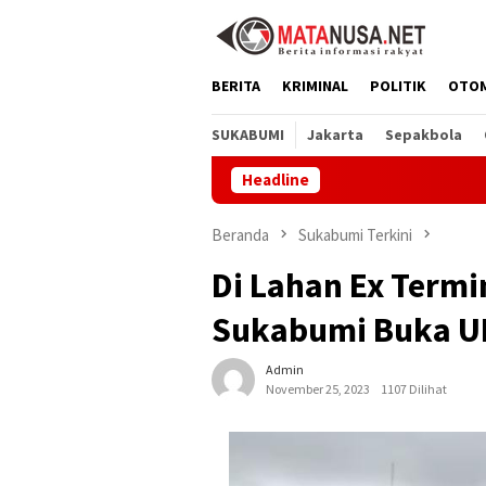
Loncat
ke
konten
BERITA
KRIMINAL
POLITIK
OTO
SUKABUMI
Jakarta
Sepakbola
Headline
Dprd 
Beranda
Sukabumi Terkini
Di Lahan Ex Termi
Sukabumi Buka U
Admin
November 25, 2023
1107 Dilihat