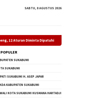
SABTU, 8 AGUSTUS 2026
Diminta Dipatuhi
MBG di SDN Pasirwalang Disorot Wali Mur
 POPULER
BUPATEN SUKABUMI
TA SUKABUMI
PATI SUKABUMI H. ASEP JAPAR
KDA KABUPATEN SUKABUMI
 WALI KOTA SUKABUMI KUSMANA HARTADJI