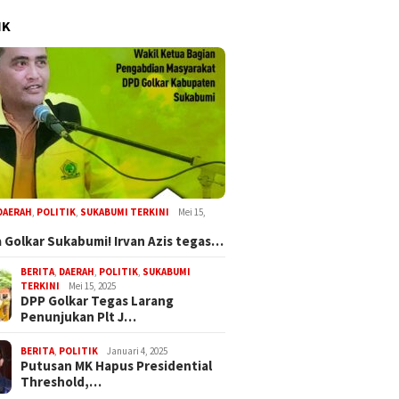
IK
DAERAH
,
POLITIK
,
SUKABUMI TERKINI
Mei 15,
 Golkar Sukabumi! Irvan Azis tegas…
BERITA
,
DAERAH
,
POLITIK
,
SUKABUMI
TERKINI
Mei 15, 2025
DPP Golkar Tegas Larang
Penunjukan Plt J…
BERITA
,
POLITIK
Januari 4, 2025
Putusan MK Hapus Presidential
Threshold,…