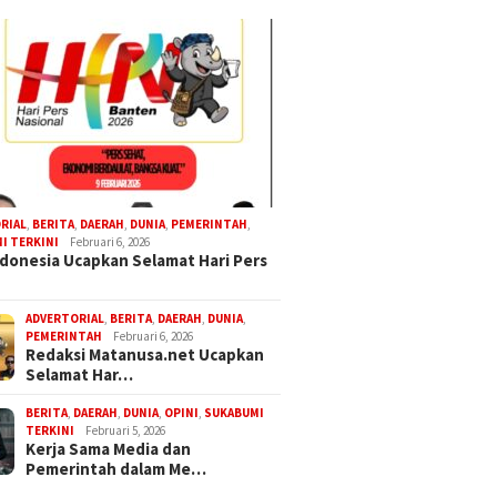
RIAL
,
BERITA
,
DAERAH
,
DUNIA
,
PEMERINTAH
,
I TERKINI
Februari 6, 2026
donesia Ucapkan Selamat Hari Pers
ADVERTORIAL
,
BERITA
,
DAERAH
,
DUNIA
,
PEMERINTAH
Februari 6, 2026
Redaksi Matanusa.net Ucapkan
Selamat Har…
BERITA
,
DAERAH
,
DUNIA
,
OPINI
,
SUKABUMI
TERKINI
Februari 5, 2026
Kerja Sama Media dan
Pemerintah dalam Me…