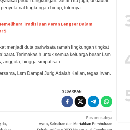
arakat peduli Lingkungan. Selain itu juga, di daulat
penyelamat lingkungan hidup, tuturnya.
emelihara Tradisi Dan Peran Lengser Dalam
r 5
t menjadi duta pariwisata ramah lingkungan tingkat
wa’barat. Terimakasih untuk semua keluarga besar Lsm
, anggota, hingga simpatisan.
 bersama, Lsm Dampal Jurig Adalah Kalian, tegas Irvan.
SEBARKAN
Pos berikutnya
gda,
Ayoo, Saksikan dan Meriahkan Pembukaan
rubahan
Sukabumi Expo 2023 Malam Ini di Canghegar