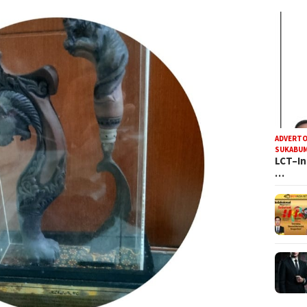
ADVERTO
SUKABUM
LCT–In
…