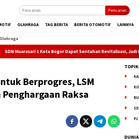
Pencarian
MOTIF
OLAHRAGA
TAG BERITA
BERITA OTOMOTIF
LAINNYA
Olahraga
ari 1 Kota Bogor Dapat Sentuhan Revitalisasi, Jadi Harapan Bar
TOPIK
KA
Untuk Berprogres, LSM
KO
h Penghargaan Raksa
BU
SE
PJ
DUNIA