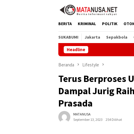
Loncat
ke
konten
BERITA
KRIMINAL
POLITIK
OTO
SUKABUMI
Jakarta
Sepakbola
Headline
SDN Muaras
Beranda
Lifestyle
Terus Berproses 
Dampal Jurig Rai
Prasada
MATANUSA
September 13, 2023
254 Dilihat