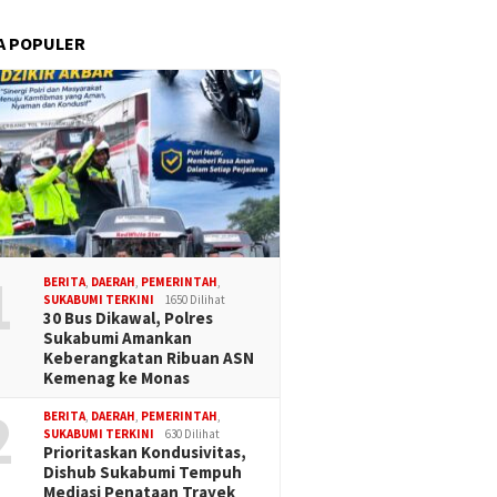
A POPULER
1
BERITA
,
DAERAH
,
PEMERINTAH
,
SUKABUMI TERKINI
1650 Dilihat
30 Bus Dikawal, Polres
Sukabumi Amankan
Keberangkatan Ribuan ASN
Kemenag ke Monas
2
BERITA
,
DAERAH
,
PEMERINTAH
,
SUKABUMI TERKINI
630 Dilihat
Prioritaskan Kondusivitas,
Dishub Sukabumi Tempuh
Mediasi Penataan Trayek