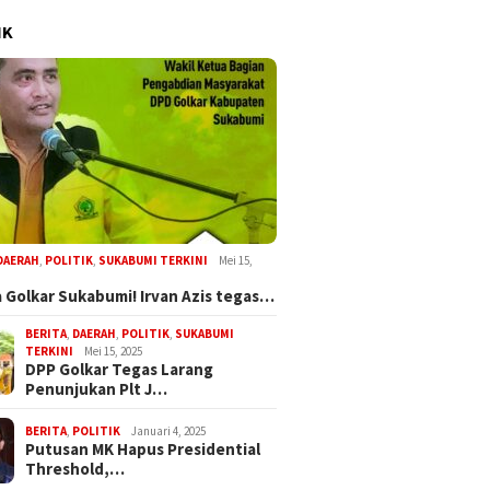
IK
DAERAH
,
POLITIK
,
SUKABUMI TERKINI
Mei 15,
 Golkar Sukabumi! Irvan Azis tegas…
BERITA
,
DAERAH
,
POLITIK
,
SUKABUMI
TERKINI
Mei 15, 2025
DPP Golkar Tegas Larang
Penunjukan Plt J…
BERITA
,
POLITIK
Januari 4, 2025
Putusan MK Hapus Presidential
Threshold,…