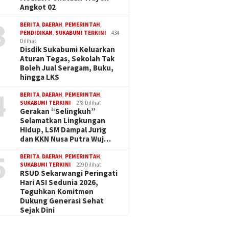
Angkot 02
3
BERITA
,
DAERAH
,
PEMERINTAH
,
PENDIDIKAN
,
SUKABUMI TERKINI
434
Dilihat
Disdik Sukabumi Keluarkan
Aturan Tegas, Sekolah Tak
Boleh Jual Seragam, Buku,
hingga LKS
4
BERITA
,
DAERAH
,
PEMERINTAH
,
SUKABUMI TERKINI
278 Dilihat
Gerakan “Selingkuh”
Selamatkan Lingkungan
Hidup, LSM Dampal Jurig
dan KKN Nusa Putra Wuj…
5
BERITA
,
DAERAH
,
PEMERINTAH
,
SUKABUMI TERKINI
209 Dilihat
RSUD Sekarwangi Peringati
Hari ASI Sedunia 2026,
Teguhkan Komitmen
Dukung Generasi Sehat
Sejak Dini