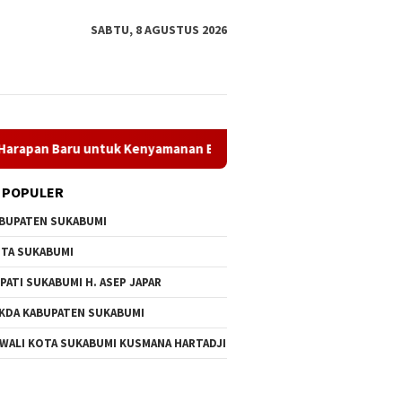
SABTU, 8 AGUSTUS 2026
u untuk Kenyamanan Belajar
LT I dan Kanira Dibuka, Wab
 POPULER
BUPATEN SUKABUMI
TA SUKABUMI
PATI SUKABUMI H. ASEP JAPAR
KDA KABUPATEN SUKABUMI
 WALI KOTA SUKABUMI KUSMANA HARTADJI