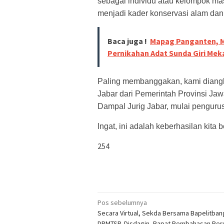
sebagai individu atau kelompok masy
menjadi kader konservasi alam dan 
Baca juga !
Mapag Panganten, M
Pernikahan Adat Sunda Giri Meka
Paling membanggakan, kami diangka
Jabar dari Pemerintah Provinsi Ja
Dampal Jurig Jabar, mulai pengurus
Ingat, ini adalah keberhasilan kita
254
Navigasi
Pos sebelumnya
Secara Virtual, Sekda Bersama Bapelitban
pos
DPMTSP, Disdagin, Rapat Pembahasan Pe