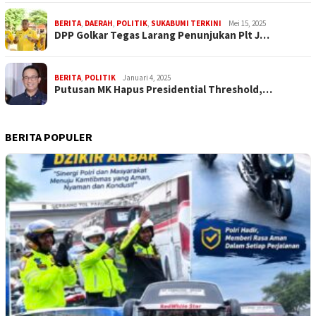
BERITA
,
DAERAH
,
POLITIK
,
SUKABUMI TERKINI
Mei 15, 2025
DPP Golkar Tegas Larang Penunjukan Plt J…
BERITA
,
POLITIK
Januari 4, 2025
Putusan MK Hapus Presidential Threshold,…
BERITA POPULER