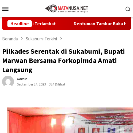
Loncat
Menu
ke
Mobile
konten
Dinilai Terlambat
Headline
Dentuman Tambur Buka Hari Jadi Kabup
Beranda
Sukabumi Terkini
Pilkades Serentak di Sukabumi, Bupati
Marwan Bersama Forkopimda Amati
Langsung
Admin
September 24, 2023
324 Dilihat