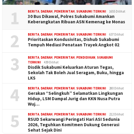
1
BERITA
,
DAERAH
,
PEMERINTAH
,
SUKABUMI TERKINI
1655 Dilihat
30 Bus Dikawal, Polres Sukabumi Amankan
Keberangkatan Ribuan ASN Kemenag ke Monas
2
BERITA
,
DAERAH
,
PEMERINTAH
,
SUKABUMI TERKINI
637 Dilihat
Prioritaskan Kondusivitas, Dishub Sukabumi
Tempuh Mediasi Penataan Trayek Angkot 02
3
BERITA
,
DAERAH
,
PEMERINTAH
,
PENDIDIKAN
,
SUKABUMI
TERKINI
439 Dilihat
Disdik Sukabumi Keluarkan Aturan Tegas,
Sekolah Tak Boleh Jual Seragam, Buku, hingga
LKS
4
BERITA
,
DAERAH
,
PEMERINTAH
,
SUKABUMI TERKINI
280 Dilihat
Gerakan “Selingkuh” Selamatkan Lingkungan
Hidup, LSM Dampal Jurig dan KKN Nusa Putra
Wuj…
5
BERITA
,
DAERAH
,
PEMERINTAH
,
SUKABUMI TERKINI
212 Dilihat
RSUD Sekarwangi Peringati Hari ASI Sedunia
2026, Teguhkan Komitmen Dukung Generasi
Sehat Sejak Dini