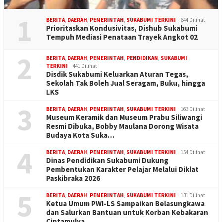
1
BERITA
,
DAERAH
,
PEMERINTAH
,
SUKABUMI TERKINI
644 Dilihat
Prioritaskan Kondusivitas, Dishub Sukabumi
Tempuh Mediasi Penataan Trayek Angkot 02
2
BERITA
,
DAERAH
,
PEMERINTAH
,
PENDIDIKAN
,
SUKABUMI
TERKINI
441 Dilihat
Disdik Sukabumi Keluarkan Aturan Tegas,
Sekolah Tak Boleh Jual Seragam, Buku, hingga
LKS
3
BERITA
,
DAERAH
,
PEMERINTAH
,
SUKABUMI TERKINI
163 Dilihat
Museum Keramik dan Museum Prabu Siliwangi
Resmi Dibuka, Bobby Maulana Dorong Wisata
Budaya Kota Suka…
4
BERITA
,
DAERAH
,
PEMERINTAH
,
SUKABUMI TERKINI
154 Dilihat
Dinas Pendidikan Sukabumi Dukung
Pembentukan Karakter Pelajar Melalui Diklat
Paskibraka 2026
5
BERITA
,
DAERAH
,
PEMERINTAH
,
SUKABUMI TERKINI
131 Dilihat
Ketua Umum PWI-LS Sampaikan Belasungkawa
dan Salurkan Bantuan untuk Korban Kebakaran
Ciptamulya