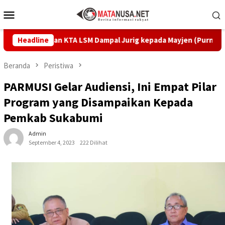
Loncat
Menu
ke
Mobile
konten
 Serahkan KTA LSM Dampal Jurig kepada Mayjen (Purn) Tatang Za
Headline
Beranda
Peristiwa
PARMUSI Gelar Audiensi, Ini Empat Pilar
Program yang Disampaikan Kepada
Pemkab Sukabumi
Admin
September 4, 2023
222 Dilihat