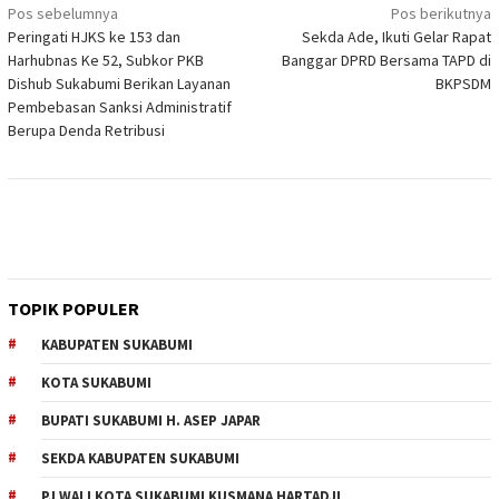
Navigasi
Pos sebelumnya
Pos berikutnya
Peringati HJKS ke 153 dan
Sekda Ade, Ikuti Gelar Rapat
pos
Harhubnas Ke 52, Subkor PKB
Banggar DPRD Bersama TAPD di
Dishub Sukabumi Berikan Layanan
BKPSDM
Pembebasan Sanksi Administratif
Berupa Denda Retribusi
TOPIK POPULER
KABUPATEN SUKABUMI
KOTA SUKABUMI
BUPATI SUKABUMI H. ASEP JAPAR
SEKDA KABUPATEN SUKABUMI
PJ WALI KOTA SUKABUMI KUSMANA HARTADJI