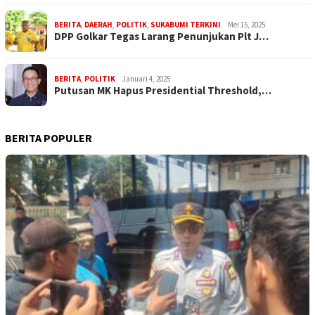
BERITA
,
DAERAH
,
POLITIK
,
SUKABUMI TERKINI
Mei 15, 2025
DPP Golkar Tegas Larang Penunjukan Plt J…
BERITA
,
POLITIK
Januari 4, 2025
Putusan MK Hapus Presidential Threshold,…
BERITA POPULER