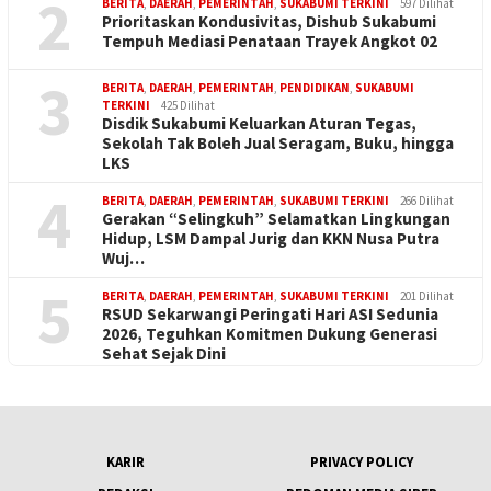
2
BERITA
,
DAERAH
,
PEMERINTAH
,
SUKABUMI TERKINI
597 Dilihat
Prioritaskan Kondusivitas, Dishub Sukabumi
Tempuh Mediasi Penataan Trayek Angkot 02
3
BERITA
,
DAERAH
,
PEMERINTAH
,
PENDIDIKAN
,
SUKABUMI
TERKINI
425 Dilihat
Disdik Sukabumi Keluarkan Aturan Tegas,
Sekolah Tak Boleh Jual Seragam, Buku, hingga
LKS
4
BERITA
,
DAERAH
,
PEMERINTAH
,
SUKABUMI TERKINI
266 Dilihat
Gerakan “Selingkuh” Selamatkan Lingkungan
Hidup, LSM Dampal Jurig dan KKN Nusa Putra
Wuj…
5
BERITA
,
DAERAH
,
PEMERINTAH
,
SUKABUMI TERKINI
201 Dilihat
RSUD Sekarwangi Peringati Hari ASI Sedunia
2026, Teguhkan Komitmen Dukung Generasi
Sehat Sejak Dini
KARIR
PRIVACY POLICY