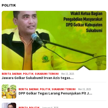
POLITIK
BERITA
,
DAERAH
,
POLITIK
,
SUKABUMI TERKINI
Mei 15, 2025
Jawara Golkar Sukabumi! Irvan Azis tegas…
BERITA
,
DAERAH
,
POLITIK
,
SUKABUMI TERKINI
Mei 15, 2025
DPP Golkar Tegas Larang Penunjukan Plt J…
BERITA
,
POLITIK
Januari 4, 2025