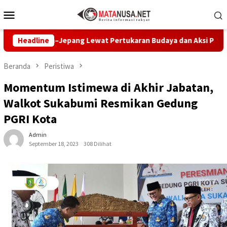
Loncat
Menu
ke
Mobile
konten
ndonesia–Jepang Lewat Pertukaran Budaya dan Aksi Peduli Lingk
Headline
Beranda
Peristiwa
Momentum Istimewa di Akhir Jabatan,
Walkot Sukabumi Resmikan Gedung
PGRI Kota
Admin
September 18, 2023
308 Dilihat