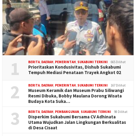
1
BERITA
,
DAERAH
,
PEMERINTAH
,
SUKABUMI TERKINI
665 Dilihat
Prioritaskan Kondusivitas, Dishub Sukabumi
Tempuh Mediasi Penataan Trayek Angkot 02
2
BERITA
,
DAERAH
,
PEMERINTAH
,
SUKABUMI TERKINI
167 Dilihat
Museum Keramik dan Museum Prabu Siliwangi
Resmi Dibuka, Bobby Maulana Dorong Wisata
Budaya Kota Suka…
3
BERITA
,
DAERAH
,
PEMBANGUNAN
,
SUKABUMI TERKINI
98 Dilihat
Disperkim Sukabumi Bersama CV Adhinata
Utama Wujudkan Jalan Lingkungan Berkualitas
di Desa Cisaat