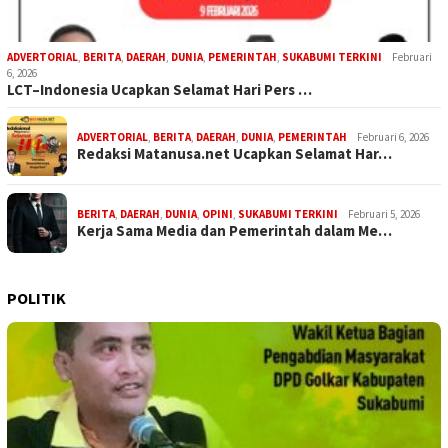
ADVERTORIAL
,
BERITA
,
DAERAH
,
DUNIA
,
PEMERINTAH
,
SUKABUMI TERKINI
Februari
6, 2026
LCT–Indonesia Ucapkan Selamat Hari Pers …
ADVERTORIAL
,
BERITA
,
DAERAH
,
DUNIA
,
PEMERINTAH
Februari 6, 2026
Redaksi Matanusa.net Ucapkan Selamat Har…
BERITA
,
DAERAH
,
DUNIA
,
OPINI
,
SUKABUMI TERKINI
Februari 5, 2026
Kerja Sama Media dan Pemerintah dalam Me…
POLITIK