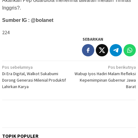
Akankah Pep Guardiola menerima tawaran melatih Timnas
Inggris?.
Sumber IG : @bolanet
224
SEBARKAN
Navigasi
Pos sebelumnya
Pos berikutnya
Di Era Digital, Walkot Sukabumi
Wabup Iyos Hadiri Malam Refleksi
pos
Dorong Generasi Milenial Produktif
Kepemimpinan Gubernur Jawa
Lahirkan Karya
Barat
TOPIK POPULER