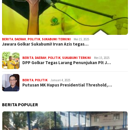
BERITA
,
DAERAH
,
POLITIK
,
SUKABUMI TERKINI
Mei 15, 2025
Jawara Golkar Sukabumi! Irvan Azis tegas…
BERITA
,
DAERAH
,
POLITIK
,
SUKABUMI TERKINI
Mei 15, 2025
DPP Golkar Tegas Larang Penunjukan Plt J…
BERITA
,
POLITIK
Januari 4, 2025
Putusan MK Hapus Presidential Threshold,…
BERITA POPULER