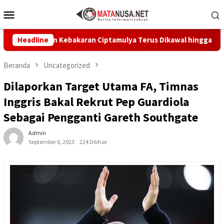
Loncat
Menu
ke
Mobile
konten
 Korban Kebakaran Ciptamulya Terus Dikawal hingga Pulih
Headline
Beranda
Uncategorized
Dilaporkan Target Utama FA, Timnas
Inggris Bakal Rekrut Pep Guardiola
Sebagai Pengganti Gareth Southgate
Admin
September 6, 2023
224 Dilihat