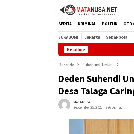
Loncat
ke
konten
BERITA
KRIMINAL
POLITIK
OTO
SUKABUMI
Jakarta
Sepakbola
Headline
PT Ame
Beranda
Sukabumi Terkini
Deden Suhendi Un
Desa Talaga Cari
MATANUSA
September 25, 2023
396 Dilihat