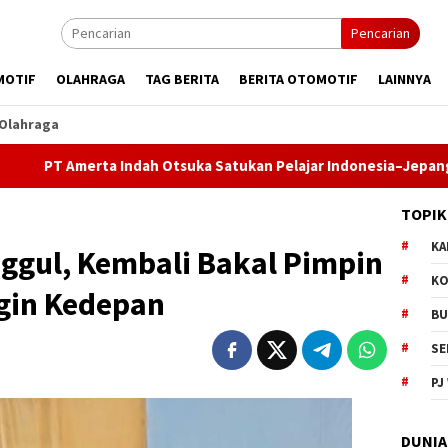
Pencarian
MOTIF
OLAHRAGA
TAG BERITA
BERITA OTOMOTIF
LAINNYA
Olahraga
rta Indah Otsuka Satukan Pelajar Indonesia–Jepang Lewat Pertu
TOPIK
KA
ggul, Kembali Bakal Pimpin
KO
ngin Kedepan
BU
SE
PJ
DUNIA