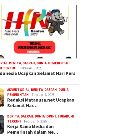
RIAL
,
BERITA
,
DAERAH
,
DUNIA
,
PEMERINTAH
,
I TERKINI
Februari 6, 2026
donesia Ucapkan Selamat Hari Pers
ADVERTORIAL
,
BERITA
,
DAERAH
,
DUNIA
,
PEMERINTAH
Februari 6, 2026
Redaksi Matanusa.net Ucapkan
Selamat Har…
BERITA
,
DAERAH
,
DUNIA
,
OPINI
,
SUKABUMI
TERKINI
Februari 5, 2026
Kerja Sama Media dan
Pemerintah dalam Me…