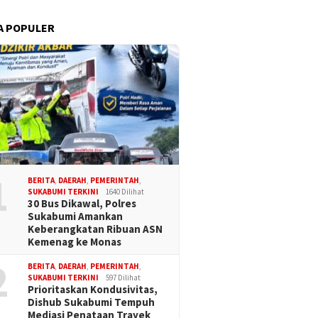
A POPULER
1
BERITA
,
DAERAH
,
PEMERINTAH
,
SUKABUMI TERKINI
1640 Dilihat
30 Bus Dikawal, Polres
Sukabumi Amankan
Keberangkatan Ribuan ASN
Kemenag ke Monas
2
BERITA
,
DAERAH
,
PEMERINTAH
,
SUKABUMI TERKINI
597 Dilihat
Prioritaskan Kondusivitas,
Dishub Sukabumi Tempuh
Mediasi Penataan Trayek