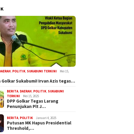
IK
DAERAH
,
POLITIK
,
SUKABUMI TERKINI
Mei 15,
 Golkar Sukabumi! Irvan Azis tegas…
BERITA
,
DAERAH
,
POLITIK
,
SUKABUMI
TERKINI
Mei 15, 2025
DPP Golkar Tegas Larang
Penunjukan Plt J…
BERITA
,
POLITIK
Januari 4, 2025
Putusan MK Hapus Presidential
Threshold,…