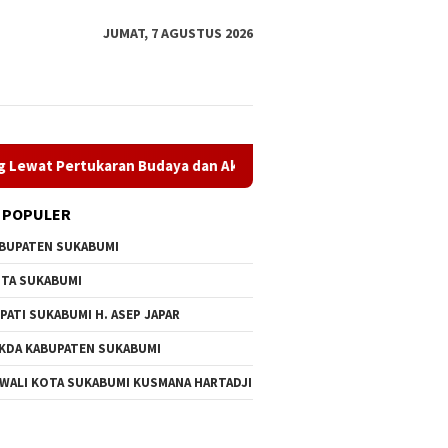
JUMAT, 7 AGUSTUS 2026
karan Budaya dan Aksi Peduli Lingkungan
Museum Kerami
 POPULER
BUPATEN SUKABUMI
TA SUKABUMI
PATI SUKABUMI H. ASEP JAPAR
KDA KABUPATEN SUKABUMI
 WALI KOTA SUKABUMI KUSMANA HARTADJI