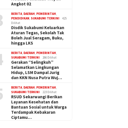
Angkot 02
3
BERITA
,
DAERAH
,
PEMERINTAH
,
PENDIDIKAN
,
SUKABUMI TERKINI
425
Dilihat
Disdik Sukabumi Keluarkan
Aturan Tegas, Sekolah Tak
Boleh Jual Seragam, Buku,
hingga LKS
4
BERITA
,
DAERAH
,
PEMERINTAH
,
SUKABUMI TERKINI
266 Dilihat
Gerakan “Selingkuh”
Selamatkan Lingkungan
Hidup, LSM Dampal Jurig
dan KKN Nusa Putra Wuj…
5
BERITA
,
DAERAH
,
PEMERINTAH
,
SUKABUMI TERKINI
223 Dilihat
RSUD Sekarwangi Berikan
Layanan Kesehatan dan
Bantuan Sosial untuk Warga
Terdampak Kebakaran
Ciptamu…