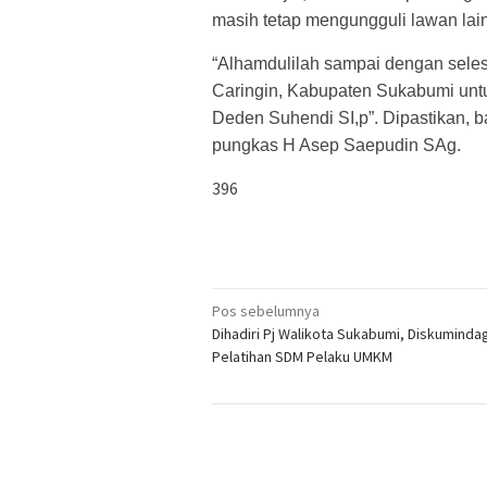
masih tetap mengungguli lawan lai
“Alhamdulilah sampai dengan sele
Caringin, Kabupaten Sukabumi unt
Deden Suhendi SI,p”. Dipastikan, 
pungkas H Asep Saepudin SAg.
396
Navigasi
Pos sebelumnya
Dihadiri Pj Walikota Sukabumi, Diskuminda
pos
Pelatihan SDM Pelaku UMKM