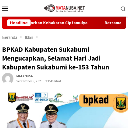
Loncat
Menu
ke
Mobile
konten
ulihan Korban Kebakaran Ciptamulya
Headline
Bersama Bupati dan
Beranda
Iklan
BPKAD Kabupaten Sukabumi
Mengucapkan, Selamat Hari Jadi
Kabupaten Sukabumi ke-153 Tahun
MATANUSA
September 8, 2023
235 Dilihat