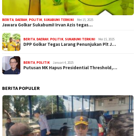
BERITA
,
DAERAH
,
POLITIK
,
SUKABUMI TERKINI
Mei 15, 2025
Jawara Golkar Sukabumi! Irvan Azis tegas…
BERITA
,
DAERAH
,
POLITIK
,
SUKABUMI TERKINI
Mei 15, 2025
DPP Golkar Tegas Larang Penunjukan Plt J…
BERITA
,
POLITIK
Januari 4, 2025
Putusan MK Hapus Presidential Threshold,…
BERITA POPULER