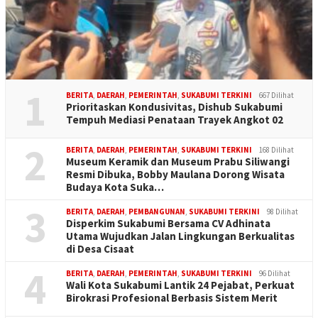
1
BERITA
,
DAERAH
,
PEMERINTAH
,
SUKABUMI TERKINI
667 Dilihat
Prioritaskan Kondusivitas, Dishub Sukabumi
Tempuh Mediasi Penataan Trayek Angkot 02
2
BERITA
,
DAERAH
,
PEMERINTAH
,
SUKABUMI TERKINI
168 Dilihat
Museum Keramik dan Museum Prabu Siliwangi
Resmi Dibuka, Bobby Maulana Dorong Wisata
Budaya Kota Suka…
3
BERITA
,
DAERAH
,
PEMBANGUNAN
,
SUKABUMI TERKINI
98 Dilihat
Disperkim Sukabumi Bersama CV Adhinata
Utama Wujudkan Jalan Lingkungan Berkualitas
di Desa Cisaat
4
BERITA
,
DAERAH
,
PEMERINTAH
,
SUKABUMI TERKINI
96 Dilihat
Wali Kota Sukabumi Lantik 24 Pejabat, Perkuat
Birokrasi Profesional Berbasis Sistem Merit