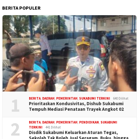
BERITA POPULER
1
BERITA
,
DAERAH
,
PEMERINTAH
,
SUKABUMI TERKINI
640 Dilihat
Prioritaskan Kondusivitas, Dishub Sukabumi
Tempuh Mediasi Penataan Trayek Angkot 02
2
BERITA
,
DAERAH
,
PEMERINTAH
,
PENDIDIKAN
,
SUKABUMI
TERKINI
441 Dilihat
Disdik Sukabumi Keluarkan Aturan Tegas,
Sekolah Tak Boleh Jual Seragam, Buku, hingga