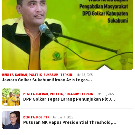
BERITA
,
DAERAH
,
POLITIK
,
SUKABUMI TERKINI
Mei 15, 2025
Jawara Golkar Sukabumi! Irvan Azis tegas…
BERITA
,
DAERAH
,
POLITIK
,
SUKABUMI TERKINI
Mei 15, 2025
DPP Golkar Tegas Larang Penunjukan Plt J…
BERITA
,
POLITIK
Januari 4, 2025
Putusan MK Hapus Presidential Threshold,…