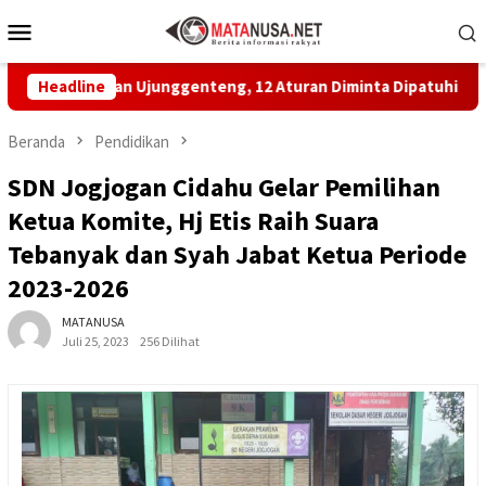
Loncat
Menu
ke
Mobile
konten
layan Ujunggenteng, 12 Aturan Diminta Dipatuhi
Headline
MBG di
Beranda
Pendidikan
SDN Jogjogan Cidahu Gelar Pemilihan
Ketua Komite, Hj Etis Raih Suara
Tebanyak dan Syah Jabat Ketua Periode
2023-2026
MATANUSA
Juli 25, 2023
256 Dilihat