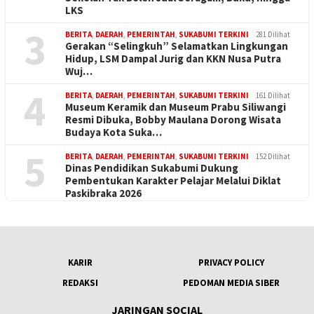
LKS
3
BERITA
,
DAERAH
,
PEMERINTAH
,
SUKABUMI TERKINI
281 Dilihat
Gerakan “Selingkuh” Selamatkan Lingkungan
Hidup, LSM Dampal Jurig dan KKN Nusa Putra
Wuj…
4
BERITA
,
DAERAH
,
PEMERINTAH
,
SUKABUMI TERKINI
161 Dilihat
Museum Keramik dan Museum Prabu Siliwangi
Resmi Dibuka, Bobby Maulana Dorong Wisata
Budaya Kota Suka…
5
BERITA
,
DAERAH
,
PEMERINTAH
,
SUKABUMI TERKINI
152 Dilihat
Dinas Pendidikan Sukabumi Dukung
Pembentukan Karakter Pelajar Melalui Diklat
Paskibraka 2026
KARIR
PRIVACY POLICY
REDAKSI
PEDOMAN MEDIA SIBER
JARINGAN SOCIAL