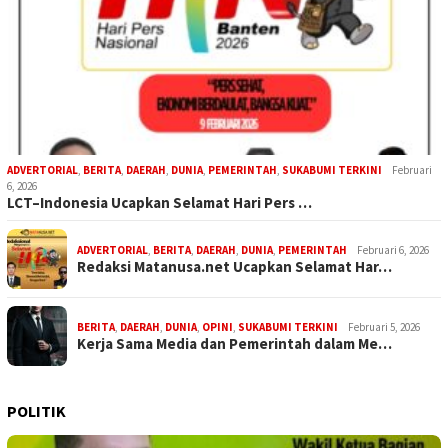
ADVERTORIAL
,
BERITA
,
DAERAH
,
DUNIA
,
PEMERINTAH
,
SUKABUMI TERKINI
Februari
6, 2026
LCT–Indonesia Ucapkan Selamat Hari Pers …
ADVERTORIAL
,
BERITA
,
DAERAH
,
DUNIA
,
PEMERINTAH
Februari 6, 2026
Redaksi Matanusa.net Ucapkan Selamat Har…
BERITA
,
DAERAH
,
DUNIA
,
OPINI
,
SUKABUMI TERKINI
Februari 5, 2026
Kerja Sama Media dan Pemerintah dalam Me…
POLITIK