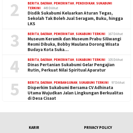
2
BERITA
,
DAERAH
,
PEMERINTAH
,
PENDIDIKAN
,
SUKABUMI
TERKINI
449 Dilihat
Disdik Sukabumi Keluarkan Aturan Tegas,
Sekolah Tak Boleh Jual Seragam, Buku, hingga
LKS
3
BERITA
,
DAERAH
,
PEMERINTAH
,
SUKABUMI TERKINI
167 Dilihat
Museum Keramik dan Museum Prabu Siliwangi
Resmi Dibuka, Bobby Maulana Dorong Wisata
Budaya Kota Suka…
4
BERITA
,
DAERAH
,
PEMERINTAH
,
SUKABUMI TERKINI
105 Dilihat
Dinas Pertanian Sukabumi Gelar Pengajian
Rutin, Perkuat Nilai Spiritual Aparatur
5
BERITA
,
DAERAH
,
PEMBANGUNAN
,
SUKABUMI TERKINI
97 Dilihat
Disperkim Sukabumi Bersama CV Adhinata
Utama Wujudkan Jalan Lingkungan Berkualitas
di Desa Cisaat
KARIR
PRIVACY POLICY