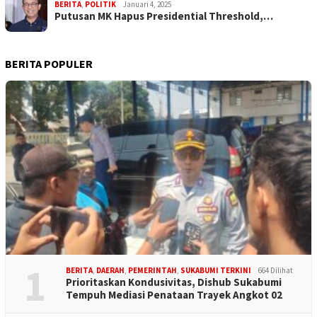
BERITA
,
POLITIK
Januari 4, 2025
Putusan MK Hapus Presidential Threshold,…
BERITA POPULER
1
BERITA
,
DAERAH
,
PEMERINTAH
,
SUKABUMI TERKINI
664 Dilihat
Prioritaskan Kondusivitas, Dishub Sukabumi
Tempuh Mediasi Penataan Trayek Angkot 02