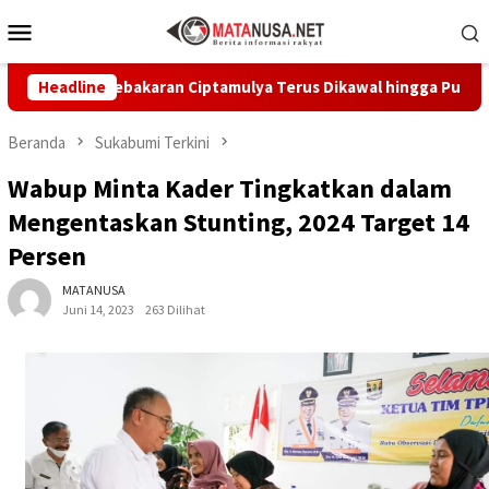
Loncat
Menu
ke
Mobile
konten
ban Kebakaran Ciptamulya Terus Dikawal hingga Pulih
Headline
Di
Beranda
Sukabumi Terkini
Wabup Minta Kader Tingkatkan dalam
Mengentaskan Stunting, 2024 Target 14
Persen
MATANUSA
Juni 14, 2023
263 Dilihat