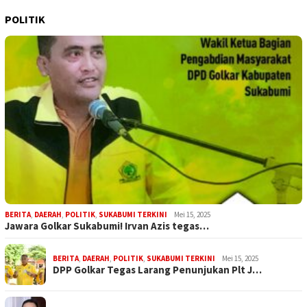
POLITIK
BERITA
,
DAERAH
,
POLITIK
,
SUKABUMI TERKINI
Mei 15, 2025
Jawara Golkar Sukabumi! Irvan Azis tegas…
BERITA
,
DAERAH
,
POLITIK
,
SUKABUMI TERKINI
Mei 15, 2025
DPP Golkar Tegas Larang Penunjukan Plt J…