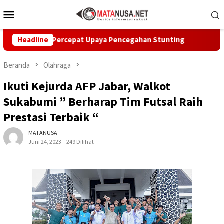
Loncat
Menu
ke
Mobile
konten
ukabumi Percepat Upaya Pencegahan Stunting
Headline
CV Byanka
Beranda
Olahraga
Ikuti Kejurda AFP Jabar, Walkot
Sukabumi ” Berharap Tim Futsal Raih
Prestasi Terbaik “
MATANUSA
Juni 24, 2023
249 Dilihat