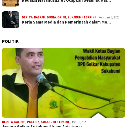
Redaksi Matanusa.net Ucapkan Selamat Har…
BERITA
,
DAERAH
,
DUNIA
,
OPINI
,
SUKABUMI TERKINI
Februari 5, 2026
Kerja Sama Media dan Pemerintah dalam Me…
POLITIK
BERITA
,
DAERAH
,
POLITIK
,
SUKABUMI TERKINI
Mei 15, 2025
Jawara Golkar Sukabumi! Irvan Azis tegas…