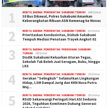
1
BERITA
,
DAERAH
,
PEMERINTAH
,
SUKABUMI TERKINI
1646 Dilihat
30 Bus Dikawal, Polres Sukabumi Amankan
Keberangkatan Ribuan ASN Kemenag ke Monas
2
BERITA
,
DAERAH
,
PEMERINTAH
,
SUKABUMI TERKINI
615 Dilihat
Prioritaskan Kondusivitas, Dishub Sukabumi
Tempuh Mediasi Penataan Trayek Angkot 02
3
BERITA
,
DAERAH
,
PEMERINTAH
,
PENDIDIKAN
,
SUKABUMI
TERKINI
430 Dilihat
Disdik Sukabumi Keluarkan Aturan Tegas,
Sekolah Tak Boleh Jual Seragam, Buku, hingga
LKS
4
BERITA
,
DAERAH
,
PEMERINTAH
,
SUKABUMI TERKINI
270 Dilihat
Gerakan “Selingkuh” Selamatkan Lingkungan
Hidup, LSM Dampal Jurig dan KKN Nusa Putra
Wuj…
5
BERITA
,
DAERAH
,
PEMERINTAH
,
SUKABUMI TERKINI
205 Dilihat
RSUD Sekarwangi Peringati Hari ASI Sedunia
2026, Teguhkan Komitmen Dukung Generasi
Sehat Sejak Dini