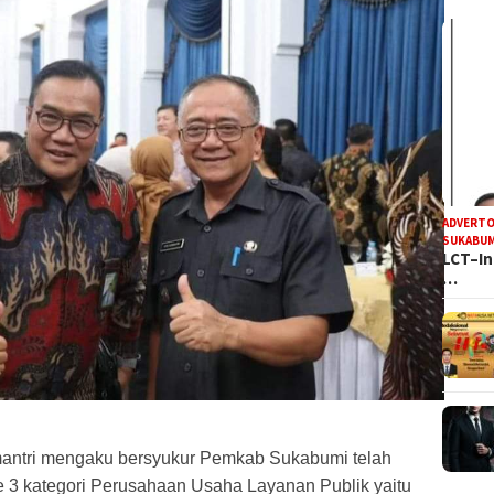
ADVERTO
SUKABUM
LCT–In
…
mantri mengaku bersyukur Pemkab Sukabumi telah
 3 kategori Perusahaan Usaha Layanan Publik yaitu