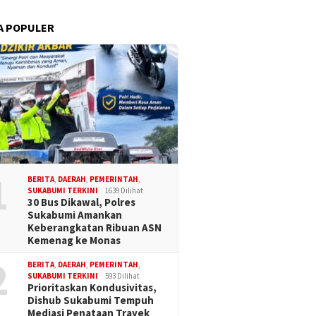
A POPULER
1
BERITA
,
DAERAH
,
PEMERINTAH
,
SUKABUMI TERKINI
1639 Dilihat
30 Bus Dikawal, Polres
Sukabumi Amankan
Keberangkatan Ribuan ASN
Kemenag ke Monas
2
BERITA
,
DAERAH
,
PEMERINTAH
,
SUKABUMI TERKINI
593 Dilihat
Prioritaskan Kondusivitas,
Dishub Sukabumi Tempuh
Mediasi Penataan Trayek