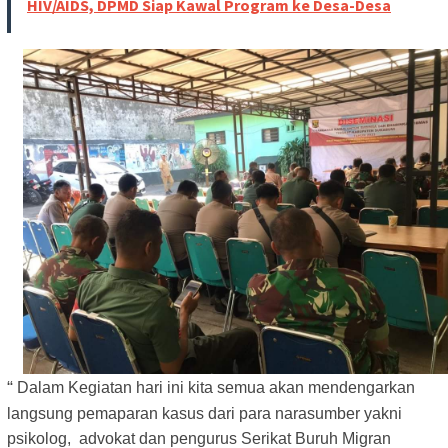
HIV/AIDS, DPMD Siap Kawal Program ke Desa-Desa
“
Dalam Kegiatan hari ini kita semua akan mendengarkan
langsung pemaparan kasus dari para narasumber yakni
psikolog, advokat dan pengurus Serikat Buruh Migran