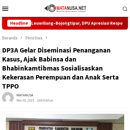
Loncat
Menu
ke
Mobile
konten
Jalan Leuwiliang–Bojongtipar, DPU Apresiasi Respons Penyedia
Headline
Beranda
Peristiwa
DP3A Gelar Diseminasi Penanganan
Kasus, Ajak Babinsa dan
Bhabinkamtibmas Sosialisaskan
Kekerasan Perempuan dan Anak Serta
TPPO
MATANUSA
Mei 30, 2023
269 Dilihat