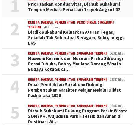
1
Prioritaskan Kondusivitas, Dishub Sukabumi
Tempuh Mediasi Penataan Trayek Angkot 02
2
BERITA
,
DAERAH
,
PEMERINTAH
,
PENDIDIKAN
,
SUKABUMI
TERKINI
442 Dilihat
Disdik Sukabumi Keluarkan Aturan Tegas,
Sekolah Tak Boleh Jual Seragam, Buku, hingga
LKS
3
BERITA
,
DAERAH
,
PEMERINTAH
,
SUKABUMI TERKINI
163 Dilihat
Museum Keramik dan Museum Prabu Siliwangi
Resmi Dibuka, Bobby Maulana Dorong Wisata
Budaya Kota Suka…
4
BERITA
,
DAERAH
,
PEMERINTAH
,
SUKABUMI TERKINI
156 Dilihat
Dinas Pendidikan Sukabumi Dukung
Pembentukan Karakter Pelajar Melalui Diklat
Paskibraka 2026
5
BERITA
,
DAERAH
,
PEMERINTAH
,
SUKABUMI TERKINI
126 Dilihat
Dishub Sukabumi Dukung Program Parkir Wisata
SOMEAH, Wujudkan Parkir Tertib dan Aman di
Destinasi Wi…