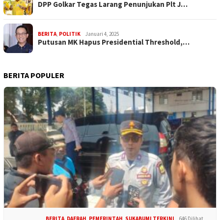
DPP Golkar Tegas Larang Penunjukan Plt J…
BERITA
,
POLITIK
Januari 4, 2025
Putusan MK Hapus Presidential Threshold,…
BERITA POPULER
BERITA
,
DAERAH
,
PEMERINTAH
,
SUKABUMI TERKINI
646 Dilihat