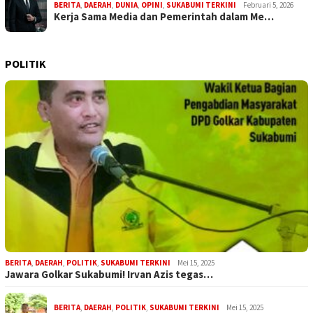
BERITA
,
DAERAH
,
DUNIA
,
OPINI
,
SUKABUMI TERKINI
Februari 5, 2026
Kerja Sama Media dan Pemerintah dalam Me…
POLITIK
BERITA
,
DAERAH
,
POLITIK
,
SUKABUMI TERKINI
Mei 15, 2025
Jawara Golkar Sukabumi! Irvan Azis tegas…
BERITA
,
DAERAH
,
POLITIK
,
SUKABUMI TERKINI
Mei 15, 2025