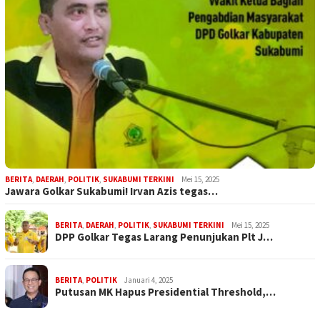
BERITA
,
DAERAH
,
POLITIK
,
SUKABUMI TERKINI
Mei 15, 2025
Jawara Golkar Sukabumi! Irvan Azis tegas…
BERITA
,
DAERAH
,
POLITIK
,
SUKABUMI TERKINI
Mei 15, 2025
DPP Golkar Tegas Larang Penunjukan Plt J…
BERITA
,
POLITIK
Januari 4, 2025
Putusan MK Hapus Presidential Threshold,…