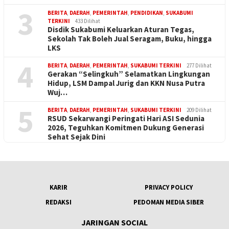
3
BERITA
,
DAERAH
,
PEMERINTAH
,
PENDIDIKAN
,
SUKABUMI
TERKINI
433 Dilihat
Disdik Sukabumi Keluarkan Aturan Tegas,
Sekolah Tak Boleh Jual Seragam, Buku, hingga
LKS
4
BERITA
,
DAERAH
,
PEMERINTAH
,
SUKABUMI TERKINI
277 Dilihat
Gerakan “Selingkuh” Selamatkan Lingkungan
Hidup, LSM Dampal Jurig dan KKN Nusa Putra
Wuj…
5
BERITA
,
DAERAH
,
PEMERINTAH
,
SUKABUMI TERKINI
209 Dilihat
RSUD Sekarwangi Peringati Hari ASI Sedunia
2026, Teguhkan Komitmen Dukung Generasi
Sehat Sejak Dini
KARIR
PRIVACY POLICY
REDAKSI
PEDOMAN MEDIA SIBER
JARINGAN SOCIAL