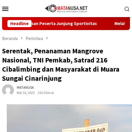
Loncat
Menu
ke
Mobile
konten
 Pesan Peserta Junjung Sportivitas
Headline
Melalui GEMA Sehat
Beranda
Peristiwa
Serentak, Penanaman Mangrove
Nasional, TNI Pemkab, Satrad 216
Cibalimbing dan Masyarakat di Muara
Sungai Cinarinjung
MATANUSA
Mei 16, 2023
291 Dilihat