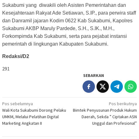
Sukabumi yang diwakili oleh Asisten Pemerintahan dan
Kesejahteraan Rakyat Ade Setiawan, S.IP., para perwira staff
dan Danramil jajaran Kodim 0622 Kab Sukabumi, Kapolres
Sukabumi AKBP Maruly Pardede, S.H., S.IK., M.H.,
Forkompimda Kab Sukabumi, serta para pejabat instansi
pemerintah di lingkungan Kabupaten Sukabumi.
Redaksi/D2
291
SEBARKAN
Navigasi
Pos sebelumnya
Pos berikutnya
Wali Kota Sukabumi Dorong Pelaku
Bimtek Penyusunan Produk Hukum
pos
UMKM, Melalui Pelatihan Digital
Daerah, Sekda ” Ciptakan ASN
Marketing Angkatan II
Unggul dan Profesional”