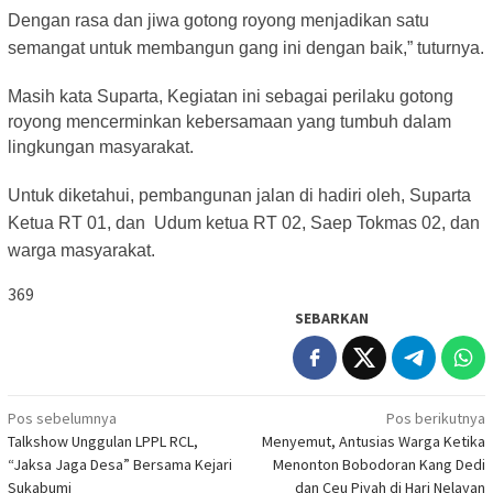
Dengan rasa dan jiwa gotong royong menjadikan satu
semangat untuk membangun gang ini dengan baik,” tuturnya.
Masih kata Suparta, Kegiatan ini sebagai perilaku gotong
royong mencerminkan kebersamaan yang tumbuh dalam
lingkungan masyarakat.
Untuk diketahui, pembangunan jalan di hadiri oleh, Suparta
Ketua RT 01, dan Udum ketua RT 02, Saep Tokmas 02, dan
warga masyarakat.
369
SEBARKAN
Navigasi
Pos sebelumnya
Pos berikutnya
Talkshow Unggulan LPPL RCL,
Menyemut, Antusias Warga Ketika
pos
“Jaksa Jaga Desa” Bersama Kejari
Menonton Bobodoran Kang Dedi
Sukabumi
dan Ceu Piyah di Hari Nelayan