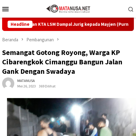
Loncat
Menu
ke
Mobile
konten
Serahkan KTA LSM Dampal Jurig kepada Mayjen (Purn) Tatang Zaen
Headline
Beranda
Pembangunan
Semangat Gotong Royong, Warga KP
Cibarengkok Cimanggu Bangun Jalan
Gank Dengan Swadaya
MATANUSA
Mei 26, 2023
369 Dilihat