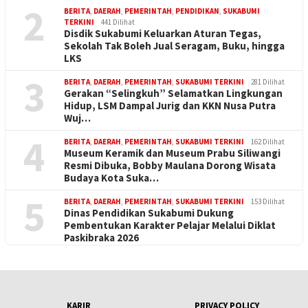
2
BERITA
,
DAERAH
,
PEMERINTAH
,
PENDIDIKAN
,
SUKABUMI
TERKINI
441 Dilihat
Disdik Sukabumi Keluarkan Aturan Tegas,
Sekolah Tak Boleh Jual Seragam, Buku, hingga
LKS
3
BERITA
,
DAERAH
,
PEMERINTAH
,
SUKABUMI TERKINI
281 Dilihat
Gerakan “Selingkuh” Selamatkan Lingkungan
Hidup, LSM Dampal Jurig dan KKN Nusa Putra
Wuj…
4
BERITA
,
DAERAH
,
PEMERINTAH
,
SUKABUMI TERKINI
162 Dilihat
Museum Keramik dan Museum Prabu Siliwangi
Resmi Dibuka, Bobby Maulana Dorong Wisata
Budaya Kota Suka…
5
BERITA
,
DAERAH
,
PEMERINTAH
,
SUKABUMI TERKINI
153 Dilihat
Dinas Pendidikan Sukabumi Dukung
Pembentukan Karakter Pelajar Melalui Diklat
Paskibraka 2026
KARIR
PRIVACY POLICY