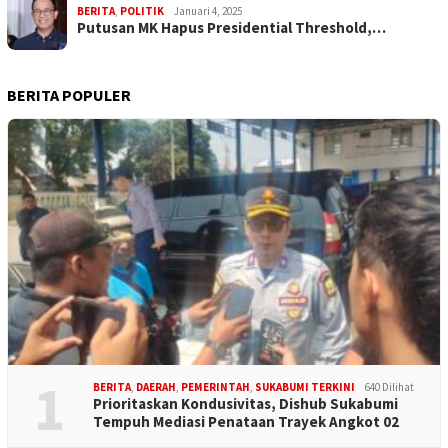
BERITA
,
POLITIK
Januari 4, 2025
Putusan MK Hapus Presidential Threshold,…
BERITA POPULER
1
BERITA
,
DAERAH
,
PEMERINTAH
,
SUKABUMI TERKINI
640 Dilihat
Prioritaskan Kondusivitas, Dishub Sukabumi
Tempuh Mediasi Penataan Trayek Angkot 02