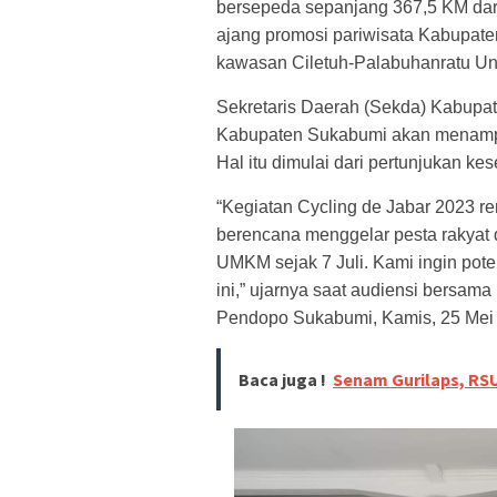
bersepeda sepanjang 367,5 KM dari
ajang promosi pariwisata Kabupaten
kawasan Ciletuh-Palabuhanratu U
Sekretaris Daerah (Sekda) Kabup
Kabupaten Sukabumi akan menampil
Hal itu dimulai dari pertunjukan k
“Kegiatan Cycling de Jabar 2023 re
berencana menggelar pesta rakyat
UMKM sejak 7 Juli. Kami ingin pot
ini,” ujarnya saat audiensi bersa
Pendopo Sukabumi, Kamis, 25 Mei
Baca juga !
Senam Gurilaps, RSU