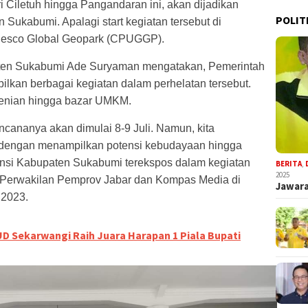
 Ciletuh hingga Pangandaran ini, akan dijadikan
POLIT
 Sukabumi. Apalagi start kegiatan tersebut di
nesco Global Geopark (CPUGGP).
aten Sukabumi Ade Suryaman mengatakan, Pemerintah
kan berbagai kegiatan dalam perhelatan tersebut.
esenian hingga bazar UMKM.
ncananya akan dimulai 8-9 Juli. Namun, kita
 dengan menampilkan potensi kebudayaan hingga
ensi Kabupaten Sukabumi terekspos dalam kegiatan
BERITA
,
2025
ma Perwakilan Pemprov Jabar dan Kompas Media di
Jawara
 2023.
D Sekarwangi Raih Juara Harapan 1 Piala Bupati