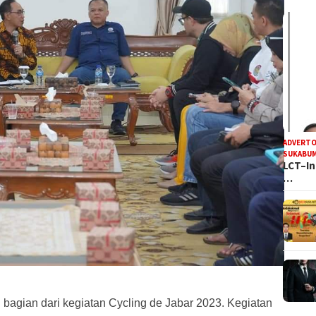
ADVERTO
SUKABUM
LCT–In
…
agian dari kegiatan Cycling de Jabar 2023. Kegiatan