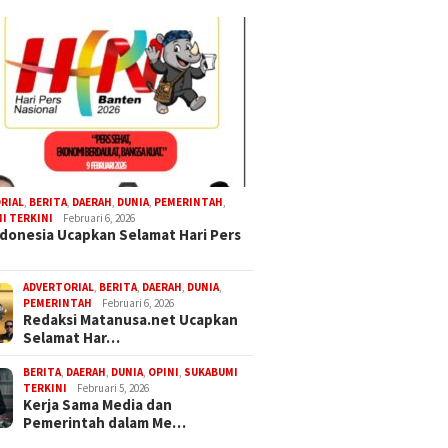
RIAL
,
BERITA
,
DAERAH
,
DUNIA
,
PEMERINTAH
,
I TERKINI
Februari 6, 2026
donesia Ucapkan Selamat Hari Pers
ADVERTORIAL
,
BERITA
,
DAERAH
,
DUNIA
,
PEMERINTAH
Februari 6, 2026
Redaksi Matanusa.net Ucapkan
Selamat Har…
BERITA
,
DAERAH
,
DUNIA
,
OPINI
,
SUKABUMI
TERKINI
Februari 5, 2026
Kerja Sama Media dan
Pemerintah dalam Me…