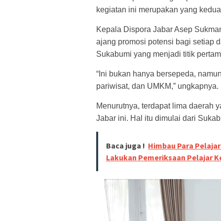
kegiatan ini merupakan yang kedua 
Kepala Dispora Jabar Asep Sukma
ajang promosi potensi bagi setiap 
Sukabumi yang menjadi titik pertam
“Ini bukan hanya bersepeda, namun
pariwisat, dan UMKM,” ungkapnya.
Menurutnya, terdapat lima daerah 
Jabar ini. Hal itu dimulai dari Suk
Baca juga !
Himbau Para Pelajar
Lakukan Pemeriksaan Pelajar K