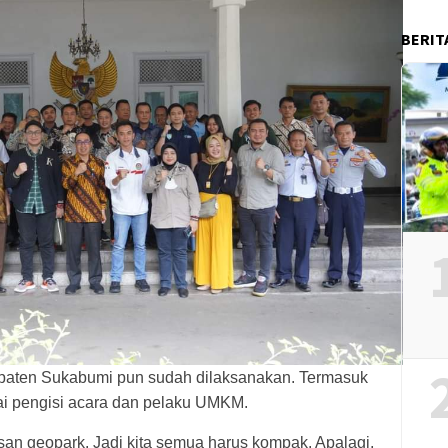
BERIT
upaten Sukabumi pun sudah dilaksanakan. Termasuk
i pengisi acara dan pelaku UMKM.
n geopark. Jadi kita semua harus kompak. Apalagi,