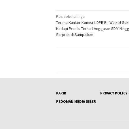
Navigasi
Pos sebelumnya
Terima Kunker Komisi II DPR RI, Walkot Su
pos
Hadapi Pemilu Terkait Anggaran SDM Hing
Sarpras di Sampaikan
KARIR
PRIVACY POLICY
PEDOMAN MEDIA SIBER