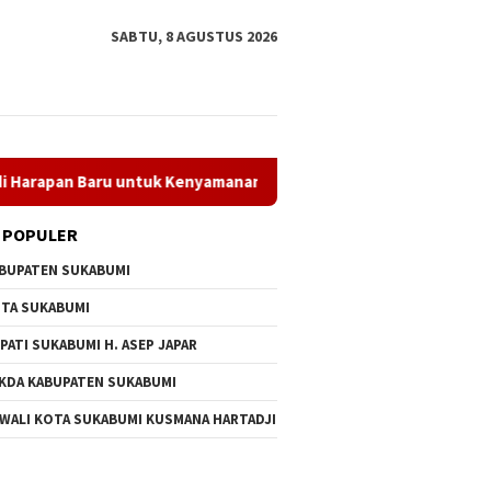
SABTU, 8 AGUSTUS 2026
tuk Kenyamanan Belajar
LT I dan Kanira Dibuka, Wabup Su
 POPULER
BUPATEN SUKABUMI
TA SUKABUMI
PATI SUKABUMI H. ASEP JAPAR
KDA KABUPATEN SUKABUMI
 WALI KOTA SUKABUMI KUSMANA HARTADJI