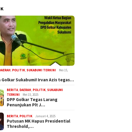
IK
DAERAH
,
POLITIK
,
SUKABUMI TERKINI
Mei 15,
 Golkar Sukabumi! Irvan Azis tegas…
BERITA
,
DAERAH
,
POLITIK
,
SUKABUMI
TERKINI
Mei 15, 2025
DPP Golkar Tegas Larang
Penunjukan Plt J…
BERITA
,
POLITIK
Januari 4, 2025
Putusan MK Hapus Presidential
Threshold,…