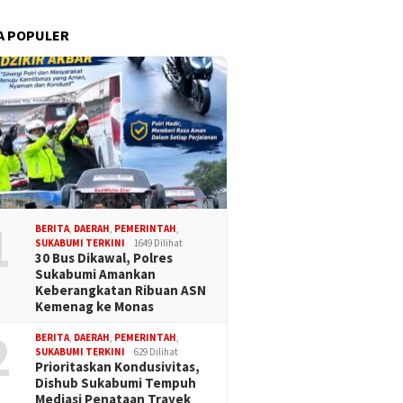
A POPULER
1
BERITA
,
DAERAH
,
PEMERINTAH
,
SUKABUMI TERKINI
1649 Dilihat
30 Bus Dikawal, Polres
Sukabumi Amankan
Keberangkatan Ribuan ASN
Kemenag ke Monas
2
BERITA
,
DAERAH
,
PEMERINTAH
,
SUKABUMI TERKINI
629 Dilihat
Prioritaskan Kondusivitas,
Dishub Sukabumi Tempuh
Mediasi Penataan Trayek