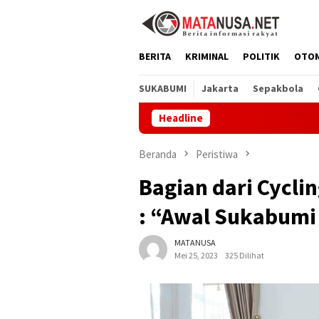
Loncat
ke
konten
BERITA
KRIMINAL
POLITIK
OTO
SUKABUMI
Jakarta
Sepakbola
Headline
SDN Muarasari 
Beranda
Peristiwa
Bagian dari Cycli
: “Awal Sukabum
MATANUSA
Mei 25, 2023
325 Dilihat