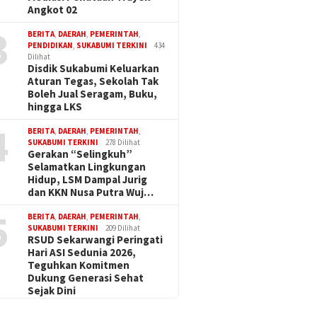
Angkot 02
3
BERITA
,
DAERAH
,
PEMERINTAH
,
PENDIDIKAN
,
SUKABUMI TERKINI
434
Dilihat
Disdik Sukabumi Keluarkan
Aturan Tegas, Sekolah Tak
Boleh Jual Seragam, Buku,
hingga LKS
4
BERITA
,
DAERAH
,
PEMERINTAH
,
SUKABUMI TERKINI
278 Dilihat
Gerakan “Selingkuh”
Selamatkan Lingkungan
Hidup, LSM Dampal Jurig
dan KKN Nusa Putra Wuj…
5
BERITA
,
DAERAH
,
PEMERINTAH
,
SUKABUMI TERKINI
209 Dilihat
RSUD Sekarwangi Peringati
Hari ASI Sedunia 2026,
Teguhkan Komitmen
Dukung Generasi Sehat
Sejak Dini