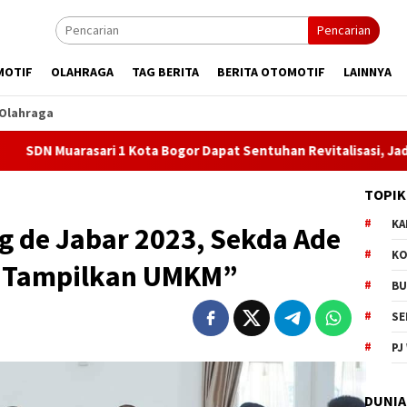
Pencarian
MOTIF
OLAHRAGA
TAG BERITA
BERITA OTOMOTIF
LAINNYA
Olahraga
1 Kota Bogor Dapat Sentuhan Revitalisasi, Jadi Harapan Baru un
TOPIK
KA
ng de Jabar 2023, Sekda Ade
KO
i Tampilkan UMKM”
BU
SE
PJ
DUNIA