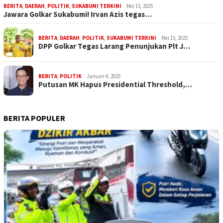
BERITA
,
DAERAH
,
POLITIK
,
SUKABUMI TERKINI
Mei 15, 2025
Jawara Golkar Sukabumi! Irvan Azis tegas…
BERITA
,
DAERAH
,
POLITIK
,
SUKABUMI TERKINI
Mei 15, 2025
DPP Golkar Tegas Larang Penunjukan Plt J…
BERITA
,
POLITIK
Januari 4, 2025
Putusan MK Hapus Presidential Threshold,…
BERITA POPULER