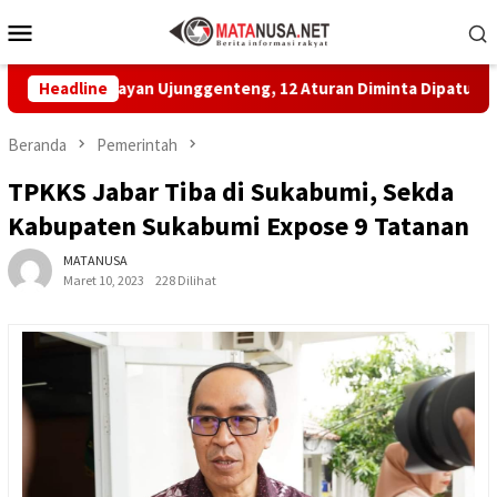
Loncat
Menu
ke
Mobile
konten
elayan Ujunggenteng, 12 Aturan Diminta Dipatuhi
Headline
MBG d
Beranda
Pemerintah
TPKKS Jabar Tiba di Sukabumi, Sekda
Kabupaten Sukabumi Expose 9 Tatanan
MATANUSA
Maret 10, 2023
228 Dilihat