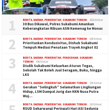
1
BERITA
,
DAERAH
,
PEMERINTAH
,
SUKABUMI TERKINI
1652 Dilihat
30 Bus Dikawal, Polres Sukabumi Amankan
Keberangkatan Ribuan ASN Kemenag ke Monas
2
BERITA
,
DAERAH
,
PEMERINTAH
,
SUKABUMI TERKINI
630 Dilihat
Prioritaskan Kondusivitas, Dishub Sukabumi
Tempuh Mediasi Penataan Trayek Angkot 02
3
BERITA
,
DAERAH
,
PEMERINTAH
,
PENDIDIKAN
,
SUKABUMI
TERKINI
436 Dilihat
Disdik Sukabumi Keluarkan Aturan Tegas,
Sekolah Tak Boleh Jual Seragam, Buku, hingga
LKS
4
BERITA
,
DAERAH
,
PEMERINTAH
,
SUKABUMI TERKINI
278 Dilihat
Gerakan “Selingkuh” Selamatkan Lingkungan
Hidup, LSM Dampal Jurig dan KKN Nusa Putra
Wuj…
5
BERITA
,
DAERAH
,
PEMERINTAH
,
SUKABUMI TERKINI
210 Dilihat
RSUD Sekarwangi Peringati Hari ASI Sedunia