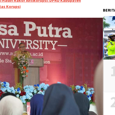
i Hadiri Rakor Antikorupsi: DPRD Kabupaten
tas Korupsi
BERIT