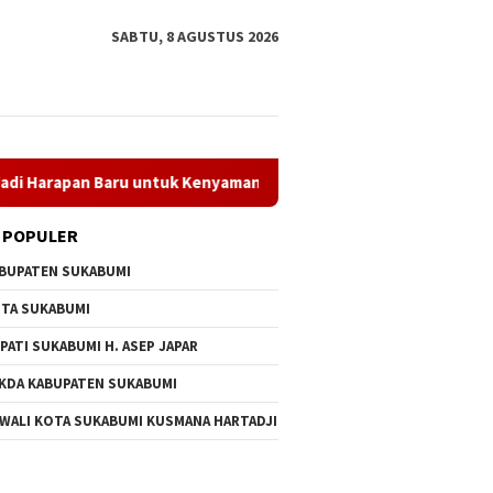
SABTU, 8 AGUSTUS 2026
tuk Kenyamanan Belajar
LT I dan Kanira Dibuka, Wabup S
 POPULER
BUPATEN SUKABUMI
TA SUKABUMI
PATI SUKABUMI H. ASEP JAPAR
KDA KABUPATEN SUKABUMI
 WALI KOTA SUKABUMI KUSMANA HARTADJI