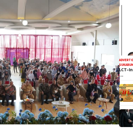
ADVERTO
SUKABUM
LCT–In
…