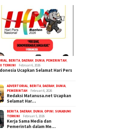
RIAL
,
BERITA
,
DAERAH
,
DUNIA
,
PEMERINTAH
,
I TERKINI
Februari 6, 2026
donesia Ucapkan Selamat Hari Pers
ADVERTORIAL
,
BERITA
,
DAERAH
,
DUNIA
,
PEMERINTAH
Februari 6, 2026
Redaksi Matanusa.net Ucapkan
Selamat Har…
BERITA
,
DAERAH
,
DUNIA
,
OPINI
,
SUKABUMI
TERKINI
Februari 5, 2026
Kerja Sama Media dan
Pemerintah dalam Me…