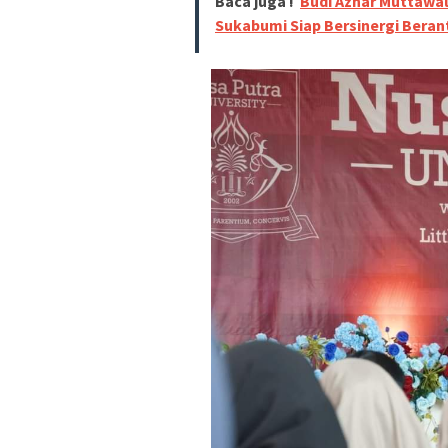
Baca juga !
Budi Azhar Muttawal
Sukabumi Siap Bersinergi Beran