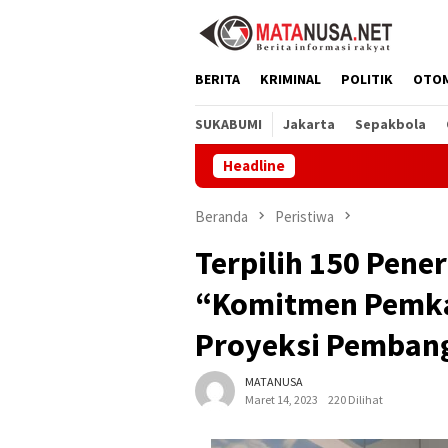
Loncat
ke
konten
BERITA
KRIMINAL
POLITIK
OTO
SUKABUMI
Jakarta
Sepakbola
Headline
SDN Muarasari 
Beranda
Peristiwa
Terpilih 150 Pene
“Komitmen Pemka
Proyeksi Pemban
MATANUSA
Maret 14, 2023
220 Dilihat