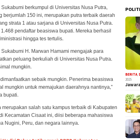
Sukabumi berkumpul di Universitas Nusa Putra,
POLIT
 berjumlah 150 ini, merupakan putra terbaik daerah
jang strata 1 atau sarjana di Universitas Nusa Putra.
i 1.468 pendaftar beasiswa bupati. Mereka berhasil
ministrasi hingga tes tertulis.
ti Sukabumi H. Marwan Hamami mengajak para
kan peluang berkuliah di Universitas Nusa Putra.
simal mungkin.
BERITA
,
s dimanfaatkan sebaik mungkin. Penerima beasiswa
2025
Jawara
l mungkin untuk memajukan daerahnya nantinya,”
 bupati.
a merupakan salah satu kampus terbaik di Kabupaten
i Kecamatan Cisaat ini, diisi beberapa mahasiswa
pua Nugini, Peru, dan negara lainnya.