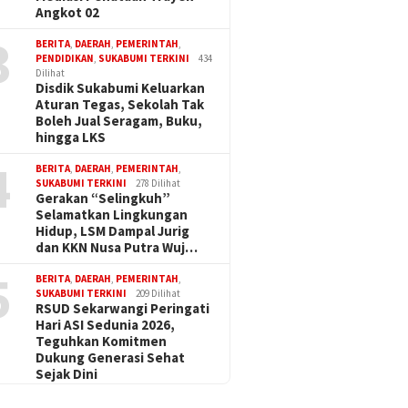
Angkot 02
3
BERITA
,
DAERAH
,
PEMERINTAH
,
PENDIDIKAN
,
SUKABUMI TERKINI
434
Dilihat
Disdik Sukabumi Keluarkan
Aturan Tegas, Sekolah Tak
Boleh Jual Seragam, Buku,
hingga LKS
4
BERITA
,
DAERAH
,
PEMERINTAH
,
SUKABUMI TERKINI
278 Dilihat
Gerakan “Selingkuh”
Selamatkan Lingkungan
Hidup, LSM Dampal Jurig
dan KKN Nusa Putra Wuj…
5
BERITA
,
DAERAH
,
PEMERINTAH
,
SUKABUMI TERKINI
209 Dilihat
RSUD Sekarwangi Peringati
Hari ASI Sedunia 2026,
Teguhkan Komitmen
Dukung Generasi Sehat
Sejak Dini