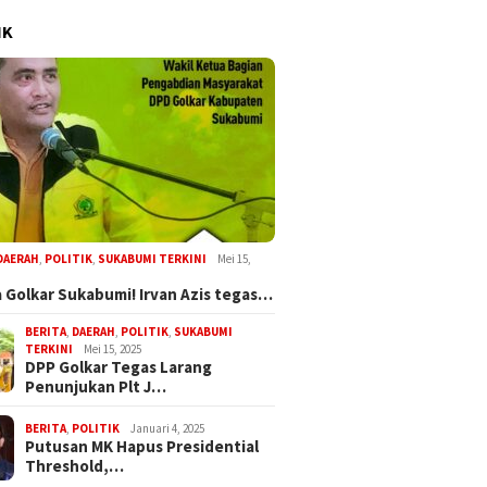
IK
DAERAH
,
POLITIK
,
SUKABUMI TERKINI
Mei 15,
 Golkar Sukabumi! Irvan Azis tegas…
BERITA
,
DAERAH
,
POLITIK
,
SUKABUMI
TERKINI
Mei 15, 2025
DPP Golkar Tegas Larang
Penunjukan Plt J…
BERITA
,
POLITIK
Januari 4, 2025
Putusan MK Hapus Presidential
Threshold,…