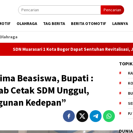
Pencarian
MOTIF
OLAHRAGA
TAG BERITA
BERITA OTOMOTIF
LAINNYA
Olahraga
1 Kota Bogor Dapat Sentuhan Revitalisasi, Jadi Harapan Baru un
TOPIK
KA
rima Beasiswa, Bupati :
KO
b Cetak SDM Unggul,
BU
gunan Kedepan”
SE
PJ
DUNIA