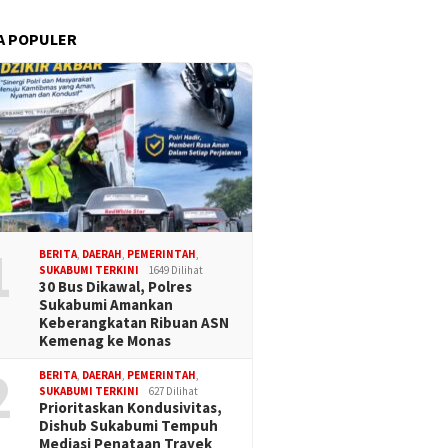
A POPULER
1
BERITA
,
DAERAH
,
PEMERINTAH
,
SUKABUMI TERKINI
1649 Dilihat
30 Bus Dikawal, Polres
Sukabumi Amankan
Keberangkatan Ribuan ASN
Kemenag ke Monas
2
BERITA
,
DAERAH
,
PEMERINTAH
,
SUKABUMI TERKINI
627 Dilihat
Prioritaskan Kondusivitas,
Dishub Sukabumi Tempuh
Mediasi Penataan Trayek