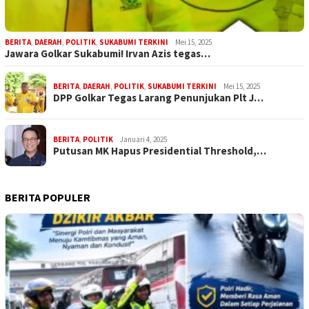
BERITA
,
DAERAH
,
POLITIK
,
SUKABUMI TERKINI
Mei 15, 2025
Jawara Golkar Sukabumi! Irvan Azis tegas…
BERITA
,
DAERAH
,
POLITIK
,
SUKABUMI TERKINI
Mei 15, 2025
DPP Golkar Tegas Larang Penunjukan Plt J…
BERITA
,
POLITIK
Januari 4, 2025
Putusan MK Hapus Presidential Threshold,…
BERITA POPULER