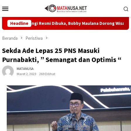
Loncat
Menu
ke
Mobile
konten
angi Resmi Dibuka, Bobby Maulana Dorong Wisata Budaya Kota 
Headline
Beranda
Peristiwa
Sekda Ade Lepas 25 PNS Masuki
Purnabakti, ” Semangat dan Optimis “
MATANUSA
Maret 2, 2023
269 Dilihat