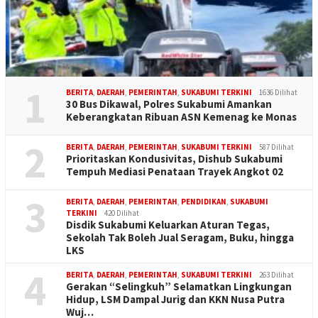
1
BERITA
,
DAERAH
,
PEMERINTAH
,
SUKABUMI TERKINI
1636 Dilihat
30 Bus Dikawal, Polres Sukabumi Amankan
Keberangkatan Ribuan ASN Kemenag ke Monas
2
BERITA
,
DAERAH
,
PEMERINTAH
,
SUKABUMI TERKINI
587 Dilihat
Prioritaskan Kondusivitas, Dishub Sukabumi
Tempuh Mediasi Penataan Trayek Angkot 02
3
BERITA
,
DAERAH
,
PEMERINTAH
,
PENDIDIKAN
,
SUKABUMI
TERKINI
420 Dilihat
Disdik Sukabumi Keluarkan Aturan Tegas,
Sekolah Tak Boleh Jual Seragam, Buku, hingga
LKS
4
BERITA
,
DAERAH
,
PEMERINTAH
,
SUKABUMI TERKINI
263 Dilihat
Gerakan “Selingkuh” Selamatkan Lingkungan
Hidup, LSM Dampal Jurig dan KKN Nusa Putra
Wuj…