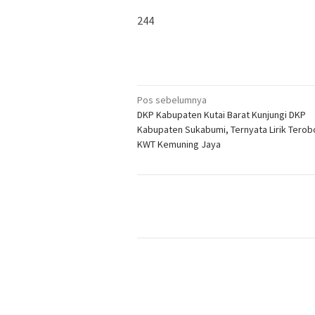
244
Navigasi
Pos sebelumnya
DKP Kabupaten Kutai Barat Kunjungi DKP
pos
Kabupaten Sukabumi, Ternyata Lirik Tero
KWT Kemuning Jaya