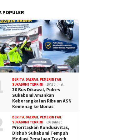
A POPULER
1
BERITA
,
DAERAH
,
PEMERINTAH
,
SUKABUMI TERKINI
1642 Dilihat
30 Bus Dikawal, Polres
Sukabumi Amankan
Keberangkatan Ribuan ASN
Kemenag ke Monas
2
BERITA
,
DAERAH
,
PEMERINTAH
,
SUKABUMI TERKINI
608 Dilihat
Prioritaskan Kondusivitas,
Dishub Sukabumi Tempuh
Mediasi Penataan Trayek