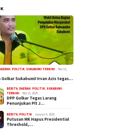
IK
DAERAH
,
POLITIK
,
SUKABUMI TERKINI
Mei 15,
 Golkar Sukabumi! Irvan Azis tegas…
BERITA
,
DAERAH
,
POLITIK
,
SUKABUMI
TERKINI
Mei 15, 2025
DPP Golkar Tegas Larang
Penunjukan Plt J…
BERITA
,
POLITIK
Januari 4, 2025
Putusan MK Hapus Presidential
Threshold,…