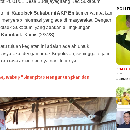
kot Rt. 01/01 Desa Sudajayagirang Kec.Sukabumi.
POLIT
g ini,
Kapolsek Sukabumi AKP Enita
menyampaikan
n menyerap informasi yang ada di masyarakat. Dengan
polsek Sukabumi yang adakan di lingkungan
p
Kapolsek
, Kamis (2/3/23).
tu tujuan kegiatan ini adalah adalah untuk
yarakat dengan pihak Kepolisian, sehingga terjalin
akan rasa aman dan nyaman, tuturnya.
BERITA
,
2025
e, Wabup "Sinergitas Menguntungkan dan
Jawara