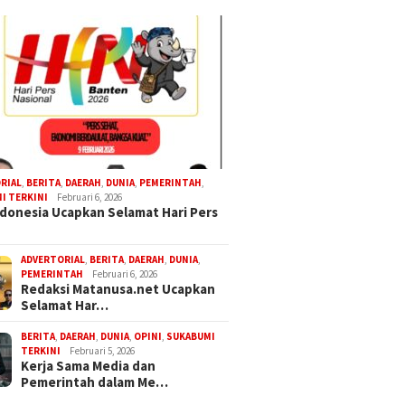
RIAL
,
BERITA
,
DAERAH
,
DUNIA
,
PEMERINTAH
,
I TERKINI
Februari 6, 2026
donesia Ucapkan Selamat Hari Pers
ADVERTORIAL
,
BERITA
,
DAERAH
,
DUNIA
,
PEMERINTAH
Februari 6, 2026
Redaksi Matanusa.net Ucapkan
Selamat Har…
BERITA
,
DAERAH
,
DUNIA
,
OPINI
,
SUKABUMI
TERKINI
Februari 5, 2026
Kerja Sama Media dan
Pemerintah dalam Me…