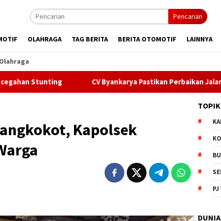
Pencarian
MOTIF
OLAHRAGA
TAG BERITA
BERITA OTOMOTIF
LAINNYA
Olahraga
unting
CV Byankarya Pastikan Perbaikan Jalan Leuwilia
TOPIK
KA
angkokot, Kapolsek
KO
Warga
BU
SE
PJ
DUNIA