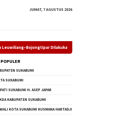
JUMAT, 7 AGUSTUS 2026
ng–Bojongtipar Dilakukan Selama Masa Perawatan
PT Amer
 POPULER
BUPATEN SUKABUMI
TA SUKABUMI
PATI SUKABUMI H. ASEP JAPAR
KDA KABUPATEN SUKABUMI
 WALI KOTA SUKABUMI KUSMANA HARTADJI