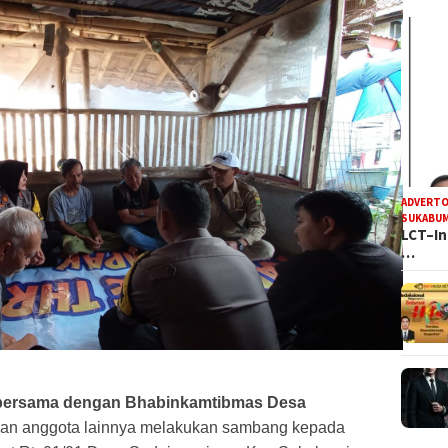
ADVERTO
SUKABUM
LCT–In
…
bersama dengan Bhabinkamtibmas Desa
an anggota lainnya melakukan sambang kepada