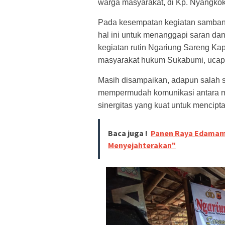
warga masyarakat, di Kp. Nyangko
Pada kesempatan kegiatan samban
hal ini untuk menanggapi saran da
kegiatan rutin Ngariung Sareng Ka
masyarakat hukum Sukabumi, uca
Masih disampaikan, adapun salah sa
mempermudah komunikasi antara mas
sinergitas yang kuat untuk mencipt
Baca juga !
Panen Raya Edamam
Menyejahterakan"