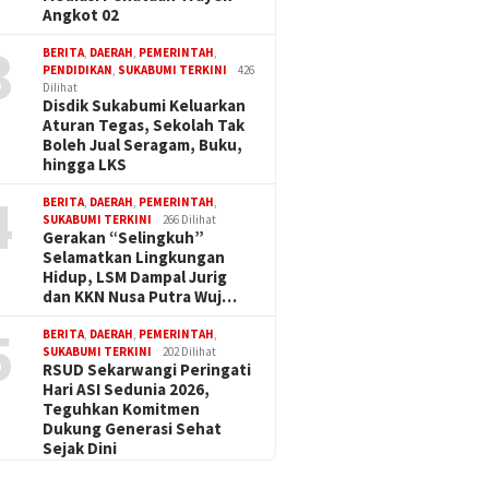
Angkot 02
3
BERITA
,
DAERAH
,
PEMERINTAH
,
PENDIDIKAN
,
SUKABUMI TERKINI
426
Dilihat
Disdik Sukabumi Keluarkan
Aturan Tegas, Sekolah Tak
Boleh Jual Seragam, Buku,
hingga LKS
4
BERITA
,
DAERAH
,
PEMERINTAH
,
SUKABUMI TERKINI
266 Dilihat
Gerakan “Selingkuh”
Selamatkan Lingkungan
Hidup, LSM Dampal Jurig
dan KKN Nusa Putra Wuj…
5
BERITA
,
DAERAH
,
PEMERINTAH
,
SUKABUMI TERKINI
202 Dilihat
RSUD Sekarwangi Peringati
Hari ASI Sedunia 2026,
Teguhkan Komitmen
Dukung Generasi Sehat
Sejak Dini