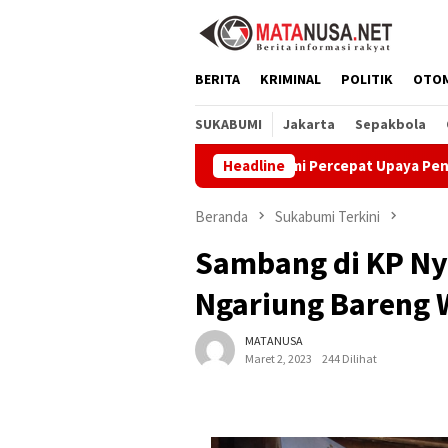
Loncat
ke
konten
BERITA
KRIMINAL
POLITIK
OTO
SUKABUMI
Jakarta
Sepakbola
lui GEMA Sehat, Dppkb Sukabumi Percepat Upaya Pencegahan St
Headline
Beranda
Sukabumi Terkini
Sambang di KP Ny
Ngariung Bareng 
MATANUSA
Maret 2, 2023
244 Dilihat