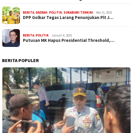
BERITA
,
DAERAH
,
POLITIK
,
SUKABUMI TERKINI
Mei 15, 2025
DPP Golkar Tegas Larang Penunjukan Plt J…
BERITA
,
POLITIK
Januari 4, 2025
Putusan MK Hapus Presidential Threshold,…
BERITA POPULER