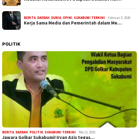
BERITA
,
DAERAH
,
DUNIA
,
OPINI
,
SUKABUMI TERKINI
Februari 5, 2026
Kerja Sama Media dan Pemerintah dalam Me…
POLITIK
BERITA
,
DAERAH
,
POLITIK
,
SUKABUMI TERKINI
Mei 15, 2025
Jawara Golkar Sukabumi! Irvan Azis tegas…