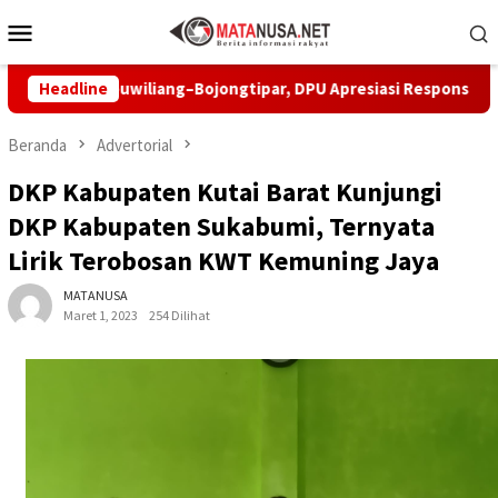
Loncat
Menu
ke
Mobile
konten
euwiliang–Bojongtipar, DPU Apresiasi Respons Penyedia
Headline
P
Beranda
Advertorial
DKP Kabupaten Kutai Barat Kunjungi
DKP Kabupaten Sukabumi, Ternyata
Lirik Terobosan KWT Kemuning Jaya
MATANUSA
Maret 1, 2023
254 Dilihat