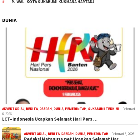
PJ WALI KOTA SUKABUMI KUSMANA HARTADJI
DUNIA
ADVERTORIAL
,
BERITA
,
DAERAH
,
DUNIA
,
PEMERINTAH
,
SUKABUMI TERKINI
Februari
6, 2026
LCT–Indonesia Ucapkan Selamat Hari Pers …
ADVERTORIAL
,
BERITA
,
DAERAH
,
DUNIA
,
PEMERINTAH
Februari 6, 2026
Redaksi Matanusa.net Ucapkan Selamat Har…