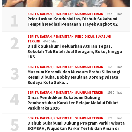
1
BERITA
,
DAERAH
,
PEMERINTAH
,
SUKABUMI TERKINI
647 Dilihat
Prioritaskan Kondusivitas, Dishub Sukabumi
Tempuh Mediasi Penataan Trayek Angkot 02
2
BERITA
,
DAERAH
,
PEMERINTAH
,
PENDIDIKAN
,
SUKABUMI
TERKINI
444 Dilihat
Disdik Sukabumi Keluarkan Aturan Tegas,
Sekolah Tak Boleh Jual Seragam, Buku, hingga
LKS
3
BERITA
,
DAERAH
,
PEMERINTAH
,
SUKABUMI TERKINI
163 Dilihat
Museum Keramik dan Museum Prabu Siliwangi
Resmi Dibuka, Bobby Maulana Dorong Wisata
Budaya Kota Suka…
4
BERITA
,
DAERAH
,
PEMERINTAH
,
SUKABUMI TERKINI
156 Dilihat
Dinas Pendidikan Sukabumi Dukung
Pembentukan Karakter Pelajar Melalui Diklat
Paskibraka 2026
5
BERITA
,
DAERAH
,
PEMERINTAH
,
SUKABUMI TERKINI
127 Dilihat
Dishub Sukabumi Dukung Program Parkir Wisata
SOMEAH, Wujudkan Parkir Tertib dan Aman di