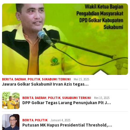
BERITA
,
DAERAH
,
POLITIK
,
SUKABUMI TERKINI
Mei 15, 2025
Jawara Golkar Sukabumi! Irvan Azis tegas…
BERITA
,
DAERAH
,
POLITIK
,
SUKABUMI TERKINI
Mei 15, 2025
DPP Golkar Tegas Larang Penunjukan Plt J…
BERITA
,
POLITIK
Januari 4, 2025
Putusan MK Hapus Presidential Threshold,…