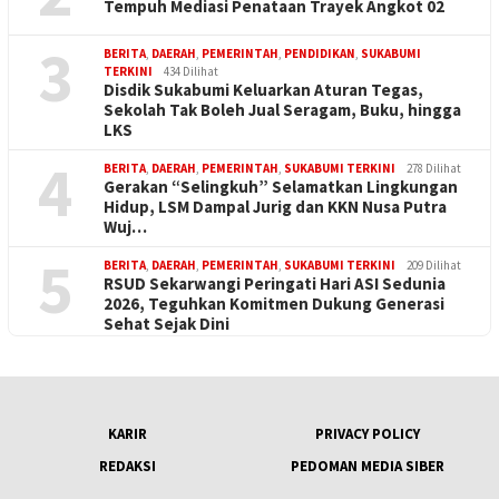
Tempuh Mediasi Penataan Trayek Angkot 02
3
BERITA
,
DAERAH
,
PEMERINTAH
,
PENDIDIKAN
,
SUKABUMI
TERKINI
434 Dilihat
Disdik Sukabumi Keluarkan Aturan Tegas,
Sekolah Tak Boleh Jual Seragam, Buku, hingga
LKS
4
BERITA
,
DAERAH
,
PEMERINTAH
,
SUKABUMI TERKINI
278 Dilihat
Gerakan “Selingkuh” Selamatkan Lingkungan
Hidup, LSM Dampal Jurig dan KKN Nusa Putra
Wuj…
5
BERITA
,
DAERAH
,
PEMERINTAH
,
SUKABUMI TERKINI
209 Dilihat
RSUD Sekarwangi Peringati Hari ASI Sedunia
2026, Teguhkan Komitmen Dukung Generasi
Sehat Sejak Dini
KARIR
PRIVACY POLICY
REDAKSI
PEDOMAN MEDIA SIBER