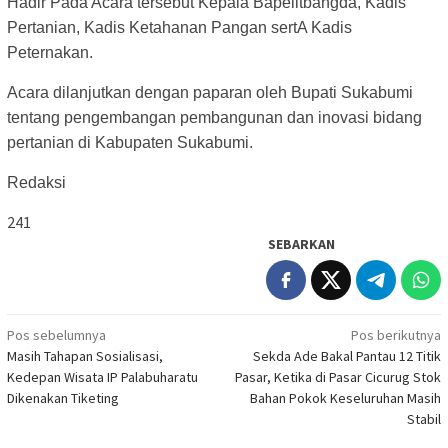
Hadir Pada Acara tersebut Kepala Bapelitbangda, Kadis
Pertanian, Kadis Ketahanan Pangan sertA Kadis
Peternakan.
Acara dilanjutkan dengan paparan oleh Bupati Sukabumi
tentang pengembangan pembangunan dan inovasi bidang
pertanian di Kabupaten Sukabumi.
Redaksi
241
SEBARKAN
Navigasi
Pos sebelumnya
Pos berikutnya
Masih Tahapan Sosialisasi,
Sekda Ade Bakal Pantau 12 Titik
pos
Kedepan Wisata IP Palabuharatu
Pasar, Ketika di Pasar Cicurug Stok
Dikenakan Tiketing
Bahan Pokok Keseluruhan Masih
Stabil