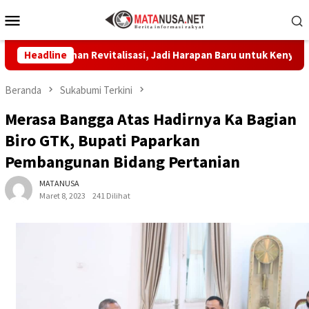
Loncat
Menu
ke
Mobile
konten
Sentuhan Revitalisasi, Jadi Harapan Baru untuk Kenyamanan Bela
Headline
Beranda
Sukabumi Terkini
Merasa Bangga Atas Hadirnya Ka Bagian
Biro GTK, Bupati Paparkan
Pembangunan Bidang Pertanian
MATANUSA
Maret 8, 2023
241 Dilihat