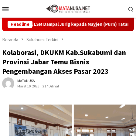
Loncat
Menu
ke
Mobile
konten
kan KTA LSM Dampal Jurig kepada Mayjen (Purn) Tatang Zaenudin
Headline
Beranda
Sukabumi Terkini
Kolaborasi, DKUKM Kab.Sukabumi dan
Provinsi Jabar Temu Bisnis
Pengembangan Akses Pasar 2023
MATANUSA
Maret 10, 2023
217 Dilihat