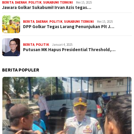
BERITA
,
DAERAH
,
POLITIK
,
SUKABUMI TERKINI
Mei 15, 2025
Jawara Golkar Sukabumi! Irvan Azis tegas…
BERITA
,
DAERAH
,
POLITIK
,
SUKABUMI TERKINI
Mei 15, 2025
DPP Golkar Tegas Larang Penunjukan Plt J…
BERITA
,
POLITIK
Januari 4, 2025
Putusan MK Hapus Presidential Threshold,…
BERITA POPULER