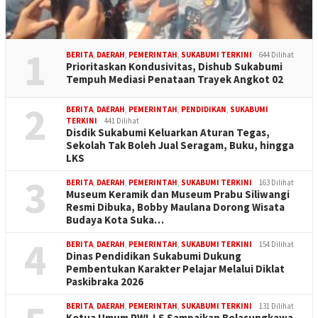
1
BERITA
,
DAERAH
,
PEMERINTAH
,
SUKABUMI TERKINI
644 Dilihat
Prioritaskan Kondusivitas, Dishub Sukabumi
Tempuh Mediasi Penataan Trayek Angkot 02
2
BERITA
,
DAERAH
,
PEMERINTAH
,
PENDIDIKAN
,
SUKABUMI
TERKINI
441 Dilihat
Disdik Sukabumi Keluarkan Aturan Tegas,
Sekolah Tak Boleh Jual Seragam, Buku, hingga
LKS
3
BERITA
,
DAERAH
,
PEMERINTAH
,
SUKABUMI TERKINI
163 Dilihat
Museum Keramik dan Museum Prabu Siliwangi
Resmi Dibuka, Bobby Maulana Dorong Wisata
Budaya Kota Suka…
4
BERITA
,
DAERAH
,
PEMERINTAH
,
SUKABUMI TERKINI
154 Dilihat
Dinas Pendidikan Sukabumi Dukung
Pembentukan Karakter Pelajar Melalui Diklat
Paskibraka 2026
BERITA
,
DAERAH
,
PEMERINTAH
,
SUKABUMI TERKINI
131 Dilihat
Ketua Umum PWI-LS Sampaikan Belasungkawa