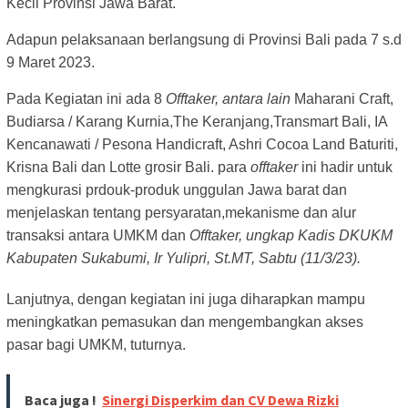
Kecil Provinsi Jawa Barat.
Adapun pelaksanaan
berlangsung di Provinsi Bali pada 7 s.d
9 Maret 2023.
Pada Kegiatan ini ada 8
Offtaker, antara lain
Maharani Craft,
Budiarsa / Karang Kurnia,The Keranjang,Transmart Bali, IA
Kencanawati / Pesona Handicraft, Ashri Cocoa Land Baturiti,
Krisna Bali dan Lotte grosir Bali. para
offtaker
ini hadir untuk
mengkurasi prdouk-produk unggulan Jawa barat dan
menjelaskan tentang persyaratan,mekanisme dan alur
transaksi antara UMKM dan
Offtaker, ungkap Kadis DKUKM
Kabupaten Sukabumi, Ir Yulipri, St.MT, Sabtu (11/3/23).
Lanjutnya, dengan kegiatan ini juga diharapkan mampu
meningkatkan pemasukan dan mengembangkan akses
pasar bagi UMKM, tuturnya.
Baca juga !
Sinergi Disperkim dan CV Dewa Rizki