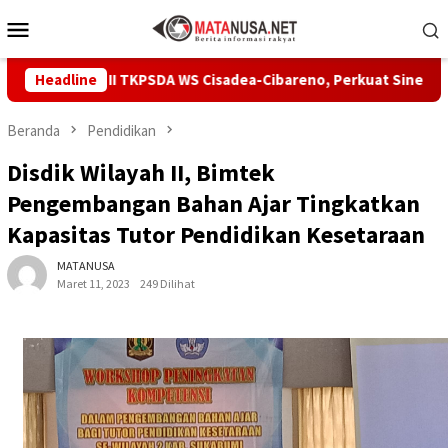
Loncat
Menu
ke
Mobile
konten
no II TKPSDA WS Cisadea-Cibareno, Perkuat Sinergi PSDA
Headline
Beranda
Pendidikan
Disdik Wilayah II, Bimtek
Pengembangan Bahan Ajar Tingkatkan
Kapasitas Tutor Pendidikan Kesetaraan
MATANUSA
Maret 11, 2023
249 Dilihat