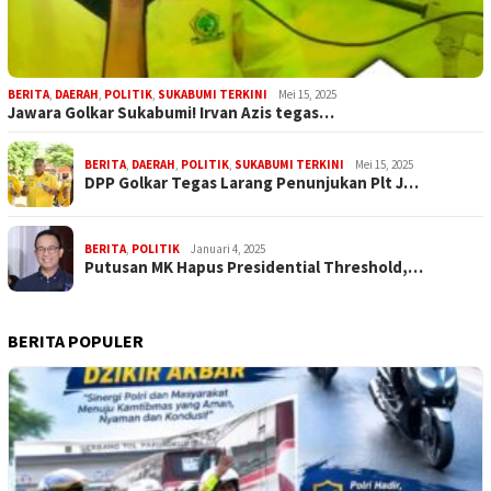
BERITA
,
DAERAH
,
POLITIK
,
SUKABUMI TERKINI
Mei 15, 2025
Jawara Golkar Sukabumi! Irvan Azis tegas…
BERITA
,
DAERAH
,
POLITIK
,
SUKABUMI TERKINI
Mei 15, 2025
DPP Golkar Tegas Larang Penunjukan Plt J…
BERITA
,
POLITIK
Januari 4, 2025
Putusan MK Hapus Presidential Threshold,…
BERITA POPULER