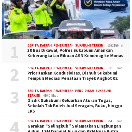
1
BERITA
,
DAERAH
,
PEMERINTAH
,
SUKABUMI TERKINI
1622 Dilihat
30 Bus Dikawal, Polres Sukabumi Amankan
Keberangkatan Ribuan ASN Kemenag ke Monas
2
BERITA
,
DAERAH
,
PEMERINTAH
,
SUKABUMI TERKINI
503 Dilihat
Prioritaskan Kondusivitas, Dishub Sukabumi
Tempuh Mediasi Penataan Trayek Angkot 02
3
BERITA
,
DAERAH
,
PEMERINTAH
,
PENDIDIKAN
,
SUKABUMI
TERKINI
410 Dilihat
Disdik Sukabumi Keluarkan Aturan Tegas,
Sekolah Tak Boleh Jual Seragam, Buku, hingga
LKS
4
BERITA
,
DAERAH
,
PEMERINTAH
,
SUKABUMI TERKINI
254 Dilihat
Gerakan “Selingkuh” Selamatkan Lingkungan
Hidup, LSM Dampal Jurig dan KKN Nusa Putra