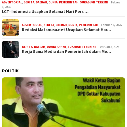
ADVERTORIAL
,
BERITA
,
DAERAH
,
DUNIA
,
PEMERINTAH
,
SUKABUMI TERKINI
Februari
6, 2026
LCT–Indonesia Ucapkan Selamat Hari Pers …
ADVERTORIAL
,
BERITA
,
DAERAH
,
DUNIA
,
PEMERINTAH
Februari 6, 2026
Redaksi Matanusa.net Ucapkan Selamat Har…
BERITA
,
DAERAH
,
DUNIA
,
OPINI
,
SUKABUMI TERKINI
Februari 5, 2026
Kerja Sama Media dan Pemerintah dalam Me…
POLITIK