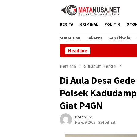
Loncat
ke
konten
BERITA
KRIMINAL
POLITIK
OTO
SUKABUMI
Jakarta
Sepakbola
Headline
CV By
Beranda
Sukabumi Terkini
Di Aula Desa Ged
Polsek Kadudampi
Giat P4GN
MATANUSA
Maret 9, 2023
234 Dilihat