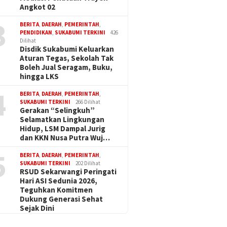
Angkot 02
3
BERITA
,
DAERAH
,
PEMERINTAH
,
PENDIDIKAN
,
SUKABUMI TERKINI
426
Dilihat
Disdik Sukabumi Keluarkan
Aturan Tegas, Sekolah Tak
Boleh Jual Seragam, Buku,
hingga LKS
4
BERITA
,
DAERAH
,
PEMERINTAH
,
SUKABUMI TERKINI
266 Dilihat
Gerakan “Selingkuh”
Selamatkan Lingkungan
Hidup, LSM Dampal Jurig
dan KKN Nusa Putra Wuj…
5
BERITA
,
DAERAH
,
PEMERINTAH
,
SUKABUMI TERKINI
202 Dilihat
RSUD Sekarwangi Peringati
Hari ASI Sedunia 2026,
Teguhkan Komitmen
Dukung Generasi Sehat
Sejak Dini