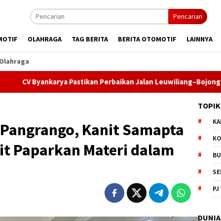
Pencarian
MOTIF
OLAHRAGA
TAG BERITA
BERITA OTOMOTIF
LAINNYA
Olahraga
ankarya Pastikan Perbaikan Jalan Leuwiliang–Bojongtipar Dilak
TOPIK
KA
e Pangrango, Kanit Samapta
KO
t Paparkan Materi dalam
BU
SE
PJ
DUNIA