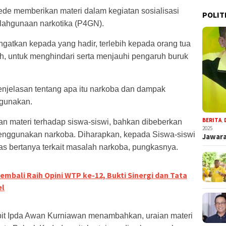
de memberikan materi dalam kegiatan sosialisasi
POLIT
ahgunaan narkotika (P4GN).
atkan kepada yang hadir, terlebih kepada orang tua
ah, untuk menghindari serta menjauhi pengaruh buruk
njelasan tentang apa itu narkoba dan dampak
hgunakan.
BERITA
,
n materi terhadap siswa-siswi, bahkan dibeberkan
2025
g menggunakan narkoba. Diharapkan, kepada Siswa-siswi
Jawara
ias bertanya terkait masalah narkoba, pungkasnya.
bali Raih Opini WTP ke-12, Bukti Sinergi dan Tata
el
it Ipda Awan Kurniawan menambahkan, uraian materi