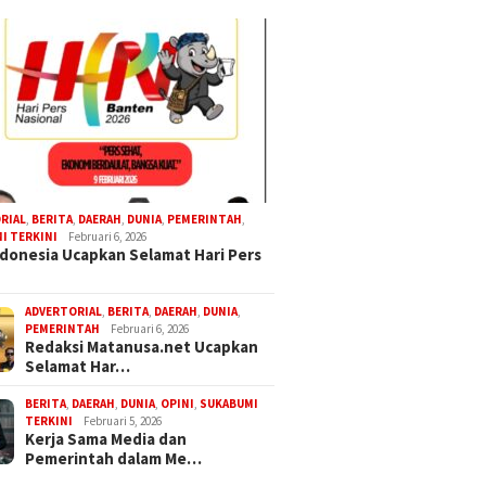
RIAL
,
BERITA
,
DAERAH
,
DUNIA
,
PEMERINTAH
,
I TERKINI
Februari 6, 2026
donesia Ucapkan Selamat Hari Pers
ADVERTORIAL
,
BERITA
,
DAERAH
,
DUNIA
,
PEMERINTAH
Februari 6, 2026
Redaksi Matanusa.net Ucapkan
Selamat Har…
BERITA
,
DAERAH
,
DUNIA
,
OPINI
,
SUKABUMI
TERKINI
Februari 5, 2026
Kerja Sama Media dan
Pemerintah dalam Me…