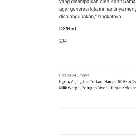
yang disampaikan oleh Kanit Samap
agar generasi kita ini nantinya me
disalahgunakan,” singkatnya.
D2/Red
234
Navigasi
Pos sebelumnya
Ngeri, Anjing Liar Terkam Hampir 50 Ekor 
pos
Milik Warga, Petugas Disnak Terjun Kelokas