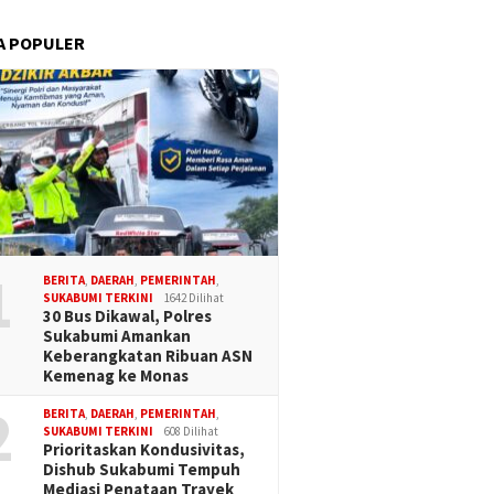
A POPULER
1
BERITA
,
DAERAH
,
PEMERINTAH
,
SUKABUMI TERKINI
1642 Dilihat
30 Bus Dikawal, Polres
Sukabumi Amankan
Keberangkatan Ribuan ASN
Kemenag ke Monas
2
BERITA
,
DAERAH
,
PEMERINTAH
,
SUKABUMI TERKINI
608 Dilihat
Prioritaskan Kondusivitas,
Dishub Sukabumi Tempuh
Mediasi Penataan Trayek