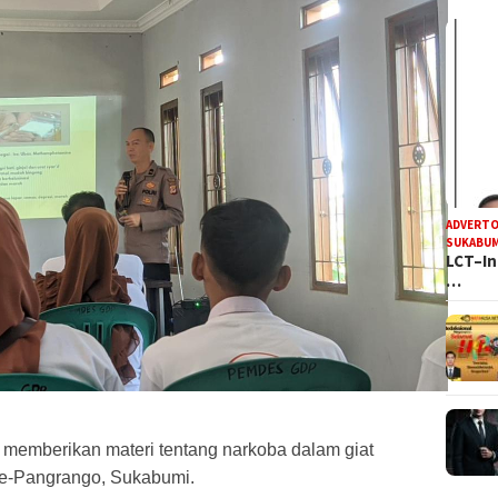
ADVERTO
SUKABUM
LCT–In
…
memberikan materi tentang narkoba dalam giat
de-Pangrango, Sukabumi.