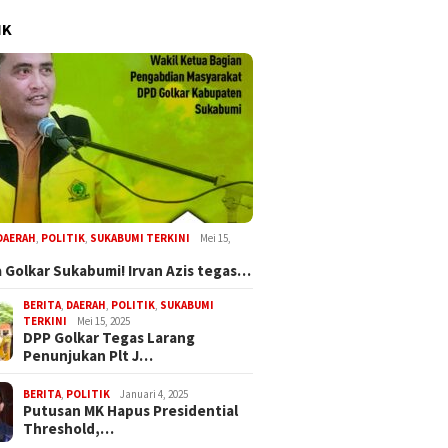
IK
DAERAH
,
POLITIK
,
SUKABUMI TERKINI
Mei 15,
 Golkar Sukabumi! Irvan Azis tegas…
BERITA
,
DAERAH
,
POLITIK
,
SUKABUMI
TERKINI
Mei 15, 2025
DPP Golkar Tegas Larang
Penunjukan Plt J…
BERITA
,
POLITIK
Januari 4, 2025
Putusan MK Hapus Presidential
Threshold,…