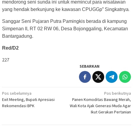
mendorong seni sunda ini untuk memincut para wisatawan
.
yang hendak berkunjung ke kawasan CPUGGp” Singkatnya
Sanggar Seni Pujaran Putra Pamingkis berada di kampung
Simpenan II, RT 02 RW 06, Desa Bojonggaling, Kecamatan
Bantargadung.
Red/D2
227
SEBARKAN
Navigasi
Pos sebelumnya
Pos berikutnya
Exit Meeting, Bupati Apresiasi
Panen Komoditas Bawang Merah,
pos
Rekomendasi BPK
Wali Kota Ajak Generasi Muda Agar
Ikut Gerakan Pertanian