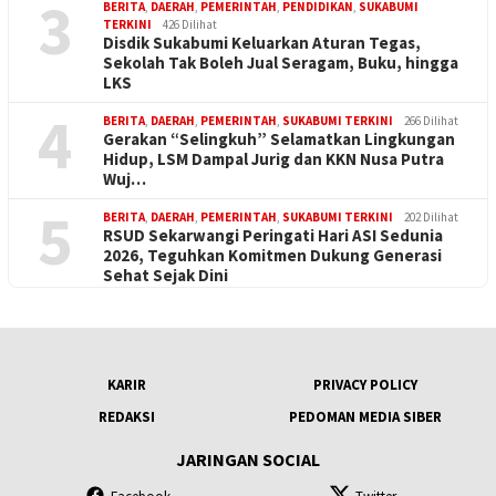
3
BERITA
,
DAERAH
,
PEMERINTAH
,
PENDIDIKAN
,
SUKABUMI
TERKINI
426 Dilihat
Disdik Sukabumi Keluarkan Aturan Tegas,
Sekolah Tak Boleh Jual Seragam, Buku, hingga
LKS
4
BERITA
,
DAERAH
,
PEMERINTAH
,
SUKABUMI TERKINI
266 Dilihat
Gerakan “Selingkuh” Selamatkan Lingkungan
Hidup, LSM Dampal Jurig dan KKN Nusa Putra
Wuj…
5
BERITA
,
DAERAH
,
PEMERINTAH
,
SUKABUMI TERKINI
202 Dilihat
RSUD Sekarwangi Peringati Hari ASI Sedunia
2026, Teguhkan Komitmen Dukung Generasi
Sehat Sejak Dini
KARIR
PRIVACY POLICY
REDAKSI
PEDOMAN MEDIA SIBER
JARINGAN SOCIAL