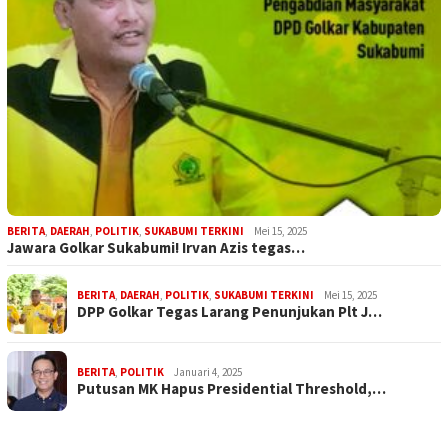
BERITA
,
DAERAH
,
POLITIK
,
SUKABUMI TERKINI
Mei 15, 2025
Jawara Golkar Sukabumi! Irvan Azis tegas…
BERITA
,
DAERAH
,
POLITIK
,
SUKABUMI TERKINI
Mei 15, 2025
DPP Golkar Tegas Larang Penunjukan Plt J…
BERITA
,
POLITIK
Januari 4, 2025
Putusan MK Hapus Presidential Threshold,…