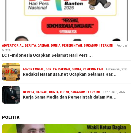
ADVERTORIAL
,
BERITA
,
DAERAH
,
DUNIA
,
PEMERINTAH
,
SUKABUMI TERKINI
Februari
6, 2026
LCT–Indonesia Ucapkan Selamat Hari Pers …
ADVERTORIAL
,
BERITA
,
DAERAH
,
DUNIA
,
PEMERINTAH
Februari 6, 2026
Redaksi Matanusa.net Ucapkan Selamat Har…
BERITA
,
DAERAH
,
DUNIA
,
OPINI
,
SUKABUMI TERKINI
Februari 5, 2026
Kerja Sama Media dan Pemerintah dalam Me…
POLITIK