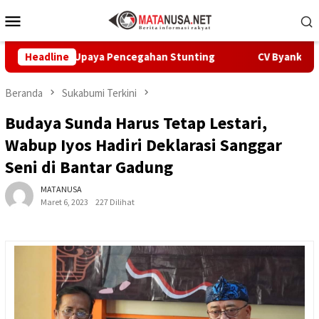
Loncat
Menu
ke
Mobile
konten
pat Upaya Pencegahan Stunting
Headline
CV Byankarya Pastikan P
Beranda
Sukabumi Terkini
Budaya Sunda Harus Tetap Lestari,
Wabup Iyos Hadiri Deklarasi Sanggar
Seni di Bantar Gadung
MATANUSA
Maret 6, 2023
227 Dilihat