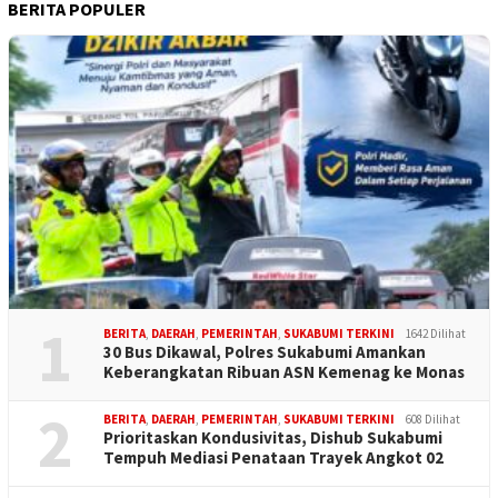
BERITA POPULER
1
BERITA
,
DAERAH
,
PEMERINTAH
,
SUKABUMI TERKINI
1642 Dilihat
30 Bus Dikawal, Polres Sukabumi Amankan
Keberangkatan Ribuan ASN Kemenag ke Monas
2
BERITA
,
DAERAH
,
PEMERINTAH
,
SUKABUMI TERKINI
608 Dilihat
Prioritaskan Kondusivitas, Dishub Sukabumi
Tempuh Mediasi Penataan Trayek Angkot 02