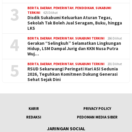
3
BERITA
,
DAERAH
,
PEMERINTAH
,
PENDIDIKAN
,
SUKABUMI
TERKINI
425 Dilihat
Disdik Sukabumi Keluarkan Aturan Tegas,
Sekolah Tak Boleh Jual Seragam, Buku, hingga
LKS
4
BERITA
,
DAERAH
,
PEMERINTAH
,
SUKABUMI TERKINI
266 Dilihat
Gerakan “Selingkuh” Selamatkan Lingkungan
Hidup, LSM Dampal Jurig dan KKN Nusa Putra
Wuj…
5
BERITA
,
DAERAH
,
PEMERINTAH
,
SUKABUMI TERKINI
201 Dilihat
RSUD Sekarwangi Peringati Hari ASI Sedunia
2026, Teguhkan Komitmen Dukung Generasi
Sehat Sejak Dini
KARIR
PRIVACY POLICY
REDAKSI
PEDOMAN MEDIA SIBER
JARINGAN SOCIAL