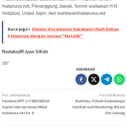
matanusa.net, Penanggung Jawab, Senior wartawan H.N
Andalusi, Ustad Jejen, dan wartawan/matanusa.net.
Baca juga !
Simple, Kecamatan Sukabumi Ubah Bahan
Pelaporan dengan Inovasi "Metalik"
Redaksi/R.Iyan S/Kiki
187
SEBARKAN
Navigasi
Pos sebelumnya
Pos berikutnya
Pembina DPP LCT-INDONESIA
Rutinitas, Polsek Kadudampit
pos
Suport dan Apresiasi Milad
Kembali Giat Monitoring Wisata
matanusa.net ke -6
Situ Gunung