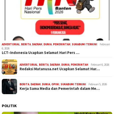
ADVERTORIAL
,
BERITA
,
DAERAH
,
DUNIA
,
PEMERINTAH
,
SUKABUMI TERKINI
Februari
6, 2026
LCT–Indonesia Ucapkan Selamat Hari Pers …
ADVERTORIAL
,
BERITA
,
DAERAH
,
DUNIA
,
PEMERINTAH
Februari 6, 2026
Redaksi Matanusa.net Ucapkan Selamat Har…
BERITA
,
DAERAH
,
DUNIA
,
OPINI
,
SUKABUMI TERKINI
Februari 5, 2026
Kerja Sama Media dan Pemerintah dalam Me…
POLITIK