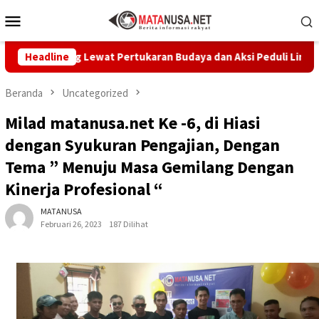
Loncat
Menu
ke
Mobile
konten
pang Lewat Pertukaran Budaya dan Aksi Peduli Lingkungan
Headline
Beranda
Uncategorized
Milad matanusa.net Ke -6, di Hiasi
dengan Syukuran Pengajian, Dengan
Tema ” Menuju Masa Gemilang Dengan
Kinerja Profesional “
MATANUSA
Februari 26, 2023
187 Dilihat