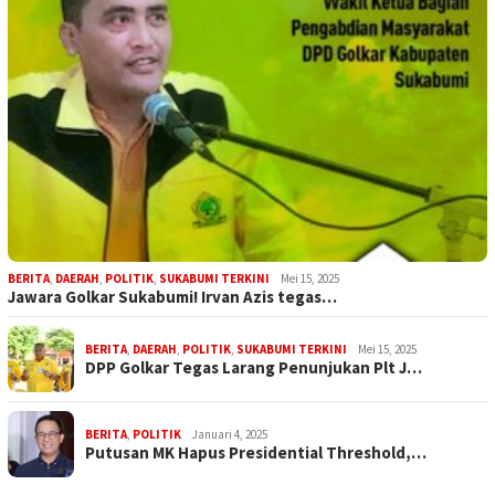
BERITA
,
DAERAH
,
POLITIK
,
SUKABUMI TERKINI
Mei 15, 2025
Jawara Golkar Sukabumi! Irvan Azis tegas…
BERITA
,
DAERAH
,
POLITIK
,
SUKABUMI TERKINI
Mei 15, 2025
DPP Golkar Tegas Larang Penunjukan Plt J…
BERITA
,
POLITIK
Januari 4, 2025
Putusan MK Hapus Presidential Threshold,…