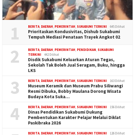
1
BERITA
,
DAERAH
,
PEMERINTAH
,
SUKABUMI TERKINI
645 Dilihat
Prioritaskan Kondusivitas, Dishub Sukabumi
Tempuh Mediasi Penataan Trayek Angkot 02
2
BERITA
,
DAERAH
,
PEMERINTAH
,
PENDIDIKAN
,
SUKABUMI
TERKINI
442 Dilihat
Disdik Sukabumi Keluarkan Aturan Tegas,
Sekolah Tak Boleh Jual Seragam, Buku, hingga
LKS
3
BERITA
,
DAERAH
,
PEMERINTAH
,
SUKABUMI TERKINI
163 Dilihat
Museum Keramik dan Museum Prabu Siliwangi
Resmi Dibuka, Bobby Maulana Dorong Wisata
Budaya Kota Suka…
4
BERITA
,
DAERAH
,
PEMERINTAH
,
SUKABUMI TERKINI
156 Dilihat
Dinas Pendidikan Sukabumi Dukung
Pembentukan Karakter Pelajar Melalui Diklat
Paskibraka 2026
BERITA
,
DAERAH
,
PEMERINTAH
,
SUKABUMI TERKINI
126 Dilihat