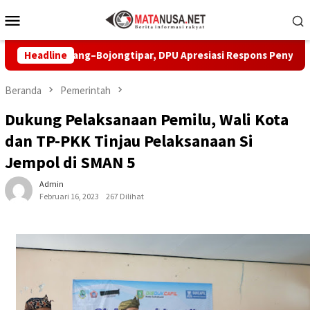
Loncat
Menu
ke
Mobile
konten
euwiliang–Bojongtipar, DPU Apresiasi Respons Penyedia
Headline
P
Beranda
Pemerintah
Dukung Pelaksanaan Pemilu, Wali Kota
dan TP-PKK Tinjau Pelaksanaan Si
Jempol di SMAN 5
Admin
Februari 16, 2023
267 Dilihat