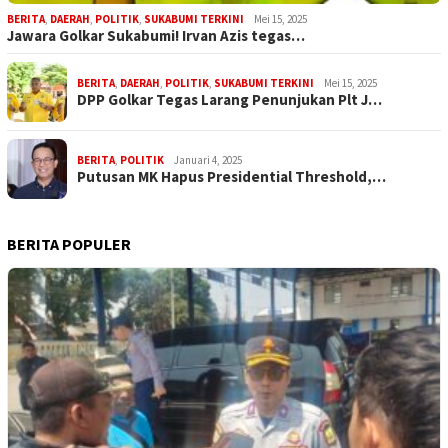
BERITA
,
DAERAH
,
POLITIK
,
SUKABUMI TERKINI
Mei 15, 2025
Jawara Golkar Sukabumi! Irvan Azis tegas…
BERITA
,
DAERAH
,
POLITIK
,
SUKABUMI TERKINI
Mei 15, 2025
DPP Golkar Tegas Larang Penunjukan Plt J…
BERITA
,
POLITIK
Januari 4, 2025
Putusan MK Hapus Presidential Threshold,…
BERITA POPULER