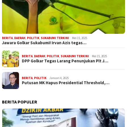
BERITA
,
DAERAH
,
POLITIK
,
SUKABUMI TERKINI
Mei 15, 2025
Jawara Golkar Sukabumi! Irvan Azis tegas…
BERITA
,
DAERAH
,
POLITIK
,
SUKABUMI TERKINI
Mei 15, 2025
DPP Golkar Tegas Larang Penunjukan Plt J…
BERITA
,
POLITIK
Januari 4, 2025
Putusan MK Hapus Presidential Threshold,…
BERITA POPULER