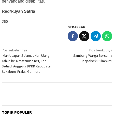
penyandang disabilitas.
Red/R.Iyan Satria
260
SEBARKAN
Navigasi
Pos sebelumnya
Pos berikutnya
Iklan Ucapan Selamat Hari Ulang
Sambang Warga Bersama
pos
Tahun ke-6 matanusa.net, Tedi
Kapolsek Sukabumi
Setiadi Anggota DPRD Kabupaten
Sukabumi Fraksi Gerindra
TOPIK POPULER