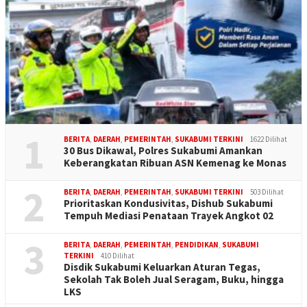
1
BERITA
,
DAERAH
,
PEMERINTAH
,
SUKABUMI TERKINI
1622 Dilihat
30 Bus Dikawal, Polres Sukabumi Amankan
Keberangkatan Ribuan ASN Kemenag ke Monas
2
BERITA
,
DAERAH
,
PEMERINTAH
,
SUKABUMI TERKINI
503 Dilihat
Prioritaskan Kondusivitas, Dishub Sukabumi
Tempuh Mediasi Penataan Trayek Angkot 02
3
BERITA
,
DAERAH
,
PEMERINTAH
,
PENDIDIKAN
,
SUKABUMI
TERKINI
410 Dilihat
Disdik Sukabumi Keluarkan Aturan Tegas,
Sekolah Tak Boleh Jual Seragam, Buku, hingga
LKS