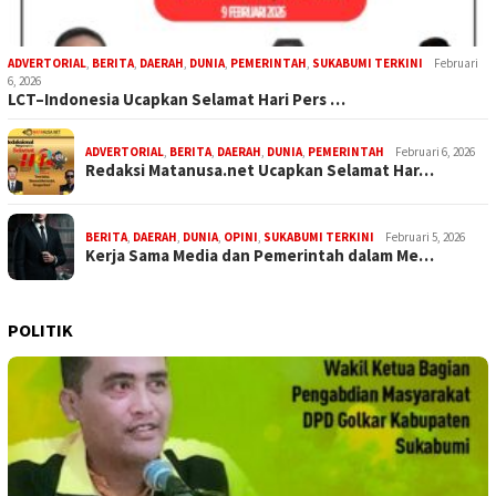
ADVERTORIAL
,
BERITA
,
DAERAH
,
DUNIA
,
PEMERINTAH
,
SUKABUMI TERKINI
Februari
6, 2026
LCT–Indonesia Ucapkan Selamat Hari Pers …
ADVERTORIAL
,
BERITA
,
DAERAH
,
DUNIA
,
PEMERINTAH
Februari 6, 2026
Redaksi Matanusa.net Ucapkan Selamat Har…
BERITA
,
DAERAH
,
DUNIA
,
OPINI
,
SUKABUMI TERKINI
Februari 5, 2026
Kerja Sama Media dan Pemerintah dalam Me…
POLITIK