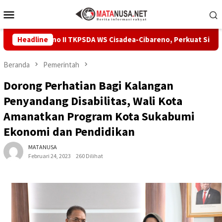
Loncat
Menu
ke
Mobile
konten
ang Pleno II TKPSDA WS Cisadea-Cibareno, Perkuat Sinergi PSDA
Headline
Beranda
Pemerintah
Dorong Perhatian Bagi Kalangan
Penyandang Disabilitas, Wali Kota
Amanatkan Program Kota Sukabumi
Ekonomi dan Pendidikan
MATANUSA
Februari 24, 2023
260 Dilihat