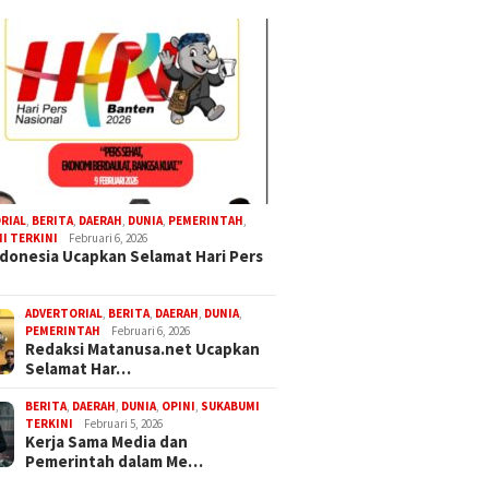
RIAL
,
BERITA
,
DAERAH
,
DUNIA
,
PEMERINTAH
,
I TERKINI
Februari 6, 2026
donesia Ucapkan Selamat Hari Pers
ADVERTORIAL
,
BERITA
,
DAERAH
,
DUNIA
,
PEMERINTAH
Februari 6, 2026
Redaksi Matanusa.net Ucapkan
Selamat Har…
BERITA
,
DAERAH
,
DUNIA
,
OPINI
,
SUKABUMI
TERKINI
Februari 5, 2026
Kerja Sama Media dan
Pemerintah dalam Me…