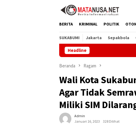
Loncat
ke
konten
BERITA
KRIMINAL
POLITIK
OTO
SUKABUMI
Jakarta
Sepakbola
Headline
Museum Kerami
Beranda
Ragam
Wali Kota Sukabum
Agar Tidak Semraw
Miliki SIM Dilara
Admin
Januari 16, 2023
328 Dilihat