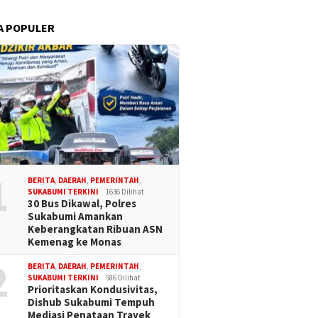
A POPULER
1
BERITA
,
DAERAH
,
PEMERINTAH
,
SUKABUMI TERKINI
1636 Dilihat
30 Bus Dikawal, Polres
Sukabumi Amankan
Keberangkatan Ribuan ASN
Kemenag ke Monas
2
BERITA
,
DAERAH
,
PEMERINTAH
,
SUKABUMI TERKINI
586 Dilihat
Prioritaskan Kondusivitas,
Dishub Sukabumi Tempuh
Mediasi Penataan Trayek