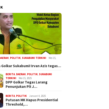
IK
DAERAH
,
POLITIK
,
SUKABUMI TERKINI
Mei 15,
 Golkar Sukabumi! Irvan Azis tegas…
BERITA
,
DAERAH
,
POLITIK
,
SUKABUMI
TERKINI
Mei 15, 2025
DPP Golkar Tegas Larang
Penunjukan Plt J…
BERITA
,
POLITIK
Januari 4, 2025
Putusan MK Hapus Presidential
Threshold,…