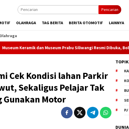
Pencarian
MOTIF
OLAHRAGA
TAG BERITA
BERITA OTOMOTIF
LAINNYA
Olahraga
k dan Museum Prabu Siliwangi Resmi Dibuka, Bobby Maulana Dor
TOPIK
KA
i Cek Kondisi lahan Parkir
KO
ut, Sekaligus Pelajar Tak
BU
ng Gunakan Motor
SE
PJ
DUNIA