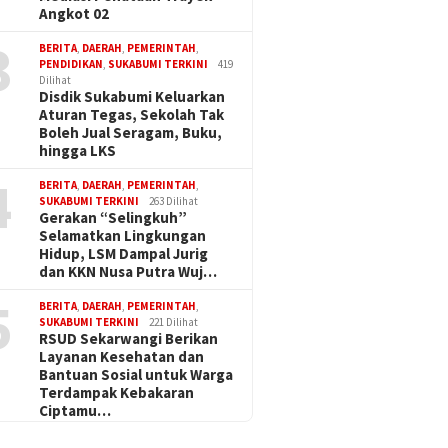
Angkot 02
3
BERITA
,
DAERAH
,
PEMERINTAH
,
PENDIDIKAN
,
SUKABUMI TERKINI
419
Dilihat
Disdik Sukabumi Keluarkan
Aturan Tegas, Sekolah Tak
Boleh Jual Seragam, Buku,
hingga LKS
4
BERITA
,
DAERAH
,
PEMERINTAH
,
SUKABUMI TERKINI
263 Dilihat
Gerakan “Selingkuh”
Selamatkan Lingkungan
Hidup, LSM Dampal Jurig
dan KKN Nusa Putra Wuj…
5
BERITA
,
DAERAH
,
PEMERINTAH
,
SUKABUMI TERKINI
221 Dilihat
RSUD Sekarwangi Berikan
Layanan Kesehatan dan
Bantuan Sosial untuk Warga
Terdampak Kebakaran
Ciptamu…