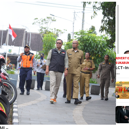
ADVERTO
SUKABUM
LCT–In
…
I –