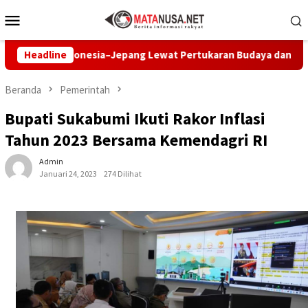
Loncat
Menu
ke
Mobile
konten
r Indonesia–Jepang Lewat Pertukaran Budaya dan Aksi Peduli Li
Headline
Beranda
Pemerintah
Bupati Sukabumi Ikuti Rakor Inflasi
Tahun 2023 Bersama Kemendagri RI
Admin
Januari 24, 2023
274 Dilihat