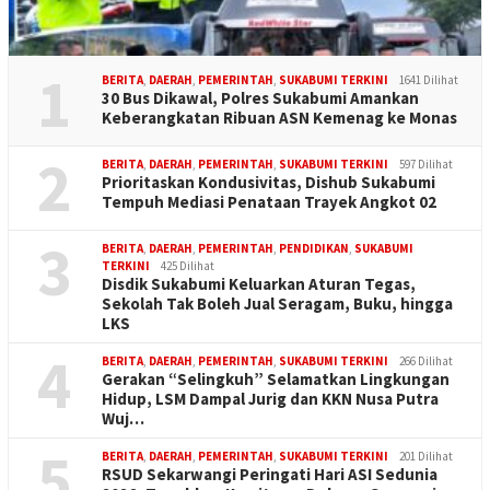
1
BERITA
,
DAERAH
,
PEMERINTAH
,
SUKABUMI TERKINI
1641 Dilihat
30 Bus Dikawal, Polres Sukabumi Amankan
Keberangkatan Ribuan ASN Kemenag ke Monas
2
BERITA
,
DAERAH
,
PEMERINTAH
,
SUKABUMI TERKINI
597 Dilihat
Prioritaskan Kondusivitas, Dishub Sukabumi
Tempuh Mediasi Penataan Trayek Angkot 02
3
BERITA
,
DAERAH
,
PEMERINTAH
,
PENDIDIKAN
,
SUKABUMI
TERKINI
425 Dilihat
Disdik Sukabumi Keluarkan Aturan Tegas,
Sekolah Tak Boleh Jual Seragam, Buku, hingga
LKS
4
BERITA
,
DAERAH
,
PEMERINTAH
,
SUKABUMI TERKINI
266 Dilihat
Gerakan “Selingkuh” Selamatkan Lingkungan
Hidup, LSM Dampal Jurig dan KKN Nusa Putra
Wuj…
5
BERITA
,
DAERAH
,
PEMERINTAH
,
SUKABUMI TERKINI
201 Dilihat
RSUD Sekarwangi Peringati Hari ASI Sedunia