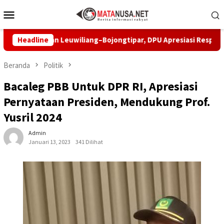
Loncat
Menu
ke
Mobile
konten
baiki Jalan Leuwiliang–Bojongtipar, DPU Apresiasi Respons Peny
Headline
Beranda
Politik
Bacaleg PBB Untuk DPR RI, Apresiasi
Pernyataan Presiden, Mendukung Prof.
Yusril 2024
Admin
Januari 13, 2023
341 Dilihat