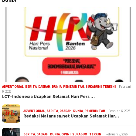
DUNIA
ADVERTORIAL
,
BERITA
,
DAERAH
,
DUNIA
,
PEMERINTAH
,
SUKABUMI TERKINI
Februari
6, 2026
LCT–Indonesia Ucapkan Selamat Hari Pers …
ADVERTORIAL
,
BERITA
,
DAERAH
,
DUNIA
,
PEMERINTAH
Februari 6, 2026
Redaksi Matanusa.net Ucapkan Selamat Har…
BERITA
,
DAERAH
,
DUNIA
,
OPINI
,
SUKABUMI TERKINI
Februari 5, 2026