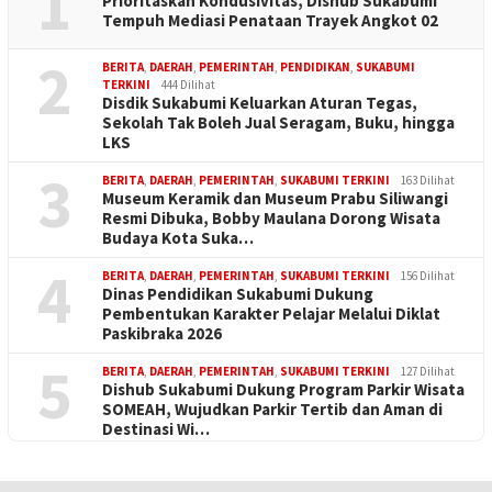
1
Prioritaskan Kondusivitas, Dishub Sukabumi
Tempuh Mediasi Penataan Trayek Angkot 02
2
BERITA
,
DAERAH
,
PEMERINTAH
,
PENDIDIKAN
,
SUKABUMI
TERKINI
444 Dilihat
Disdik Sukabumi Keluarkan Aturan Tegas,
Sekolah Tak Boleh Jual Seragam, Buku, hingga
LKS
3
BERITA
,
DAERAH
,
PEMERINTAH
,
SUKABUMI TERKINI
163 Dilihat
Museum Keramik dan Museum Prabu Siliwangi
Resmi Dibuka, Bobby Maulana Dorong Wisata
Budaya Kota Suka…
4
BERITA
,
DAERAH
,
PEMERINTAH
,
SUKABUMI TERKINI
156 Dilihat
Dinas Pendidikan Sukabumi Dukung
Pembentukan Karakter Pelajar Melalui Diklat
Paskibraka 2026
5
BERITA
,
DAERAH
,
PEMERINTAH
,
SUKABUMI TERKINI
127 Dilihat
Dishub Sukabumi Dukung Program Parkir Wisata
SOMEAH, Wujudkan Parkir Tertib dan Aman di
Destinasi Wi…