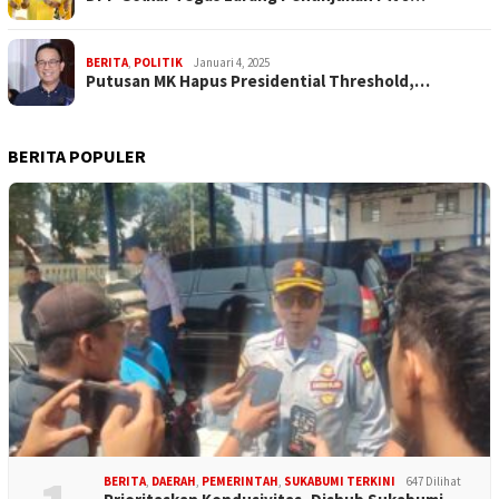
BERITA
,
POLITIK
Januari 4, 2025
Putusan MK Hapus Presidential Threshold,…
BERITA POPULER
BERITA
,
DAERAH
,
PEMERINTAH
,
SUKABUMI TERKINI
647 Dilihat