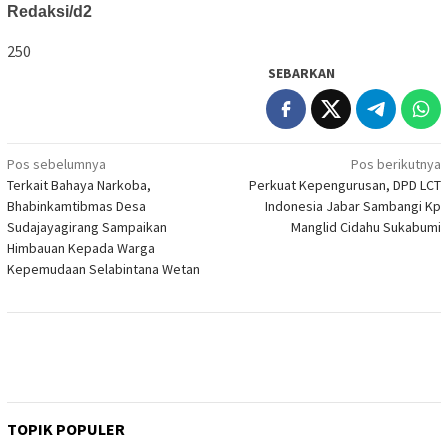
Redaksi/d2
250
SEBARKAN
Navigasi
Pos sebelumnya
Pos berikutnya
Terkait Bahaya Narkoba,
Perkuat Kepengurusan, DPD LCT
pos
Bhabinkamtibmas Desa
Indonesia Jabar Sambangi Kp
Sudajayagirang Sampaikan
Manglid Cidahu Sukabumi
Himbauan Kepada Warga
Kepemudaan Selabintana Wetan
TOPIK POPULER