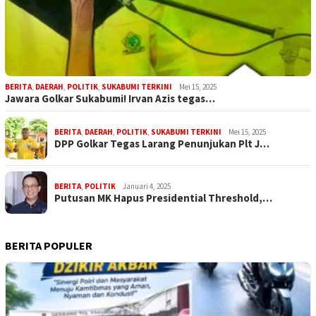
BERITA
,
DAERAH
,
POLITIK
,
SUKABUMI TERKINI
Mei 15, 2025
Jawara Golkar Sukabumi! Irvan Azis tegas…
BERITA
,
DAERAH
,
POLITIK
,
SUKABUMI TERKINI
Mei 15, 2025
DPP Golkar Tegas Larang Penunjukan Plt J…
BERITA
,
POLITIK
Januari 4, 2025
Putusan MK Hapus Presidential Threshold,…
BERITA POPULER