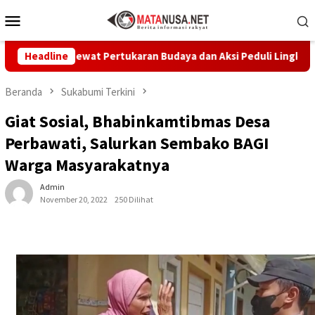
Loncat
Menu
ke
Mobile
konten
epang Lewat Pertukaran Budaya dan Aksi Peduli Lingkungan
Headline
Beranda
Sukabumi Terkini
Giat Sosial, Bhabinkamtibmas Desa
Perbawati, Salurkan Sembako BAGI
Warga Masyarakatnya
Admin
November 20, 2022
250 Dilihat