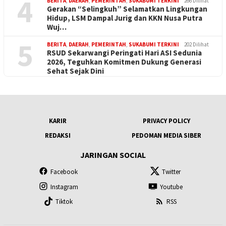
4
BERITA
,
DAERAH
,
PEMERINTAH
,
SUKABUMI TERKINI
266 Dilihat
Gerakan “Selingkuh” Selamatkan Lingkungan
Hidup, LSM Dampal Jurig dan KKN Nusa Putra
Wuj…
5
BERITA
,
DAERAH
,
PEMERINTAH
,
SUKABUMI TERKINI
202 Dilihat
RSUD Sekarwangi Peringati Hari ASI Sedunia
2026, Teguhkan Komitmen Dukung Generasi
Sehat Sejak Dini
KARIR
PRIVACY POLICY
REDAKSI
PEDOMAN MEDIA SIBER
JARINGAN SOCIAL
Facebook
Twitter
Instagram
Youtube
Tiktok
RSS