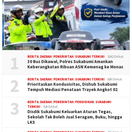
1
BERITA
,
DAERAH
,
PEMERINTAH
,
SUKABUMI TERKINI
1642 Dilihat
30 Bus Dikawal, Polres Sukabumi Amankan
Keberangkatan Ribuan ASN Kemenag ke Monas
2
BERITA
,
DAERAH
,
PEMERINTAH
,
SUKABUMI TERKINI
608 Dilihat
Prioritaskan Kondusivitas, Dishub Sukabumi
Tempuh Mediasi Penataan Trayek Angkot 02
3
BERITA
,
DAERAH
,
PEMERINTAH
,
PENDIDIKAN
,
SUKABUMI
TERKINI
426 Dilihat
Disdik Sukabumi Keluarkan Aturan Tegas,
Sekolah Tak Boleh Jual Seragam, Buku, hingga
LKS