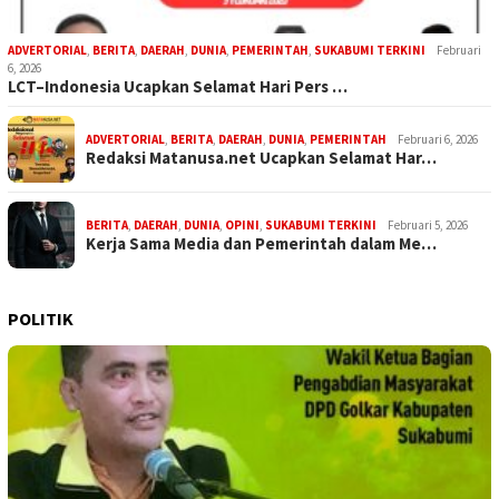
ADVERTORIAL
,
BERITA
,
DAERAH
,
DUNIA
,
PEMERINTAH
,
SUKABUMI TERKINI
Februari
6, 2026
LCT–Indonesia Ucapkan Selamat Hari Pers …
ADVERTORIAL
,
BERITA
,
DAERAH
,
DUNIA
,
PEMERINTAH
Februari 6, 2026
Redaksi Matanusa.net Ucapkan Selamat Har…
BERITA
,
DAERAH
,
DUNIA
,
OPINI
,
SUKABUMI TERKINI
Februari 5, 2026
Kerja Sama Media dan Pemerintah dalam Me…
POLITIK