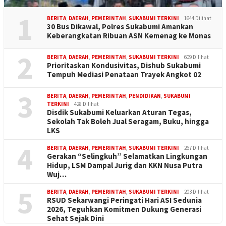
1
BERITA
,
DAERAH
,
PEMERINTAH
,
SUKABUMI TERKINI
1644 Dilihat
30 Bus Dikawal, Polres Sukabumi Amankan
Keberangkatan Ribuan ASN Kemenag ke Monas
2
BERITA
,
DAERAH
,
PEMERINTAH
,
SUKABUMI TERKINI
609 Dilihat
Prioritaskan Kondusivitas, Dishub Sukabumi
Tempuh Mediasi Penataan Trayek Angkot 02
3
BERITA
,
DAERAH
,
PEMERINTAH
,
PENDIDIKAN
,
SUKABUMI
TERKINI
428 Dilihat
Disdik Sukabumi Keluarkan Aturan Tegas,
Sekolah Tak Boleh Jual Seragam, Buku, hingga
LKS
4
BERITA
,
DAERAH
,
PEMERINTAH
,
SUKABUMI TERKINI
267 Dilihat
Gerakan “Selingkuh” Selamatkan Lingkungan
Hidup, LSM Dampal Jurig dan KKN Nusa Putra
Wuj…
5
BERITA
,
DAERAH
,
PEMERINTAH
,
SUKABUMI TERKINI
203 Dilihat
RSUD Sekarwangi Peringati Hari ASI Sedunia
2026, Teguhkan Komitmen Dukung Generasi
Sehat Sejak Dini