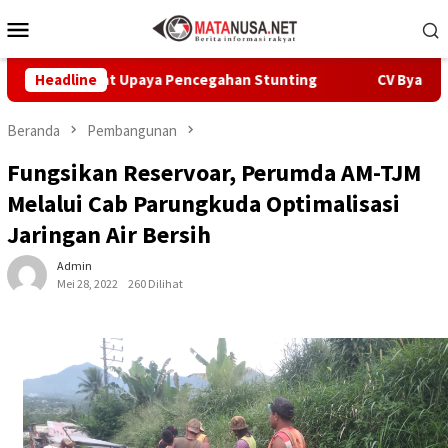
Loncat
Menu
ke
Mobile
konten
pat Upaya Pencegahan Stunting
Headline
CV Byankarya Pastikan P
Beranda
Pembangunan
Fungsikan Reservoar, Perumda AM-TJM
Melalui Cab Parungkuda Optimalisasi
Jaringan Air Bersih
Admin
Mei 28, 2022
260 Dilihat