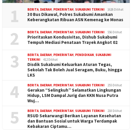
1
BERITA
,
DAERAH
,
PEMERINTAH
,
SUKABUMI TERKINI
1626 Dilihat
30 Bus Dikawal, Polres Sukabumi Amankan
Keberangkatan Ribuan ASN Kemenag ke Monas
2
BERITA
,
DAERAH
,
PEMERINTAH
,
SUKABUMI TERKINI
556 Dilihat
Prioritaskan Kondusivitas, Dishub Sukabumi
Tempuh Mediasi Penataan Trayek Angkot 02
3
BERITA
,
DAERAH
,
PEMERINTAH
,
PENDIDIKAN
,
SUKABUMI
TERKINI
412 Dilihat
Disdik Sukabumi Keluarkan Aturan Tegas,
Sekolah Tak Boleh Jual Seragam, Buku, hingga
LKS
4
BERITA
,
DAERAH
,
PEMERINTAH
,
SUKABUMI TERKINI
255 Dilihat
Gerakan “Selingkuh” Selamatkan Lingkungan
Hidup, LSM Dampal Jurig dan KKN Nusa Putra
Wuj…
5
BERITA
,
DAERAH
,
PEMERINTAH
,
SUKABUMI TERKINI
218 Dilihat
RSUD Sekarwangi Berikan Layanan Kesehatan
dan Bantuan Sosial untuk Warga Terdampak
Kebakaran Ciptamu…