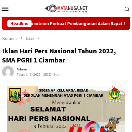
Loncat
Menu
ke
Mobile
konten
gaskan Komitmen Perkuat Pembangunan dalam Rapat Paripurna D
Headline
Beranda
Iklan
Iklan Hari Pers Nasional Tahun 2022,
SMA PGRI 1 Ciambar
Admin
Februari 3, 2022
251 Dilihat